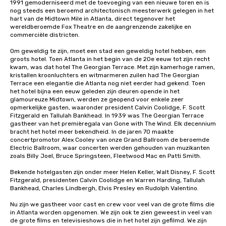
1991 gemoderniseerd met de toevoeging van een nieuwe toren en is 
nog steeds een beroemd architectonisch meesterwerk gelegen in het 
hart van de Midtown Mile in Atlanta, direct tegenover het 
wereldberoemde Fox Theatre en de aangrenzende zakelijke en 
commerciële districten.

Om geweldig te zijn, moet een stad een geweldig hotel hebben, een 
groots hotel. Toen Atlanta in het begin van de 20e eeuw tot zijn recht 
kwam, was dat hotel The Georgian Terrace. Met zijn kamerhoge ramen, 
kristallen kroonluchters en witmarmeren zuilen had The Georgian 
Terrace een elegantie die Atlanta nog niet eerder had gekend. Toen 
het hotel bijna een eeuw geleden zijn deuren opende in het 
glamoureuze Midtown, werden ze geopend voor enkele zeer 
opmerkelijke gasten, waaronder president Calvin Coolidge, F. Scott 
Fitzgerald en Tallulah Bankhead. In 1939 was The Georgian Terrace 
gastheer van het premièregala van Gone with The Wind. Elk decennium 
bracht het hotel meer bekendheid. In de jaren 70 maakte 
concertpromotor Alex Cooley van onze Grand Ballroom de beroemde 
Electric Ballroom, waar concerten werden gehouden van muzikanten 
zoals Billy Joel, Bruce Springsteen, Fleetwood Mac en Patti Smith.

Bekende hotelgasten zijn onder meer Helen Keller, Walt Disney, F. Scott 
Fitzgerald, presidenten Calvin Coolidge en Warren Harding, Tallulah 
Bankhead, Charles Lindbergh, Elvis Presley en Rudolph Valentino.

Nu zijn we gastheer voor cast en crew voor veel van de grote films die 
in Atlanta worden opgenomen. We zijn ook te zien geweest in veel van 
de grote films en televisieshows die in het hotel zijn gefilmd. We zijn 