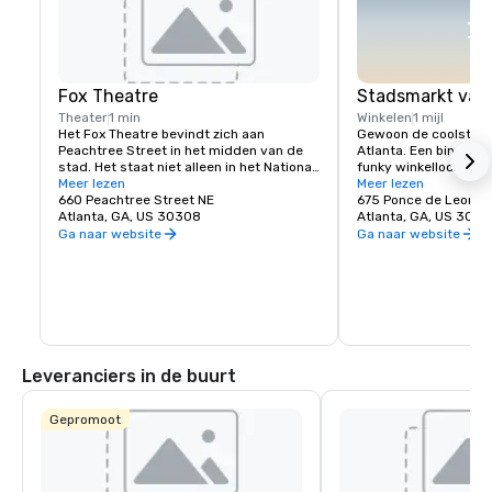
Fox Theatre
Stadsmarkt van
Theater
1 min
Winkelen
1 mijl
Het Fox Theatre bevindt zich aan 
Gewoon de coolste en
Peachtree Street in het midden van de 
Atlanta. Een binnen- 
stad. Het staat niet alleen in het National 
funky winkellocatie m
Historic Register, maar het is ook een 
Meer lezen
op het dak op slechts
Meer lezen
van de meest geliefde 
660 Peachtree Street NE
kilometer van het hot
675 Ponce de Leon A
bezienswaardigheden in de stad omdat 
Atlanta, GA, US 30308
Atlanta, GA, US 303
het een echte geheugenmaker is voor de 
Ga naar website
Ga naar website
inwoners van Atlanta. Ze zijn hier 
misschien gekomen om hun eerste 
optreden of Broadway-show te zien, ze 
hadden hier hun eerste date en 
misschien hadden ze zelfs hun eerste 
kus op het balkon. Onze balzalen zijn 
spectaculair en hebben alles 
georganiseerd, van Sweet 16's tot 
Leveranciers in de buurt
bruiloften en zakelijke evenementen. We 
hebben een speciale plaats in de harten 
van veel mensen, en we nemen die 
Gepromoot
verantwoordelijkheid zeer serieus. We 
noemen het „The Fox Experience”. We 
hopen dat je veel plezier beleeft aan je 
ervaring hier bij The Fox!
