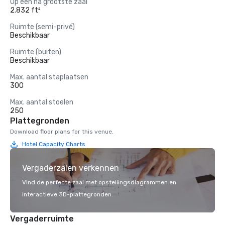
Op één na grootste zaal
2.832 ft²
Ruimte (semi-privé)
Beschikbaar
Ruimte (buiten)
Beschikbaar
Max. aantal staplaatsen
300
Max. aantal stoelen
250
Plattegronden
Download floor plans for this venue.
Hotel Capacity Charts
Vergaderzalen verkennen
Vind de perfecte zaal met opstellingsdiagrammen en
interactieve 3D-plattegronden.
Vergaderruimte