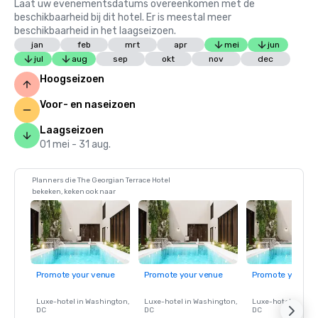
Laat uw evenementsdatums overeenkomen met de
beschikbaarheid bij dit hotel. Er is meestal meer
beschikbaarheid in het laagseizoen.
jan
feb
mrt
apr
mei
jun
jul
aug
sep
okt
nov
dec
Hoogseizoen
Voor- en naseizoen
Laagseizoen
01 mei - 31 aug.
Planners die The Georgian Terrace Hotel
bekeken, keken ook naar
Promote your venue
Promote your venue
Promote your ve
Luxe-hotel in
Washington
,
Luxe-hotel in
Washington
,
Luxe-hotel in
Wash
DC
DC
DC