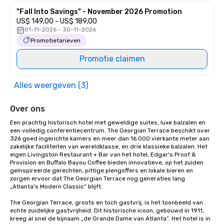
"Fall Into Savings" - November 2026 Promotion
US$ 149,00 - US$ 189,00
01-11-2026 - 30-11-2026
Promotietarieven
Promotie claimen
Alles weergeven (3)
Over ons
Een prachtig historisch hotel met geweldige suites, luxe balzalen en 
een volledig conferentiecentrum. The Georgian Terrace beschikt over 
326 goed ingerichte kamers en meer dan 16.000 vierkante meter aan 
zakelijke faciliteiten van wereldklasse, en drie klassieke balzalen. Het 
eigen Livingston Restaurant + Bar van het hotel, Edgar's Proof & 
Provision en Buffalo Bayou Coffee bieden innovatieve, op het zuiden 
geïnspireerde gerechten, pittige plengoffers en lokale bieren en 
zorgen ervoor dat The Georgian Terrace nog generaties lang 
„Atlanta's Modern Classic” blijft.

The Georgian Terrace, groots en toch gastvrij, is het toonbeeld van 
echte zuidelijke gastvrijheid. Dit historische icoon, gebouwd in 1911, 
kreeg al snel de bijnaam „de Grande Dame van Atlanta”. Het hotel is in 