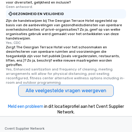
voor diversiteit, gelijkheid en inclusie?
Geen antwoord.
GEZONDHEID EN VEILIGHEID
Zijn de handelswijzen bij The Georgian Terrace Hotel opgesteld op
basis van de aanbevelingen van gezondheidsdiensten van openbare
overheidsinstanties of privé-organisaties? Zo ja, geef op van welke
organisaties gebruik werd gemaakt voor het ontwikkelen van deze
handelswijzen.
Yes, CDC
Zorgt The Georgian Terrace Hotel voor het schoonmaken en
desinfecteren van openbare ruimten and voorzieningen die
toegankelijk zijn voor het publiek (zoals vergaderzalen, restaurants,
liften, enz.)? Zo ja, beschrijf welke nieuwe maatregelen worden
getroffen.
Yes, Enhanced sanitization and frequency of cleaning, meeting 
arrangements will allow for physical distancing, pool seating 
reconfigured, fitness center alternative wellness options including in-
room and outdoor programming
Alle veelgestelde vragen weergeven
Meld een probleem
in dit locatieprofiel aan het Cvent Supplier
Network.
Cvent Supplier Network