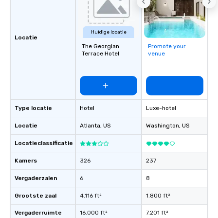
banquet setting. We ensure quality
and innovation in ever
do. At Wolfgang Puck Catering we
Huidige locatie
promise that every eve
Locatie
The Georgian
Promote your
flawless, effortless oc
Terrace Hotel
venue
We look forward to the
help plan any experien
your Hotel / Convention
let me know if you hav
or if you would like mo
Type locatie
Hotel
Luxe-hotel
Locatie
Atlanta
, US
Washington
, US
Locatieclassificatie
Kamers
326
237
Vergaderzalen
6
8
Grootste zaal
4.116 ft²
1.800 ft²
Vergaderruimte
16.000 ft²
7.201 ft²