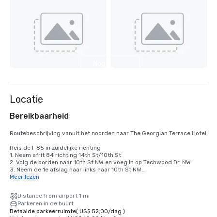
Nog 4
weergeven
Locatie
Bereikbaarheid
Routebeschrijving vanuit het noorden naar The Georgian Terrace Hotel

Reis de I-85 in zuidelijke richting

1. Neem afrit 84 richting 14th St/10th St

2. Volg de borden naar 10th St NW en voeg in op Techwood Dr. NW

3. Neem de 1e afslag naar links naar 10th St NW

4. Sla rechtsaf naar Peachtree St NE

Meer lezen
Georgian Terrace bevindt zich aan uw linkerhand (aan de overkant van 
The Fox Theatre)

Distance from airport 1 mi
Parkeren in de buurt
Routebeschrijving van Atlanta Hartsfield Airport naar The Georgian 
Betaalde parkeerruimte
(
US$ 52,00
/
dag
)
Terrace Hotel
