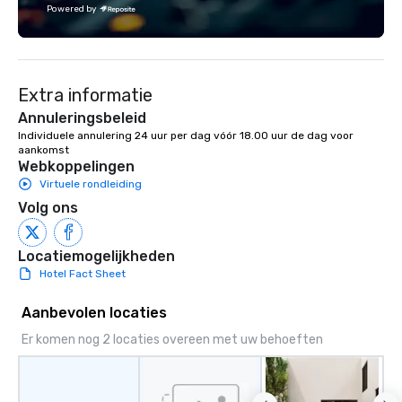
Powered by
zoos and aquariums in
majestic exhibit is des
entertain and educate.
to welcome your group to
Extra informatie
Georgia Aquarium would
few options for you an
Annuleringsbeleid
exhibitors to entertain
Individuele annulering 24 uur per dag vóór 18.00 uur de dag voor 
aankomst
here in Atlanta. • Full Ballroom Events
Webkoppelingen
(800 people) • Two (2) 
Virtuele rondleiding
Rooms (100 to 500 peop
Volg ons
Aquarium Buyout Event
4,500 people) • Discou
Website to share with
Locatiemogelijkheden
to access deep discou
Hotel Fact Sheet
Admission Tickets Wo
Catering is the exclusi
Aanbevolen locaties
Georgia Aquarium and 
Er komen nog 2 locaties overeen met uw behoeften
creative edge of Ameri
Wolfgang Puck’s fine-d
inspire a unique appro
with restaurant quality