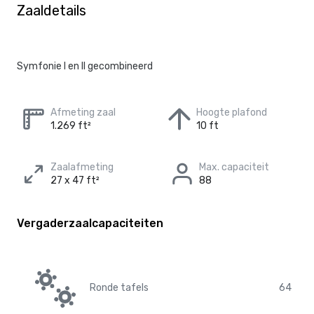
Zaaldetails
Symfonie I en II gecombineerd
Afmeting zaal
Hoogte plafond
1.269 ft²
10 ft
Zaalafmeting
Max. capaciteit
27 x 47 ft²
88
Vergaderzaalcapaciteiten
Ronde tafels
64