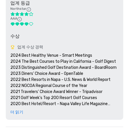
업계 등급
Northstar
AAA
수상
업계 수상 경력
2024 Best Healthy Venue - Smart Meetings

2024 The Best Courses to Play in California - Golf Digest

2023 Distinguished Golf Destination Award - BoardRoom

2023 Diners' Choice Award - OpenTable  

2022 Best Resorts in Napa - U.S. News & World Report 

2022 NGCOA Regional Course of the Year

2021 Travelers' Choice Award Winner - Tripadvisor

2021 Golf Week's Top 200 Resort Golf Courses

2020 Best Hotel/Resort - Napa Valley Life Magazine

2020 Travelers' Choice Award - Tripadvisor

더 읽기
2020 Best Day Spa - Napa Valley Life Magazine 

2020 USPTA NorCal Pro of the Year - Katie Dellich

2018 & 2019 TripAdvisor Certificate of Excellence
