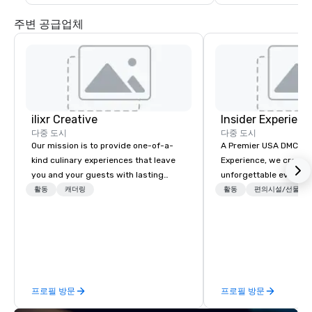
주변 공급업체
ilixr Creative
Insider Experienc
다중 도시
다중 도시
Our mission is to provide one-of-a-
A Premier USA DMC Partner At 
kind culinary experiences that leave
Experience, we create
you and your guests with lasting
unforgettable events w
memories and satiated palates. Every
access to premium ve
활동
캐더링
활동
편의시설/선물
detail is meticulously thought out, and
class entertainment, a
our commitment to hospitality, with
experiences. With over
over 40 years of experience working
expertise, we handle e
in some of the world's most
behind the scenes, en
acclaimed restaurants, brings a level
flawless, five-star exp
of excellence rarely found in the
Planners value our qu
프로필 방문
프로필 방문
catering industry.
times, all-inclusive b
turnarounds, strong i