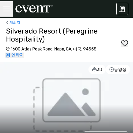
개최지
Silverado Resort (Peregrine
Hospitality)
1600 Atlas Peak Road, Napa, CA, 미국, 94558
연락처
3D
동영상