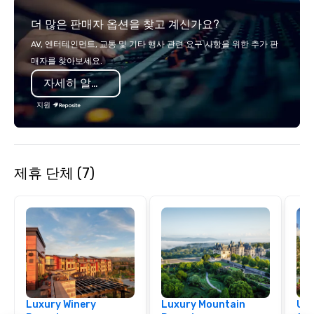
relationships, and ope
더 많은 판매자 옵션을 찾고 계신가요?
precision. We operate 
in key destinations su
AV, 엔터테인먼트, 교통 및 기타 행사 관련 요구 사항을 위한 추가 판
Los Angeles, San Fran
매자를 찾아보세요.
Diego, Orange County,
자세히 알아보기
York, Chicago and Miam
offices enable us to eff
지원
both U.S. and internati
across multiple time zones. Let
something extraordin
contact us today!
제휴 단체 (7)
Luxury Winery
Luxury Mountain
Uni