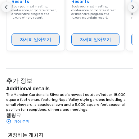
Resorts
Resorts
Ca
Book your next meeting,
Book your next meeting,
Find 
conference, corporate retreat,
conference, corporate retreat,
resor
or incentive program at a
or incentive program at a
ince
luxury winery resort.
luxury mountain resort.
retre
자세히 알아보기
자세히 알아보기
추가 정보
Additional details
The Mansion Gardens is Silverado’s newest outdoor/indoor 18,000 
square foot venue, featuring Napa Valley style gardens including a 
small vineyard, a spacious lawn and a 5,000 square foot seasonal 
pavilion for receptions, dinners and meetings.
웹링크
가상 투어
권장하는 개최지