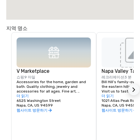
지역 명소
V Marketplace
Napa Valley Tas
쇼핑
9 마일
레크리에이션
3 분
Accessories for the home, garden and 
Bill Hill’s family-own
bath. Quality clothing, jewelry and 
the eastern hills of Na
accessories for all ages. Fine art, 
Visit us to taste Pri
gourmet foods, chocolates, wines and 
더 읽기
38° & Tetra wines.
더 읽기
wine tasting. Romantic gifts and 
6525 Washington Street
1021 Atlas Peak Rd
collectibles from Napa Valley and around 
Napa, CA, US 94599
Napa, CA, US 94559
the world, complementing a delightful 
웹사이트 방문하기
웹사이트 방문하기
variety of Wine Country dining.