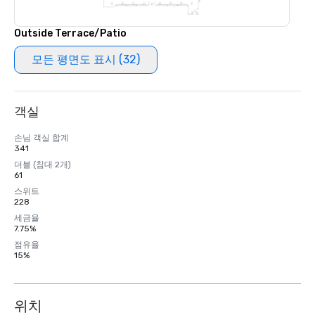
Outside Terrace/Patio
모든 평면도 표시 (32)
객실
손님 객실 합계
341
더블 (침대 2개)
61
스위트
228
세금율
7.75%
점유율
15%
위치