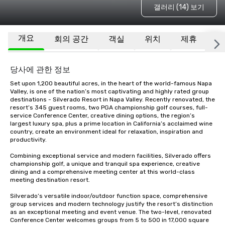
갤러리 (14) 보기
개요
회의 공간
객실
위치
제휴
기
당사에 관한 정보
Set upon 1,200 beautiful acres, in the heart of the world-famous Napa 
Valley, is one of the nation’s most captivating and highly rated group 
destinations - Silverado Resort in Napa Valley. Recently renovated, the 
resort’s 345 guest rooms, two PGA championship golf courses, full-
service Conference Center, creative dining options, the region’s 
largest luxury spa, plus a prime location in California’s acclaimed wine 
country, create an environment ideal for relaxation, inspiration and 
productivity.

Combining exceptional service and modern facilities, Silverado offers 
championship golf, a unique and tranquil spa experience, creative 
dining and a comprehensive meeting center at this world-class 
meeting destination resort. 

Silverado’s versatile indoor/outdoor function space, comprehensive 
group services and modern technology justify the resort’s distinction 
as an exceptional meeting and event venue. The two-level, renovated 
Conference Center welcomes groups from 5 to 500 in 17,000 square 