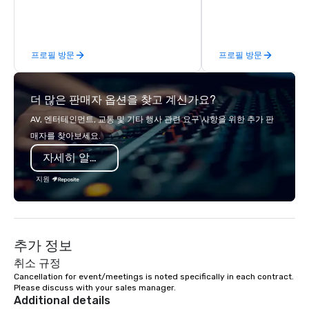
hands-on culinary adventures in
behind-the-scenes tec
Berkeley, Oakland, and virtually
experiences for visiti
worldwide. Our professional chef
incentive groups, and
프로필 방문
프로필 방문
instructors guide participants
offsites. Whether your
through collaborative cooking
think like a Silicon Val
sessions using high-quality
explore the mindsets d
더 많은 판매자 옵션을 찾고 계신가요?
ingredients and time-tested
world's fastest-growi
techniques. Whether you're planning a
or walk away with a pr
AV, 엔터테인먼트, 교통 및 기타 행사 관련 요구 사항을 위한 추가 판
corporate team-building retreat,
innovation playbook, S
매자를 찾아보세요.
milestone celebration, or virtual
programming that is 
자세히 알아보기
cooking experience, we create
substantive, and uniqu
memorable events that encourage
the Valley. Ideal for g
지원
connection, boost engagement, and
Fully customizable by 
leave participants with new skills
seniority, and objectiv
they'll actually use. Perfect for: Team
building, corporate wellness
추가 정보
programs, birthday parties,
anniversary celebrations, rehearsal
취소 규정
dinners, holiday events, client
Cancellation for event/meetings is noted specifically in each contract. 
Please discuss with your sales manager.
entertainment, and virtual team
Additional details
connections. We handle everything