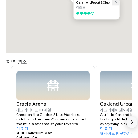
Claremont Resort & Club
리조트
5 중 4
지역 명소
Oracle Arena
Oakland Urban W
레크리에이션
10 마일
레크리에이션
6 마일
Cheer on the Golden State Warriors, 
A trip to Oakland isn’
catch an afternoon A's game or dance to 
tasting a little local fl
the music of some of your favorite 
everything else in Oa
artists!
더 읽기
scene is a little diffe
더 읽기
7000 Collesium Way
wineries are housed i
웹사이트 방문하기
Oakland, CA
warehouse spaces, bu