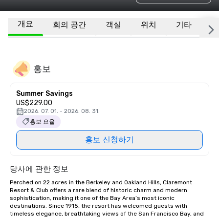
개요
회의 공간
객실
위치
기타
자
홍보
Summer Savings
US$229.00
2026. 07. 01. - 2026. 08. 31.
홍보 요율
홍보 신청하기
당사에 관한 정보
Perched on 22 acres in the Berkeley and Oakland Hills, Claremont 
Resort & Club offers a rare blend of historic charm and modern 
sophistication, making it one of the Bay Area’s most iconic 
destinations. Since 1915, the resort has welcomed guests with 
timeless elegance, breathtaking views of the San Francisco Bay, and 