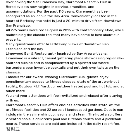
Overlooking the San Francisco Bay, Claremont Resort & Club in 
from ingredient sourcing to
Berkeley sets new heights in service, amenities, and 
instruction, making your event
accommodations. For the past 110 years, Claremont has been 
planning seamless.
recognized as an icon in the Bay Area. Conveniently located in the 
heart of Berkeley, the hotel is just a 20-minute drive from downtown 
San Francisco. 

All 276 rooms were redesigned in 2016 with contemporary style, while 
maintaining the classic feel that many have come to love about our 
property. 

Many guestrooms offer breathtaking views of downtown San 
Francisco and the bay. 

Limewood Bar & Restaurant - Inspired by Bay Area artisans, 
Limewood is a vibrant, casual gathering place showcasing regionally-
sourced cuisine and is complimented by a spirited bar where 
bartenders pour inventive cocktails and put their own twists on the 
classics.

Famous for our award-winning Claremont Club, guests enjoy 
complimentary access to fitness classes, state of the art work-out 
facility, Outdoor F.I.T. Yard, our outdoor heated pool and hot tub, and so 
much more. 

You and your attendees will feel revitalized and relaxed after staying 
with us. 

Claremont Resort & Club offers endless activities with state-of-the-
art fitness facilities and 22 acres of landscaped gardens. Guests can 
indulge in the saline whirlpool, sauna and steam. The hotel also offers 
2 heated pools, a children's pool and 8 tennis courts and 4 pickleball 
courts. These services are paid and included in the daily resort fee.
웹링크