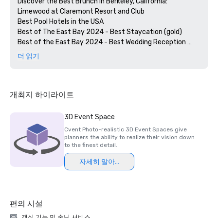
Discover the Best Brunch in Berkeley, California: 
Limewood at Claremont Resort and Club

Best Pool Hotels in the USA

Best of The East Bay 2024 - Best Staycation (gold)

Best of the East Bay 2024 - Best Wedding Reception 
Venue (gold)

더 읽기
Best of  the East Bay 2024 - Best Hotel Bar (Limewood 
Silver)

Diners' Choice 2024 Limewood Bar & Restaurant 

Diners' Choice 2024 Claremont Lobby Bar

개최지 하이라이트
The 20 Best College Town Hotels 

15 Best Spas in the Greater Bay Area 

3D Event Space
2nd Best Hotel In Northern CA 

Cvent Photo-realistic 3D Event Spaces give
23rd Best Hotel in The World

planners the ability to realize their vision down
Best Hotels in Berkeley, CA

to the finest detail.
Best Fairmont Hotels & Resorts in the US

자세히 알아보기
2025 Forbes Travel Guide Start Award Winners

2025 Loverly List Best of the Best - Wedding Venue

편의 시설
객실 기능 및 손님 서비스