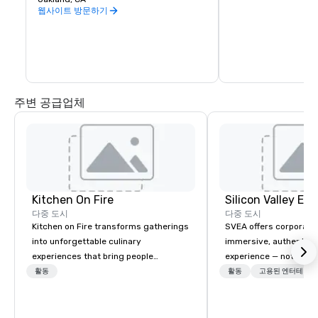
is second to none. Be
웹사이트 방문하기
California wine count
either, grapes are sou
the state. Head out o
Wine Trail, stopping a
shop, eat, and explore
has to offer.
주변 공급업체
Kitchen On Fire
다중 도시
다중 도시
Kitchen on Fire transforms gatherings
SVEA offers corporate
into unforgettable culinary
immersive, authentic S
experiences that bring people
experience — not a tour
together. Since 2005, we've
transformation. We de
활동
활동
고용된 엔터테인먼
specialized in interactive cooking
facilitate custom exec
events for corporate teams, social
tours, learning session
celebrations, and groups seeking
workshops, leadership