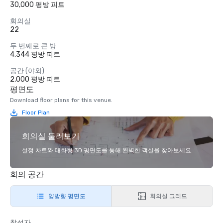
30,000 평방 피트
회의실
22
두 번째로 큰 방
4,344 평방 피트
공간 (야외)
2,000 평방 피트
평면도
Download floor plans for this venue.
Floor Plan
회의실 둘러보기
설정 차트와 대화형 3D 평면도를 통해 완벽한 객실을 찾아보세요.
회의 공간
양방향 평면도
회의실 그리드
참석자