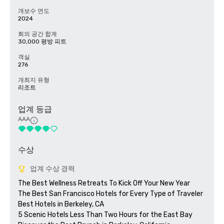
개보수 연도
2024
회의 공간 합계
30,000 평방 피트
객실
276
개최지 유형
리조트
업계 등급
AAA
수상
업계 수상 경력
The Best Wellness Retreats To Kick Off Your New Year

The Best San Francisco Hotels for Every Type of Traveler 

Best Hotels in Berkeley, CA

5 Scenic Hotels Less Than Two Hours for the East Bay
