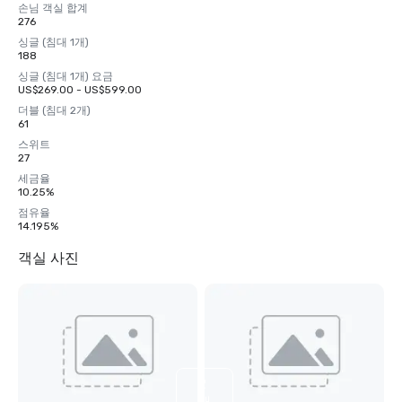
손님 객실 합계
276
싱글 (침대 1개)
188
싱글 (침대 1개) 요금
US$269.00 - US$599.00
더블 (침대 2개)
61
스위트
27
세금율
10.25%
점유율
14.195%
객실 사진
2
개