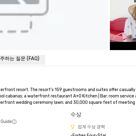
주하는 질문 (FAQ)
front resort. The resort’s 159 guestrooms and suites offer casually 
ol cabanas; a waterfront restaurant A+O Kitchen | Bar; room service a
 waterfront wedding ceremony lawn; and 30,000 square feet of meeting
수상
 Guide
업계 수상 경력
-Forbes Four-Star 
