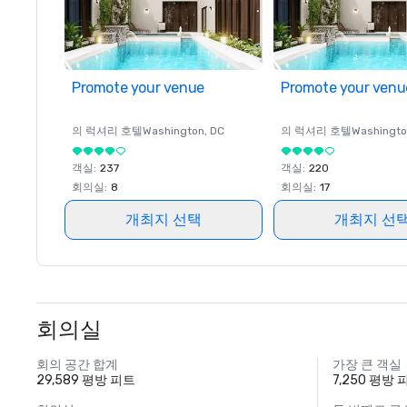
Promote your venue
Promote your venu
의 럭셔리 호텔
Washington
, DC
의 럭셔리 호텔
Washingt
객실
:
237
객실
:
220
회의실
:
8
회의실
:
17
개최지 선택
개최지 선
회의실
회의 공간 합계
가장 큰 객실
29,589 평방 피트
7,250 평방 