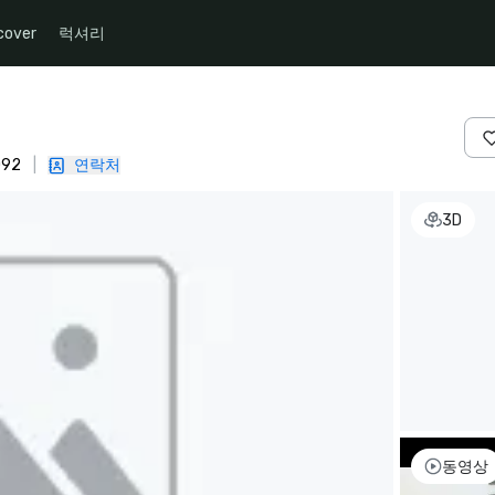
cover
럭셔리
092
|
연락처
3D
동영상