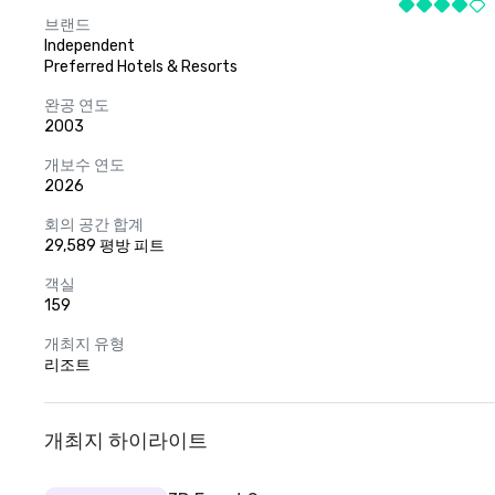
브랜드
Independent
Preferred Hotels & Resorts
완공 연도
2003
개보수 연도
2026
회의 공간 합계
29,589 평방 피트
객실
159
개최지 유형
리조트
개최지 하이라이트