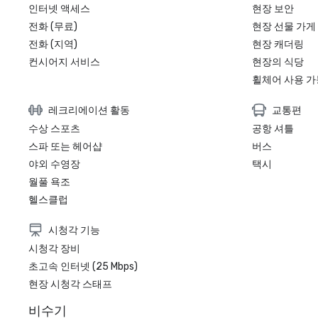
인터넷 액세스
현장 보안
전화 (무료)
현장 선물 가게
전화 (지역)
현장 캐더링
컨시어지 서비스
현장의 식당
휠체어 사용 가
레크리에이션 활동
교통편
수상 스포츠
공항 셔틀
스파 또는 헤어샵
버스
야외 수영장
택시
월풀 욕조
헬스클럽
시청각 기능
시청각 장비
초고속 인터넷 (25 Mbps)
현장 시청각 스태프
비수기