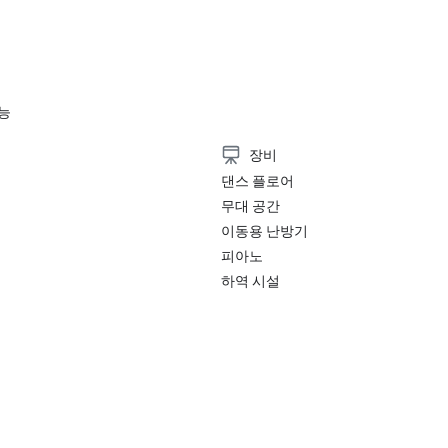
능
장비
댄스 플로어
무대 공간
이동용 난방기
피아노
하역 시설