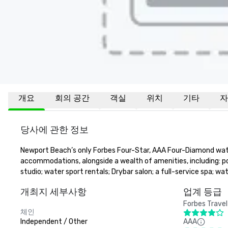
개요
회의 공간
객실
위치
기타
자
당사에 관한 정보
Newport Beach’s only Forbes Four-Star, AAA Four-Diamond water
accommodations, alongside a wealth of amenities, including: po
studio; water sport rentals; Drybar salon; a full-service spa;
개최지 세부사항
업계 등급
Forbes Travel
체인
Independent / Other
AAA