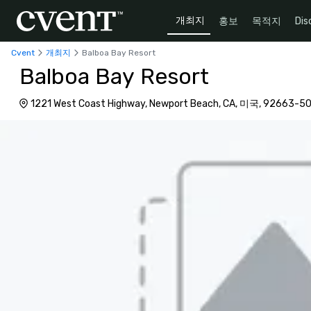
개최지
홍보
목적지
Dis
Cvent
개최지
Balboa Bay Resort
Balboa Bay Resort
1221 West Coast Highway, Newport Beach, CA, 미국, 92663-5