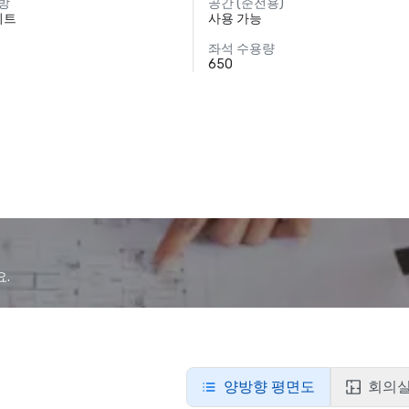
 방
공간 (준전용)
 피트
사용 가능
좌석 수용량
650
요.
양방향 평면도
회의실