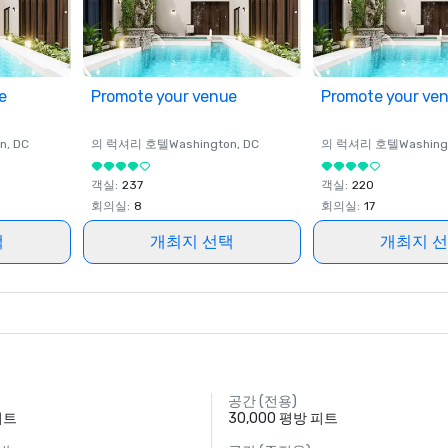
e
Promote your venue
Promote your ve
on
, DC
의 럭셔리 호텔
Washington
, DC
의 럭셔리 호텔
Washing
객실
:
237
객실
:
220
회의실
:
8
회의실
:
17
택
개최지 선택
개최지 
공간 (전용)
피트
30,000 평방 피트