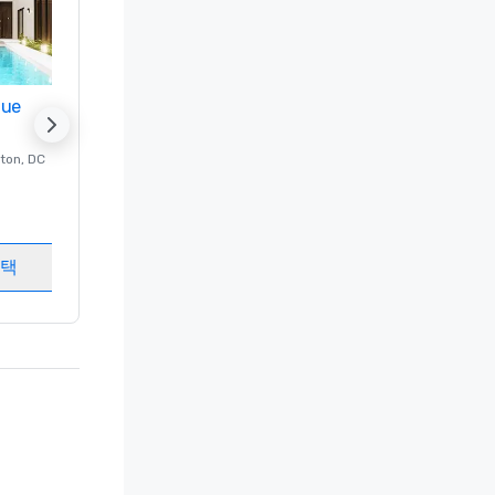
nue
Promote your venue
ton
, DC
의 럭셔리 호텔
Washington
, DC
객실
:
237
회의실
:
8
선택
개최지 선택