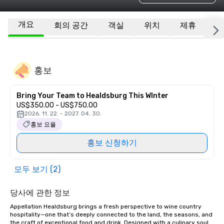
개요
회의 공간
객실
위치
제휴
기
홍보
Bring Your Team to Healdsburg This WInter
US$350.00 - US$750.00
2026. 11. 22. - 2027. 04. 30.
홍보 요율
홍보 신청하기
모두 보기 (2)
당사에 관한 정보
Appellation Healdsburg brings a fresh perspective to wine country 
hospitality—one that’s deeply connected to the land, the seasons, and 
the craft of exceptional food and drink. Designed with a culinary soul 