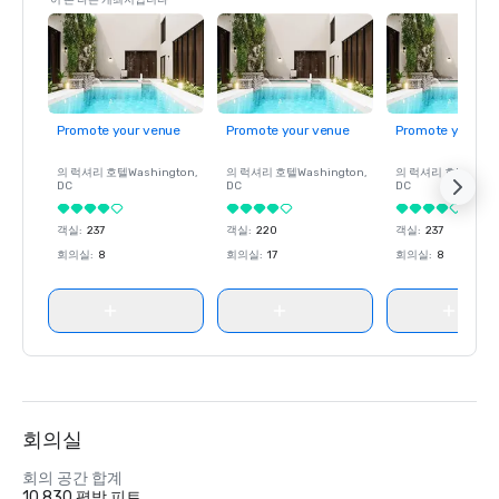
이 본 다른 개최지입니다
Promote your venue
Promote your venue
Promote your ve
의 럭셔리 호텔
Washington
,
의 럭셔리 호텔
Washington
,
의 럭셔리 호텔
Wash
DC
DC
DC
객실
:
237
객실
:
220
객실
:
237
회의실
:
8
회의실
:
17
회의실
:
8
회의실
회의 공간 합계
10,830 평방 피트