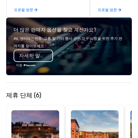
Planners value our quick response
steps of U.S. President
프로필 방문
프로필 방문
times, all-inclusive budget
massive gun turrets, 
turnarounds, strong industry
the heart of the engin
relationships, and operational
or racing against time
더 많은 판매자 옵션을 찾고 계신가요?
precision. We operate across the U.S.
ship in a thrilling esc
in key destinations such as Hawaii,
each experience brings 
AV, 엔터테인먼트, 교통 및 기타 행사 관련 요구 사항을 위한 추가 판
Los Angeles, San Francisco, San
in unforgettable ways.
매자를 찾아보세요.
Diego, Orange County, Las Vegas, New
자세히 알아보기
York, Chicago and Miami. Our global
offices enable us to efficiently serve
지원
both U.S. and international clients
across multiple time zones. Let’s craft
something extraordinary together—
contact us today!
제휴 단체 (6)