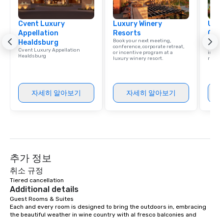
Cvent Luxury
Luxury Winery
Uni
Appellation
Resorts
Ca
Book your next meeting,
Find 
Healdsburg
conference, corporate retreat,
resor
Cvent Luxury Appellation
or incentive program at a
ince
Healdsburg
luxury winery resort.
retre
자세히 알아보기
자세히 알아보기
추가 정보
취소 규정
Tiered cancellation
Additional details
Guest Rooms & Suites

Each and every room is designed to bring the outdoors in, embracing 
the beautiful weather in wine country with al fresco balconies and 