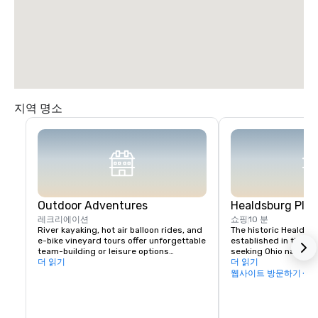
지역 명소
Outdoor Adventures
Healdsburg Plaz
레크리에이션
쇼핑
10 분
River kayaking, hot air balloon rides, and 
The historic Healdsb
e-bike vineyard tours offer unforgettable 
established in the 1
team-building or leisure options

seeking Ohio native 
더 읽기
vital touchpoint for vi
더 읽기
Nearby Lake Sonoma provides hiking and 
immense concentratio
웹사이트 방문하기
boating opportunities.
restaurants, wine exp
and activities all wit
blocks. In fact, you c
days exploring everyt