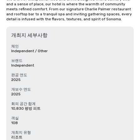
and a sense of place, our hotel is where the warmth of community 
meets refined comfort. From our signature Charlie Palmer restaurant 
and rooftop bar to a tranquil spa and inviting gathering spaces, every 
detail is infused with the flavors, textures, and spirit of Sonoma.
개최지 세부사항
체인
Independent / Other
브랜드
Independent
완공 연도
2025
개보수 연도
2025
회의 공간 합계
10,830 평방 피트
객실
108
개최지 유형
리조트