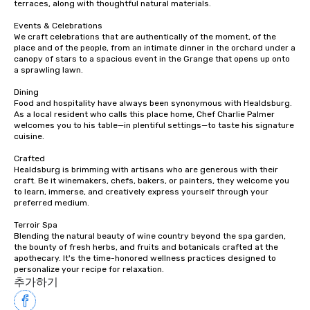
terraces, along with thoughtful natural materials.

Events & Celebrations

We craft celebrations that are authentically of the moment, of the 
place and of the people, from an intimate dinner in the orchard under a 
canopy of stars to a spacious event in the Grange that opens up onto 
a sprawling lawn.

Dining

Food and hospitality have always been synonymous with Healdsburg. 
As a local resident who calls this place home, Chef Charlie Palmer 
welcomes you to his table—in plentiful settings—to taste his signature 
cuisine.

Crafted

Healdsburg is brimming with artisans who are generous with their 
craft. Be it winemakers, chefs, bakers, or painters, they welcome you 
to learn, immerse, and creatively express yourself through your 
preferred medium.

Terroir Spa

Blending the natural beauty of wine country beyond the spa garden, 
the bounty of fresh herbs, and fruits and botanicals crafted at the 
apothecary. It's the time-honored wellness practices designed to 
personalize your recipe for relaxation.
추가하기