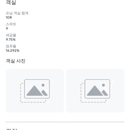
객실
손님 객실 합계
108
스위트
9
세금율
9.75%
점유율
16.292%
객실 사진
9
개
더
보
기