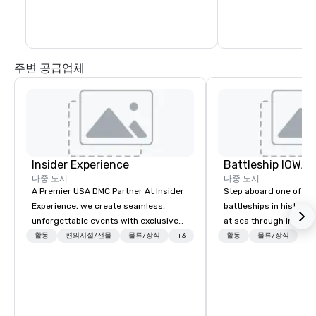
of Healdsburg has to 
leaving the central pl
주변 공급업체
Insider Experience
Battleship IOWA
다중 도시
다중 도시
A Premier USA DMC Partner At Insider
Step aboard one of th
Experience, we create seamless,
battleships in history 
unforgettable events with exclusive
at sea through immers
access to premium venues, world-
designed for all ages.
활동
편의시설/선물
물류/장식
+3
활동
물류/장식
class entertainment, and VIP sporting
guided tours and sca
experiences. With over 20 years of
with Vicky the Dog to 
expertise, we handle every detail
led journeys through r
behind the scenes, ensuring a
there’s an adventure f
flawless, five-star experience.
explorer. Whether you’re retracing the