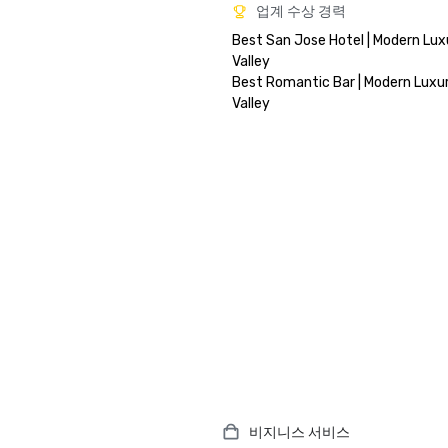
업계 수상 경력
Best San Jose Hotel | Modern Luxu
Valley

Best Romantic Bar | Modern Luxury
비지니스 서비스