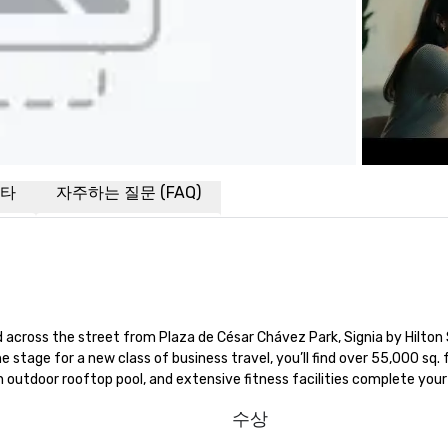
타
자주하는 질문 (FAQ)
across the street from Plaza de César Chávez Park, Signia by Hilton 
he stage for a new class of business travel, you’ll find over 55,000 sq. ft
 outdoor rooftop pool, and extensive fitness facilities complete your
수상