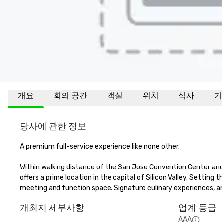
개요
회의 공간
객실
위치
식사
기
당사에 관한 정보
A premium full-service experience like none other.

Within walking distance of the San Jose Convention Center and 
offers a prime location in the capital of Silicon Valley. Setting t
meeting and function space. Signature culinary experiences, an
개최지 세부사항
업계 등급
AAA