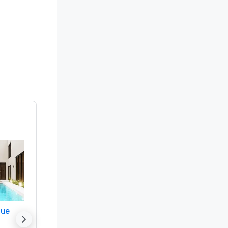
nue
Promote your venue