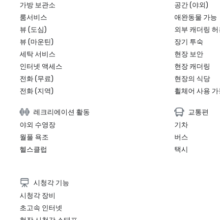
가방 보관소
공간 (야외)
룸서비스
애완동물 가능
뷰 (도심)
외부 캐더링 허
뷰 (마운틴)
장기 투숙
세탁 서비스
현장 보안
인터넷 액세스
현장 캐더링
전화 (무료)
현장의 식당
전화 (지역)
휠체어 사용 가
레크리에이션 활동
교통편
야외 수영장
기차
월풀 욕조
버스
헬스클럽
택시
시청각 기능
시청각 장비
초고속 인터넷