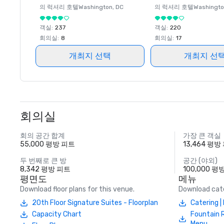
의 럭셔리 호텔
Washington
, DC
의 럭셔리 호텔
Washingt
객실
:
237
객실
:
220
회의실
:
8
회의실
:
17
개최지 선택
개최지 선
회의실
회의 공간 합계
가장 큰 객실
55,000 평방 피트
13,464 평방
두 번째로 큰 방
공간 (야외)
8,342 평방 피트
100,000 평
평면도
메뉴
Download floor plans for this venue.
Download cate
20th Floor Signature Suites - Floorplan
Catering 
Capacity Chart
Fountain 
Menu