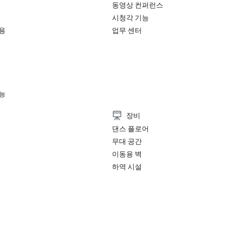
동영상 컨퍼런스
시청각 기능
용
업무 센터
능
장비
댄스 플로어
무대 공간
이동용 벽
하역 시설