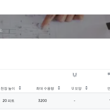
요.
천장 높이
최대 수용량
U 모양
20 피트
3200
-