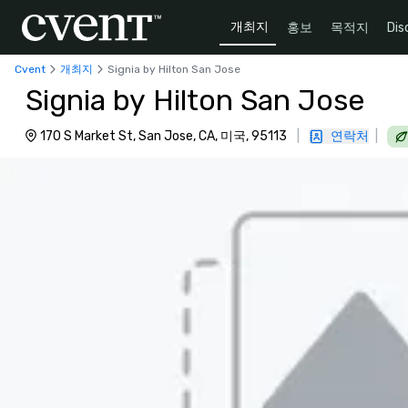
개최지
홍보
목적지
Dis
Cvent
개최지
Signia by Hilton San Jose
Signia by Hilton San Jose
170 S Market St, San Jose, CA, 미국, 95113
|
연락처
|