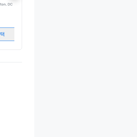
ton
, DC
의 럭셔리 호텔
Washington
, DC
객실
:
237
회의실
:
8
선택
개최지 선택