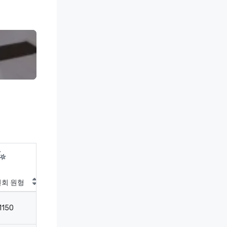
연회 원형
칵테일 원형
극장
교
1150
3200
1200
8