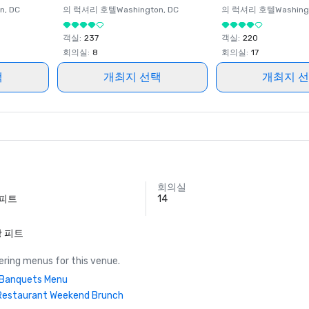
on
, DC
의 럭셔리 호텔
Washington
, DC
의 럭셔리 호텔
Washing
객실
:
237
객실
:
220
회의실
:
8
회의실
:
17
택
개최지 선택
개최지 
회의실
 피트
14
방 피트
ring menus for this venue.
| Banquets Menu
Restaurant Weekend Brunch