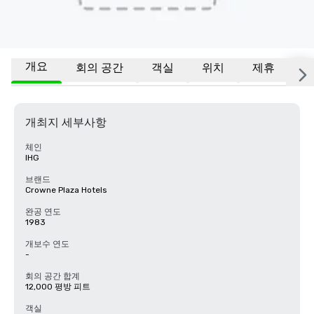
개요
회의 공간
객실
위치
제휴
기
개최지 세부사항
체인
IHG
브랜드
Crowne Plaza Hotels
완공 연도
1983
개보수 연도
-
회의 공간 합계
12,000 평방 피트
객실