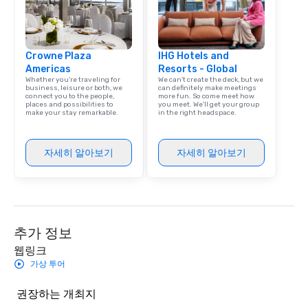
Crowne Plaza
IHG Hotels and
Americas
Resorts - Global
Whether you’re traveling for
We can't create the deck, but we
business, leisure or both, we
can definitely make meetings
connect you to the people,
more fun. So come meet how
places and possibilities to
you meet. We'll get your group
make your stay remarkable.
in the right headspace.
자세히 알아보기
자세히 알아보기
추가 정보
웹링크
가상 투어
권장하는 개최지