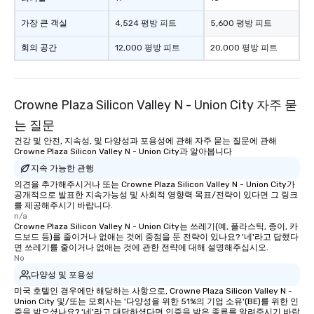
가장 큰 객실
4,524 평방 피트
5,600 평방 피트
회의 공간
12,000 평방 피트
20,000 평방 피트
Crowne Plaza Silicon Valley N - Union City 자주 묻
는 질문
건강 및 안전, 지속성, 및 다양성과 포용성에 관해 자주 묻는 질문에 관해
Crowne Plaza Silicon Valley N - Union City과 알아봅니다
지속 가능한 관행
의견을 추가해주시거나 또는 Crowne Plaza Silicon Valley N - Union City가
공개적으로 발표한 지속가능성 및 사회적 영향력 목표/전략이 있다면 그 링크
를 제공해주시기 바랍니다.
n/a
Crowne Plaza Silicon Valley N - Union City는 쓰레기(예, 플라스틱, 종이, 카
드보드 등)를 줄이거나 없애는 것에 중점을 둔 전략이 있나요? '네'라고 답했다
면 쓰레기를 줄이거나 없애는 것에 관한 전략에 대해 설명해주십시오.
No
다양성 및 포용성
미국 호텔인 경우에만 해당하는 사항으로, Crowne Plaza Silicon Valley N -
Union City 및/또는 모회사는 '다양성을 위한 51%의 기업 소유'(BE)를 위한 인
증을 받으셨나요? '네'라고 대답하셨다면 인증을 받은 종류를 알려주시기 바랍