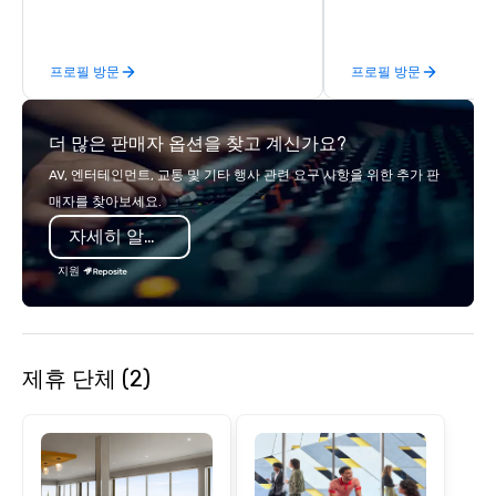
and alcohol options or a family-
concept of "true fun" 
oriented experience as well. Your team
playfulness, connectio
has been on outings before, but this
merge - and build each
프로필 방문
프로필 방문
time they've asked you to find
with this philosophy in
something different and exciting for
to create a space for 
everybody. When looking for specific
connection as guests 
더 많은 판매자 옵션을 찾고 계신가요?
venues to host your group, it can be
visceral experience. Over the last 15
quite challenging. And the last thing
years, we have worked 
AV, 엔터테인먼트, 교통 및 기타 행사 관련 요구 사항을 위한 추가 판
you want is another work event that
with hundreds of inter
매자를 찾아보세요.
feels more like a chore than a fun
chip companies, inclu
자세히 알아보기
activity. Your team doesn’t want to: -
Chevron, Google, Red B
Throw any more axes - Go bowling
Facebook, Netflix, Cisc
지원
again - Sit bored at a large group
Shopify, and many mor
dinner Experience The City's Haunted
Past with Your Entire Team On this
special evening, you and your team
제휴 단체 (2)
will have the perfect opportunity to
get to know each other better! Your
guide is well-versed in local culture,
so you can expect a fun, engaging,
and spooky event.