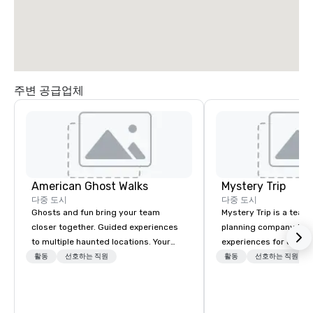
주변 공급업체
American Ghost Walks
Mystery Trip
다중 도시
다중 도시
Ghosts and fun bring your team
Mystery Trip is a team
closer together. Guided experiences
planning company that
to multiple haunted locations. Your
experiences for our cli
group will be treated to a ghostly
"mystery" is that none
활동
선호하는 직원
활동
선호하는 직원
experience during a 90-120 minute
will know what they'll 
walking tour, 3-hour bus excursion, or
they experience it (don'
pick a custom experience with food
be in the know!). We believe in the