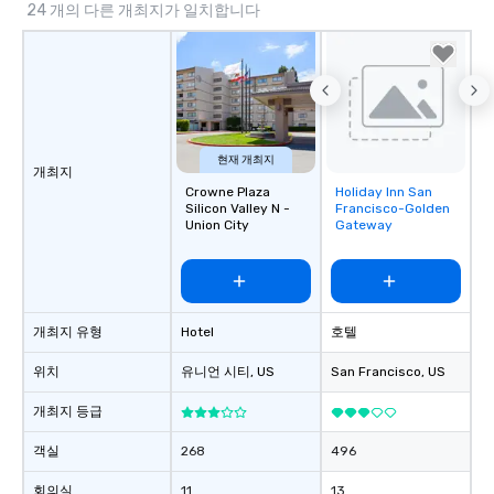
24 개의 다른 개최지가 일치합니다
현재 개최지
개최지
Crowne Plaza
Holiday Inn San
Removed from
Silicon Valley N -
Francisco-Golden
favorites
Union City
Gateway
개최지 유형
Hotel
호텔
위치
유니언 시티
, US
San Francisco
, US
개최지 등급
객실
268
496
회의실
11
13