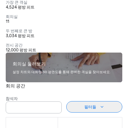
가장 큰 객실
4,524 평방 피트
회의실
11
두 번째로 큰 방
3,034 평방 피트
전시 공간
12,000 평방 피트
회의실 둘러보기
설정 차트와 대화형 3D 평면도를 통해 완벽한 객실을 찾아보세요.
회의 공간
참석자
필터들