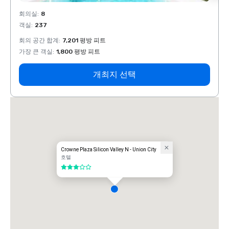
회의실
:
8
회의실
객실
:
237
객실
:
회의 공간 합계
:
7,201 평방 피트
회의 
가장 큰 객실
:
1,800 평방 피트
가장 
개최지 선택
Crowne Plaza Silicon Valley N - Union City
호텔
5 중 3