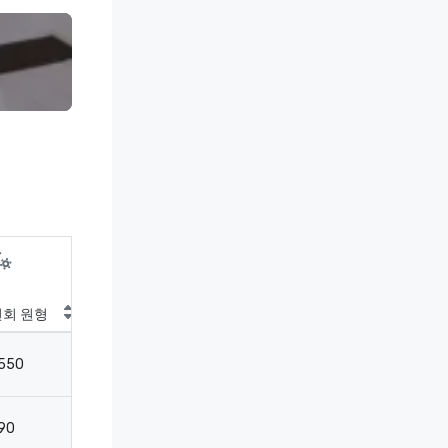
연회 원형
극장
교실
회
550
700
375
-
90
150
90
3