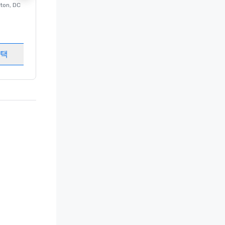
ton
, DC
의 럭셔리 호텔
Washington
, DC
객실
:
237
회의실
:
8
선택
개최지 선택