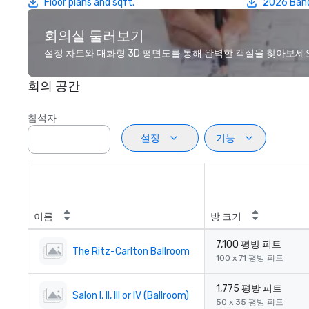
Floor plans and sqft.
2026 Ban
회의실 둘러보기
설정 차트와 대화형 3D 평면도를 통해 완벽한 객실을 찾아보세
회의 공간
참석자
설정
기능
이름
방 크기
7,100 평방 피트
The Ritz-Carlton Ballroom
100 x 71 평방 피트
1,775 평방 피트
Salon I, II, III or IV (Ballroom)
50 x 35 평방 피트