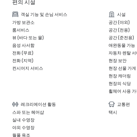
편의 시설
객실 기능 및 손님 서비스
시설
가방 보관소
공간 (야외)
룸서비스
공간 (전용)
뷰 (바다 또는 물)
공간 (준전용)
음성 사서함
애완동물 가능
전화 (무료)
자동차 렌탈 
전화 (지역)
현장 보안
컨시어지 서비스
현장 선물 가게
현장 캐더링
현장의 식당
휠체어 사용 가
레크리에이션 활동
교통편
스파 또는 헤어샵
택시
실내 수영장
야외 수영장
월풀 욕조