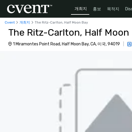
개최지
홍보
목적지
Dis
Cvent
개최지
The Ritz-Carlton, Half Moon Bay
The Ritz-Carlton, Half Moon
1 Miramontes Point Road, Half Moon Bay, CA, 미국, 94019
|