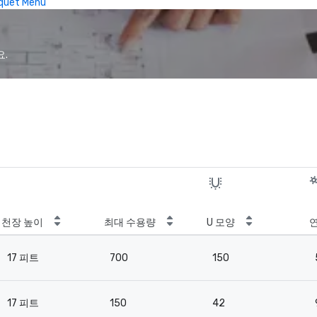
quet Menu
요.
천장 높이
최대 수용량
U 모양
17 피트
700
150
17 피트
150
42