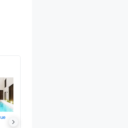
nue
Promote your venue