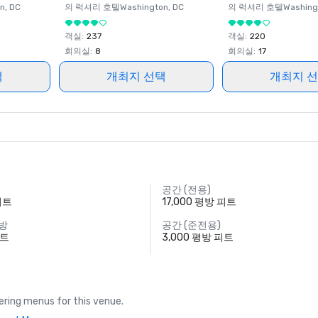
on
, DC
의 럭셔리 호텔
Washington
, DC
의 럭셔리 호텔
Washing
객실
:
237
객실
:
220
회의실
:
8
회의실
:
17
택
개최지 선택
개최지 
공간 (전용)
피트
17,000 평방 피트
 방
공간 (준전용)
피트
3,000 평방 피트
ring menus for this venue.