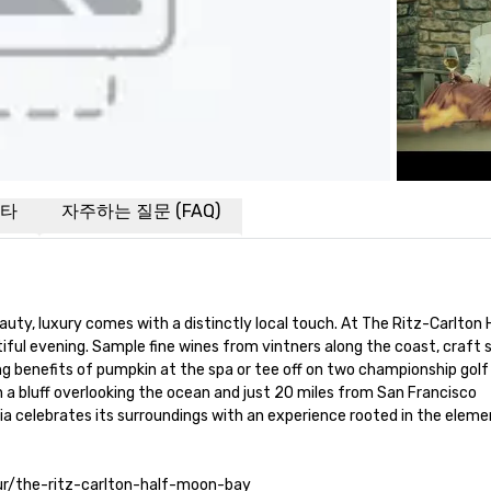
타
자주하는 질문 (FAQ)
auty, luxury comes with a distinctly local touch. At The Ritz-Carlton 
iful evening. Sample fine wines from vintners along the coast, craft 
ing benefits of pumpkin at the spa or tee off on two championship golf
n a bluff overlooking the ocean and just 20 miles from San Francisco 
nia celebrates its surroundings with an experience rooted in the element
tour/the-ritz-carlton-half-moon-bay