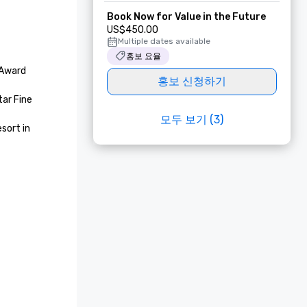
Book Now for Value in the Future
US$450.00
Multiple dates available
홍보 요율
Award 
홍보 신청하기
ar Fine 
모두 보기 (3)
ort in 