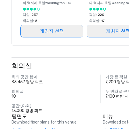
의 럭셔리 호텔
Washington
, DC
의 럭셔리 호텔
Washingt
객실
:
237
객실
:
220
회의실
:
8
회의실
:
17
개최지 선택
개최지 선
회의실
회의 공간 합계
가장 큰 객실
33,457 평방 피트
7,200 평방 
회의실
두 번째로 큰
18
7,100 평방 
공간 (야외)
13,000 평방 피트
평면도
메뉴
Download floor plans for this venue.
Download cate