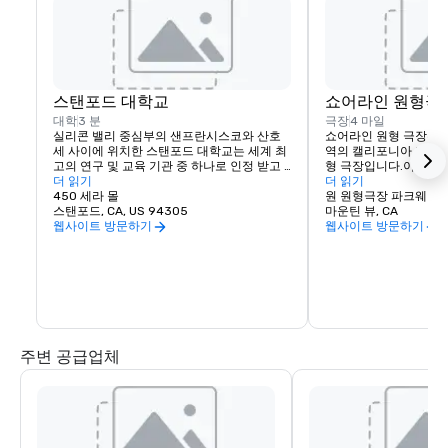
스탠포드 대학교
쇼어라인 원형극
대학
3 분
극장
4 마일
실리콘 밸리 중심부의 샌프란시스코와 산호
쇼어라인 원형 극장은 
세 사이에 위치한 스탠포드 대학교는 세계 최
역의 캘리포니아 마운틴
고의 연구 및 교육 기관 중 하나로 인정 받고 
형 극장입니다.이 장소의
있습니다.
더 읽기
22,500명입니다.
더 읽기
450 세라 몰
원 원형극장 파크웨이
스탠포드, CA, US 94305
마운틴 뷰, CA
웹사이트 방문하기
웹사이트 방문하기
주변 공급업체