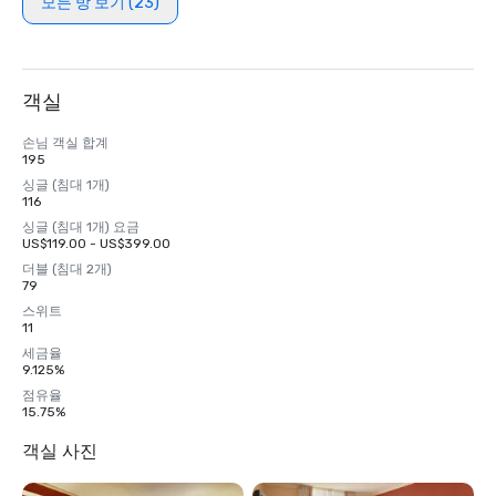
모든 방 보기 (23)
객실
손님 객실 합계
195
싱글 (침대 1개)
116
싱글 (침대 1개) 요금
US$119.00 - US$399.00
더블 (침대 2개)
79
스위트
11
세금율
9.125%
점유율
15.75%
객실 사진