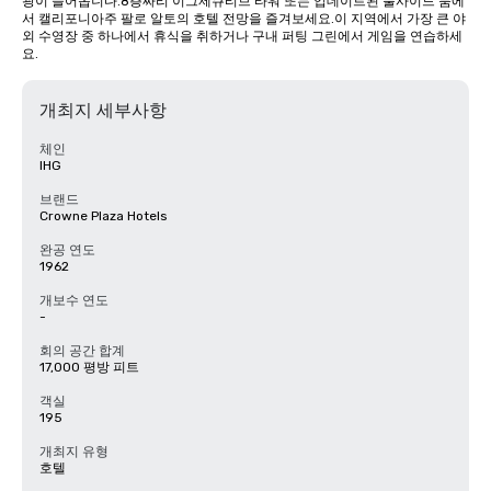
광이 들어옵니다.8층짜리 이그제큐티브 타워 또는 업데이트된 풀사이드 룸에
서 캘리포니아주 팔로 알토의 호텔 전망을 즐겨보세요.이 지역에서 가장 큰 야
외 수영장 중 하나에서 휴식을 취하거나 구내 퍼팅 그린에서 게임을 연습하세
요.
개최지 세부사항
체인
IHG
브랜드
Crowne Plaza Hotels
완공 연도
1962
개보수 연도
-
회의 공간 합계
17,000 평방 피트
객실
195
개최지 유형
호텔