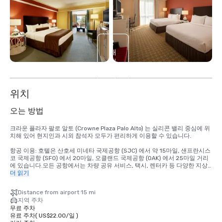
2
개
더
보
기
위치
오는 방법
크라운 플라자 팔로 알토 (Crowne Plaza Palo Alto) 는 실리콘 밸리 중심에 위
치해 있어 현지인과 시외 참석자 모두가 편리하게 이용할 수 있습니다.

항공 이용: 호텔은 산호세 미네타 국제공항 (SJC) 에서 약 15마일, 샌프란시스
코 국제공항 (SFO) 에서 20마일, 오클랜드 국제공항 (OAK) 에서 25마일 거리
에 있습니다.모든 공항에서는 차량 공유 서비스, 택시, 렌터카 등 다양한 지상 
교통 수단을 제공합니다.

더 읽기
자동차 이용 시: 이 호텔은 101번 고속도로 바로 옆에 위치해 있어 편리하며, 
Distance from airport 15 mi
280번 주간 고속도로를 포함한 주요 베이 지역 고속도로에서 쉽게 접근할 수 
지역 주차
있습니다.투숙객은 구내 주차장을 이용할 수 있습니다.

무료 주차
유료 주차
(
US$22.00
/
일
)
대중교통 이용 시: 호텔은 칼트레인 역 근처에 위치해 있어 샌프란시스코, 산호