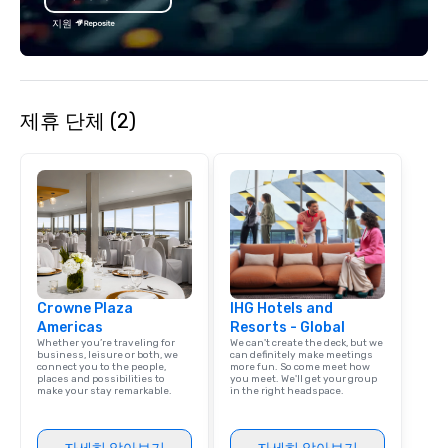
capabilities to semi-private rooms
tours, team-building, g
지원
and patios with walk-up bars. These
staffing, program logi
areas are perfect for cocktail
event design, enterta
receptions, happy hours, and group
corporate social respon
dining. If you can't make it to the
speaker coordination, 
제휴 단체 (2)
restaurant, we can bring the party to
initiatives, and more.
you. Our buffet options, platters, and
individually packaged "Guest
Favorites" can also be brought to your
office, hotel or meeting space.
Crowne Plaza
IHG Hotels and
Americas
Resorts - Global
Whether you’re traveling for
We can't create the deck, but we
business, leisure or both, we
can definitely make meetings
connect you to the people,
more fun. So come meet how
places and possibilities to
you meet. We'll get your group
make your stay remarkable.
in the right headspace.