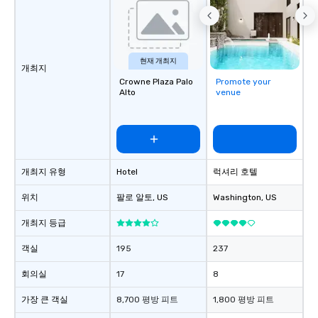
현재 개최지
개최지
Crowne Plaza Palo
Promote your
Alto
venue
개최지 유형
Hotel
럭셔리 호텔
위치
팔로 알토
, US
Washington
, US
개최지 등급
객실
195
237
회의실
17
8
가장 큰 객실
8,700 평방 피트
1,800 평방 피트