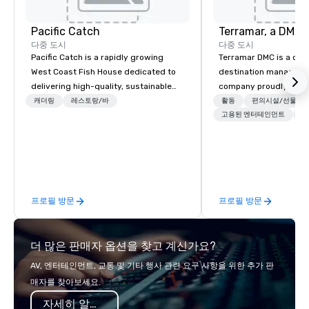
Pacific Catch
다중 도시
다중 도시
Pacific Catch is a rapidly growing
Terramar DMC is a co
West Coast Fish House dedicated to
destination manageme
delivering high-quality, sustainable
company proudly celeb
seafood with a unique Pacific-inspired
years in business. Ren
캐더링
레스토랑/바
활동
편의시설/선물
flair. If you're not a fan of fish, we have
outstanding service, 
고용된 엔터테인먼트
+
a variety of delicious options available
secured its position as
from our robust menu to ensure
most esteemed destin
everyone finds something they'll love.
management companie
We pride ourselves on our "Aloha
within the meetings an
Spirit" – a commitment to warm
industry. It operates s
프로필 방문
프로필 방문
hospitality, community engagement,
across 15 destinations
and protecting our oceans through
countries. With local 
thoughtful sourcing. Our menu
integrated into the c
더 많은 판매자 옵션을 찾고 계신가요?
explores diverse flavors from across
serve, Terramar deliv
the Pacific Rim, served in a vibrant
service and innovative
AV, 엔터테인먼트, 교통 및 기타 행사 관련 요구 사항을 위한 추가 판
and welcoming atmosphere. Each of
clients in the incentiv
매자를 찾아보세요.
our locations offers unique spaces,
association sectors. T
자세히 알아보기
from private rooms with AV
services encompass tr