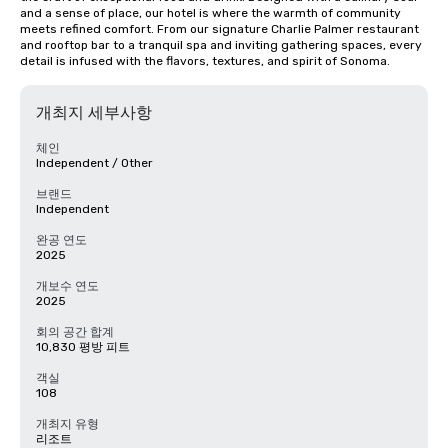
and a sense of place, our hotel is where the warmth of community 
meets refined comfort. From our signature Charlie Palmer restaurant 
and rooftop bar to a tranquil spa and inviting gathering spaces, every 
detail is infused with the flavors, textures, and spirit of Sonoma.
개최지 세부사항
체인
Independent / Other
브랜드
Independent
완공 연도
2025
개보수 연도
2025
회의 공간 합계
10,830 평방 피트
객실
108
개최지 유형
리조트