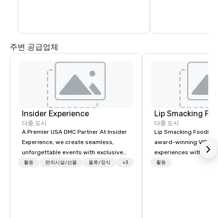
of Healdsburg has to 
leaving the central pl
주변 공급업체
Insider Experience
Lip Smacking Foo
다중 도시
다중 도시
A Premier USA DMC Partner At Insider
Lip Smacking Foodie T
Experience, we create seamless,
award-winning VIP gro
unforgettable events with exclusive
experiences with visits
access to premium venues, world-
restaurants throughou
활동
편의시설/선물
물류/장식
+3
활동
class entertainment, and VIP sporting
States. Choose either
experiences. With over 20 years of
activity or evening d
expertise, we handle every detail
groups are escorted i
behind the scenes, ensuring a
the best tables in the 
flawless, five-star experience.
most-sought-after res