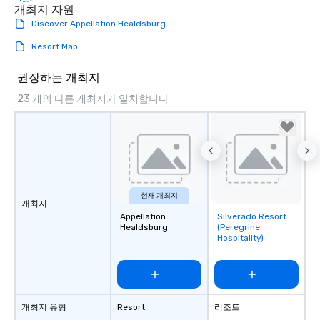
개최지 자원
Smacking Foodie Tours
Discover Appellation Healdsburg
group members never 
about waiting in line to
Resort Map
restaurant or being sh
than desirable table. O
권장하는 개최지
everyone is treated lik
23 개의 다른 개최지가 일치합니다
immediate seating upon
What’s more, your gro
a special warm welcom
from the restaurant c
be printed featuring yo
which can be an added 
those Instagram mome
현재 개최지
개최지
For added ease, we ca
Appellation
Silverado Resort
Removed from
transportation pick-up
Healdsburg
(Peregrine
favorites
as well as an event ph
Hospitality)
for groups that desire 
experience, we can als
an evening helicopter 
glittering lights of The S
개최지 유형
Resort
리조트
Memorable Experience f