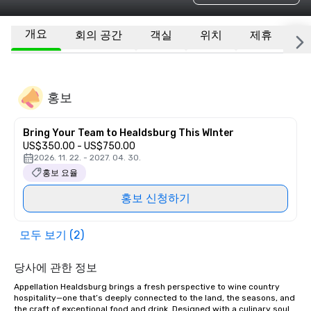
개요
회의 공간
객실
위치
제휴
기
홍보
Bring Your Team to Healdsburg This WInter
US$350.00 - US$750.00
2026. 11. 22. - 2027. 04. 30.
홍보 요율
홍보 신청하기
모두 보기 (2)
당사에 관한 정보
Appellation Healdsburg brings a fresh perspective to wine country 
hospitality—one that’s deeply connected to the land, the seasons, and 
the craft of exceptional food and drink. Designed with a culinary soul 