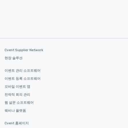
business hours or earl
after work, we can coo
you to provide options 
needs. Go for as Long or as Short as
You Like Along with fle
scheduling, Lip Smack
Tours also provides a 
durations. Our shortes
Cvent Supplier Network
2.5 hours; our longest 
hours, with optional 
현장 솔루션
incentives.
이벤트 관리 소프트웨어
이벤트 등록 소프트웨어
모바일 이벤트 앱
전략적 회의 관리
웹 설문 소프트웨어
웨비나 플랫폼
Cvent 홈페이지