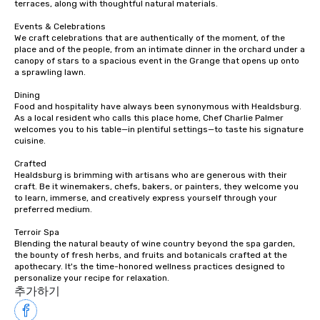
terraces, along with thoughtful natural materials.

ways to network, but a
Events & Celebrations

way to do so. Large Groups Welcome
We craft celebrations that are authentically of the moment, of the 
Lip Smacking Foodie To
place and of the people, from an intimate dinner in the orchard under a 
groups, small or large.
canopy of stars to a spacious event in the Grange that opens up onto 
a sprawling lawn.

experiences can acc
groups from as few as
Dining

as 500 guests, making
Food and hospitality have always been synonymous with Healdsburg. 
As a local resident who calls this place home, Chef Charlie Palmer 
choice for any corpora
welcomes you to his table—in plentiful settings—to taste his signature 
Stress-Free Booking 
cuisine.

a tour is stress-free a
Crafted

enjoy the company of 
Healdsburg is brimming with artisans who are generous with their 
more easily. You’ll tak
craft. Be it winemakers, chefs, bakers, or painters, they welcome you 
knowing that everythin
to learn, immerse, and creatively express yourself through your 
of from the moment the
preferred medium.

booked to the minute i
Terroir Spa

Since the menu is alre
Blending the natural beauty of wine country beyond the spa garden, 
have nothing to worry 
the bounty of fresh herbs, and fruits and botanicals crafted at the 
apothecary. It's the time-honored wellness practices designed to 
remember to submit ah
personalize your recipe for relaxation.
date any dietary restr
추가하기
allergies for anyone in
Feel Like a VIP at Each