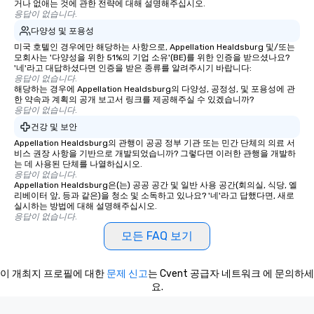
거나 없애는 것에 관한 전략에 대해 설명해주십시오.
offering engaging tidb
응답이 없습니다.
fascinating stories. S
다양성 및 포용성
interactive experience
미국 호텔인 경우에만 해당하는 사항으로, Appellation Healdsburg 및/또는
모회사는 '다양성을 위한 51%의 기업 소유'(BE)를 위한 인증을 받으셨나요?
along the way exclusive
'네'라고 대답하셨다면 인증을 받은 종류를 알려주시기 바랍니다:
ensuring there is neve
응답이 없습니다.
Different Types of Cuis
해당하는 경우에 Appellation Healdsburg의 다양성, 공정성, 및 포용성에 관
한 약속과 계획의 공개 보고서 링크를 제공해주실 수 있겠습니까?
experiences offer the a
응답이 없습니다.
several renowned rest
건강 및 보안
convenient outing, inc
Appellation Healdsburg의 관행이 공공 정부 기관 또는 민간 단체의 의료 서
and your guests might
비스 권장 사항을 기반으로 개발되었습니까? 그렇다면 이러한 관행을 개발하
discovered otherwise 
는 데 사용된 단체를 나열하십시오.
응답이 없습니다.
at a typical corporate 
Appellation Healdsburg은(는) 공공 공간 및 일반 사용 공간(회의실, 식당, 엘
a way to try some of t
리베이터 앞, 등과 같은)을 청소 및 소독하고 있나요? '네'라고 답했다면, 새로
in the city and dive in
실시하는 방법에 대해 설명해주십시오.
응답이 없습니다.
cuisines and dishes. Al
모든 FAQ 보기
selected dishes are cu
high standards to ensu
delight any palate. Tours Available
이 개최지 프로필에 대한
문제 신고
는 Cvent 공급자 네트워크 에 문의하세
from Day to Night With
요.
group experience, bookin
key. Whether you desir