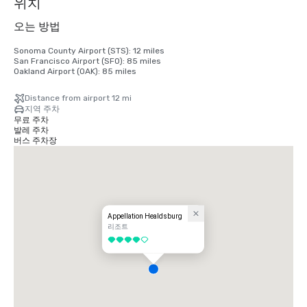
위치
오는 방법
Sonoma County Airport (STS): 12 miles

San Francisco Airport (SFO): 85 miles

Oakland Airport (OAK): 85 miles
Distance from airport 12 mi
지역 주차
무료 주차
발레 주차
버스 주차장
Appellation Healdsburg
리조트
5 중 4