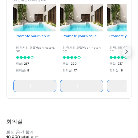
이 본 다른 개최지입니다
Promote your venue
Promote your venue
Promote your ve
의 럭셔리 호텔
Washington
,
의 럭셔리 호텔
Washington
,
의 럭셔리 호텔
Wash
DC
DC
DC
객실
:
237
객실
:
220
객실
:
237
회의실
:
8
회의실
:
17
회의실
:
8
회의실
회의 공간 합계
10,830 평방 피트