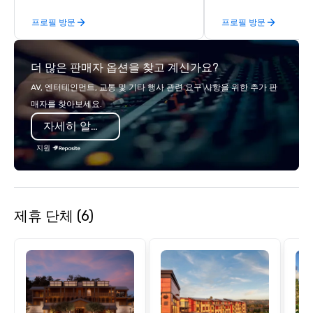
Planners value our quick response
enjoy a parade of sign
프로필 방문
프로필 방문
times, all-inclusive budget
and craft cocktails at 
turnarounds, strong industry
with complete VIP serv
relationships, and operational
experience gives gues
더 많은 판매자 옵션을 찾고 계신가요?
precision. We operate across the U.S.
opportunity to sit next 
in key destinations such as Hawaii,
colleagues at each ven
AV, 엔터테인먼트, 교통 및 기타 행사 관련 요구 사항을 위한 추가 판
Los Angeles, San Francisco, San
mingle, and easily net
매자를 찾아보세요.
Diego, Orange County, Las Vegas, New
is led by a professiona
자세히 알아보기
York, Chicago and Miami. Our global
specializing in escort
offices enable us to efficiently serve
with utmost care, who
지원
both U.S. and international clients
each experience with 
across multiple time zones. Let’s craft
engaging information 
something extraordinary together—
Lip Smacking Foodie T
contact us today!
entertaining activity 
제휴 단체 (6)
dining experience meld
that are sure to add ne
meeting events, from 
team building. All-Inclusive Group
Dining When meeting p
corporate group event
Smacking Foodie Tours,