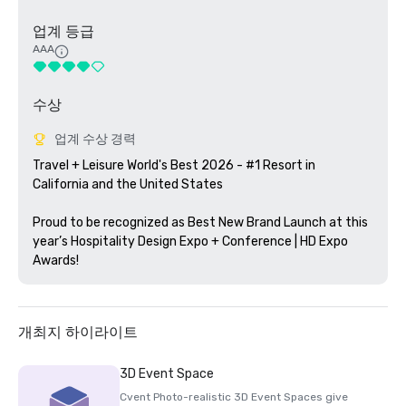
업계 등급
AAA
수상
업계 수상 경력
Travel + Leisure World's Best 2026 - #1 Resort in 
California and the United States

Proud to be recognized as Best New Brand Launch at this 
year’s Hospitality Design Expo + Conference | HD Expo 
Awards!
개최지 하이라이트
3D Event Space
Cvent Photo-realistic 3D Event Spaces give