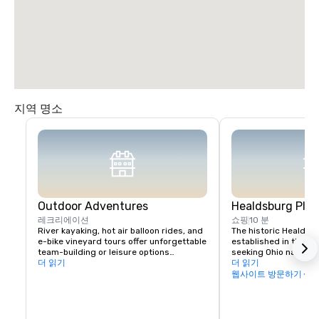
지역 명소
Outdoor Adventures
Healdsburg Plaz
레크리에이션
쇼핑
10 분
River kayaking, hot air balloon rides, and 
The historic Healdsb
e-bike vineyard tours offer unforgettable 
established in the 1
team-building or leisure options

seeking Ohio native 
더 읽기
vital touchpoint for vi
더 읽기
Nearby Lake Sonoma provides hiking and 
immense concentratio
웹사이트 방문하기
boating opportunities.
restaurants, wine exp
and activities all wit
blocks. In fact, you c
days exploring everyt