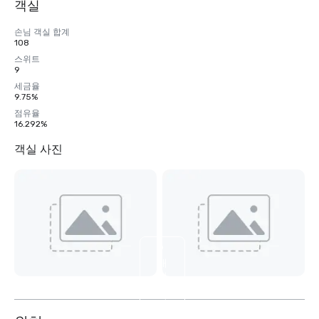
객실
손님 객실 합계
108
스위트
9
세금율
9.75%
점유율
16.292%
객실 사진
9
개
더
보
기