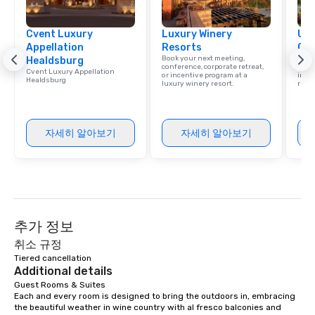
group is assured a top
experience with three 
Cvent Luxury
Luxury Winery
signature dishes at ea
Uni
Appellation
Resorts
Ca
Our affordable tours a
Book your next meeting,
Find 
Healdsburg
person with tax and gr
conference, corporate retreat,
resor
Cvent Luxury Appellation
or incentive program at a
ince
included. The only thi
Healdsburg
luxury winery resort.
retre
are drinks. However, 
package upgrade is ava
provides guests a sign
자세히 알아보기
자세히 알아보기
at various stops. Build Your Network
Our exclusive experien
ultimate networking op
a typical sit-down dinn
to engage the person t
right of you. Because 
추가 정보
place at multiple resta
walking in between, th
취소 규정
countless opportunitie
Tiered cancellation
Additional details
with different people 
down at each venue a
Guest Rooms & Suites

Each and every room is designed to bring the outdoors in, embracing 
traverse along the way
the beautiful weather in wine country with al fresco balconies and 
experiences not only 