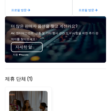
wineries for superb wine tasting
While there are many 
experiences. In addition to our guided
companies to choose f
프로필 방문
프로필 방문
day hikes we provide luxury self-
years of industry exp
guided inn-to-in walking vacations
commitment to except
from the gateway City of San
service set us apart. W
더 많은 판매자 옵션을 찾고 계신가요?
Francisco to the California wine
smart, reliable soluti
country with a focus on superb hiking,
make the end-user ex
AV, 엔터테인먼트, 교통 및 기타 행사 관련 요구 사항을 위한 추가 판
lodging, food and wine. We also have
seamless from start to fini
매자를 찾아보세요.
a Monterey Bay Trek.
also a certified WOSB.
자세히 알아보기
지원
제휴 단체 (1)