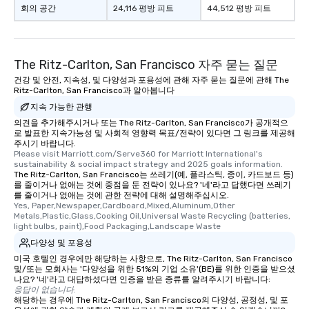
회의 공간
24,116 평방 피트
44,512 평방 피트
The Ritz-Carlton, San Francisco 자주 묻는 질문
건강 및 안전, 지속성, 및 다양성과 포용성에 관해 자주 묻는 질문에 관해 The
Ritz-Carlton, San Francisco과 알아봅니다
지속 가능한 관행
의견을 추가해주시거나 또는 The Ritz-Carlton, San Francisco가 공개적으
로 발표한 지속가능성 및 사회적 영향력 목표/전략이 있다면 그 링크를 제공해
주시기 바랍니다.
Please visit Marriott.com/Serve360 for Marriott International's 
sustainability & social impact strategy and 2025 goals information.
The Ritz-Carlton, San Francisco는 쓰레기(예, 플라스틱, 종이, 카드보드 등)
를 줄이거나 없애는 것에 중점을 둔 전략이 있나요? '네'라고 답했다면 쓰레기
를 줄이거나 없애는 것에 관한 전략에 대해 설명해주십시오.
Yes, Paper,Newspaper,Cardboard,Mixed,Aluminum,Other 
Metals,Plastic,Glass,Cooking Oil,Universal Waste Recycling (batteries, 
light bulbs, paint),Food Packaging,Landscape Waste
다양성 및 포용성
미국 호텔인 경우에만 해당하는 사항으로, The Ritz-Carlton, San Francisco
및/또는 모회사는 '다양성을 위한 51%의 기업 소유'(BE)를 위한 인증을 받으셨
나요? '네'라고 대답하셨다면 인증을 받은 종류를 알려주시기 바랍니다:
응답이 없습니다.
해당하는 경우에 The Ritz-Carlton, San Francisco의 다양성, 공정성, 및 포