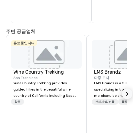
America Museum on Cl
Portsmouth Square, or
Culture Center, which 
주변 공급업체
홍보물입니다
Wine Country Trekking
LMS Brandz
San Francisco
다중 도시
Wine Country Trekking provides
LMS Brandz is a full-s
guided hikes in the beautiful wine
specializing in trade 
country of California including Napa
merchandise and muc
and Sonoma Valleys. These
booth giveaways and 
활동
편의시설/선물
물류/장
experiences include walking in the
to executive gifting, d
vineyards, amongst ancient redwood
banners, signage, fulfi
trees and oak groves with a curated
logistics, shipping, al
wine country lunch and visits to iconic
commerce solutions we 