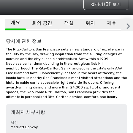
갤러리 (31) 보기
개요
회의 공간
객실
위치
제휴
기
당사에 관한 정보
The Ritz-Carlton, San Francisco sets a new standard of excellence in 
the City by the Bay, drawing inspiration from the alluring designs of 
couture and the city’s iconic architecture. Set within a 1909 
Neoclassical landmark building in the prestigious Nob Hill 
neighborhood, The Ritz-Carlton, San Francisco is the city’s only AAA 
Five Diamond hotel. Conveniently located in the heart of thecity, the 
iconic hotel is nearby San Francisco’s most visited attractions and the 
historic cable car is accessible right outside its doors. Offering 
award-winning dining and more than 24,000 sq. ft. of grand event 
spaces, the 336-room Ritz-Carlton, San Francisco provides the 
ultimate in personalized Ritz-Carlton service, comfort, and luxury
개최지 세부사항
체인
Marriott Bonvoy