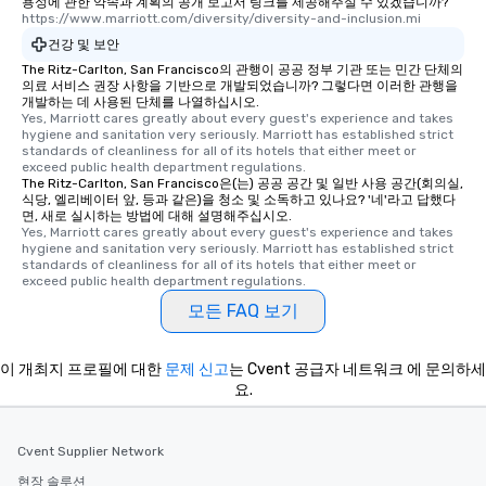
용성에 관한 약속과 계획의 공개 보고서 링크를 제공해주실 수 있겠습니까?
https://www.marriott.com/diversity/diversity-and-inclusion.mi
건강 및 보안
The Ritz-Carlton, San Francisco의 관행이 공공 정부 기관 또는 민간 단체의
의료 서비스 권장 사항을 기반으로 개발되었습니까? 그렇다면 이러한 관행을
개발하는 데 사용된 단체를 나열하십시오.
Yes, Marriott cares greatly about every guest's experience and takes 
hygiene and sanitation very seriously. Marriott has established strict 
standards of cleanliness for all of its hotels that either meet or 
exceed public health department regulations. 
The Ritz-Carlton, San Francisco은(는) 공공 공간 및 일반 사용 공간(회의실,
식당, 엘리베이터 앞, 등과 같은)을 청소 및 소독하고 있나요? '네'라고 답했다
면, 새로 실시하는 방법에 대해 설명해주십시오.
Yes, Marriott cares greatly about every guest's experience and takes 
hygiene and sanitation very seriously. Marriott has established strict 
standards of cleanliness for all of its hotels that either meet or 
exceed public health department regulations. 
모든 FAQ 보기
이 개최지 프로필에 대한
문제 신고
는 Cvent 공급자 네트워크 에 문의하세
요.
Cvent Supplier Network
현장 솔루션