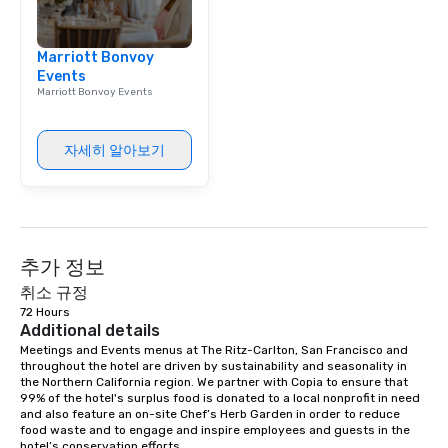
Marriott Bonvoy
Events
Marriott Bonvoy Events
자세히 알아보기
추가 정보
취소 규정
72 Hours
Additional details
Meetings and Events menus at The Ritz-Carlton, San Francisco and 
throughout the hotel are driven by sustainability and seasonality in 
the Northern California region. We partner with Copia to ensure that 
99% of the hotel's surplus food is donated to a local nonprofit in need 
and also feature an on-site Chef’s Herb Garden in order to reduce 
food waste and to engage and inspire employees and guests in the 
hotel’s conservation efforts.