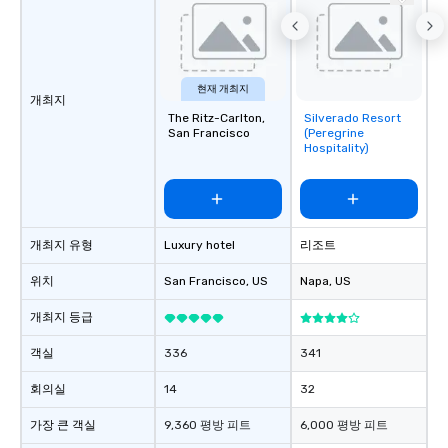
현재 개최지
개최지
The Ritz-Carlton,
Silverado Resort
Removed from
San Francisco
(Peregrine
favorites
Hospitality)
개최지 유형
Luxury hotel
리조트
위치
San Francisco
, US
Napa
, US
개최지 등급
객실
336
341
회의실
14
32
가장 큰 객실
9,360 평방 피트
6,000 평방 피트