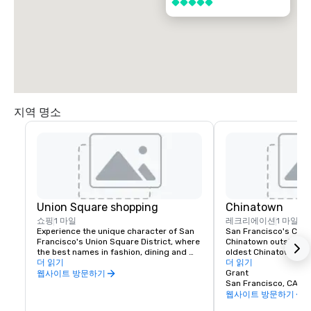
5 중 5
지역 명소
Union Square shopping
Chinatown
쇼핑
1 마일
레크리에이션
1 마일
Experience the unique character of San 
San Francisco's China
Francisco's Union Square District, where 
Chinatown outside of 
the best names in fashion, dining and 
oldest Chinatown in N
theater can be found. Union Square is a 
더 읽기
Invented in San Franc
더 읽기
great place to meet friends or family and 
fortune cookies are m
Grant
웹사이트 방문하기
enjoy a day of shopping, dining, theater, 
Golden Gate Fortune 
San Francisco, CA, U
or a movie.
Learn about the commu
웹사이트 방문하기
the Chinese Historical