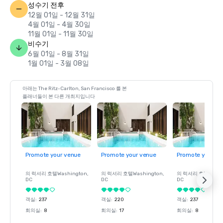
성수기 전후
12월 01일 - 12월 31일
4월 01일 - 4월 30일
11월 01일 - 11월 30일
비수기
6월 01일 - 8월 31일
1월 01일 - 3월 08일
아래는 The Ritz-Carlton, San Francisco 를 본
플래너들이 본 다른 개최지입니다
Promote your venue
Promote your venue
Promote your ve
의 럭셔리 호텔
Washington
,
의 럭셔리 호텔
Washington
,
의 럭셔리 호텔
Wash
DC
DC
DC
객실
:
237
객실
:
220
객실
:
237
회의실
:
8
회의실
:
17
회의실
:
8