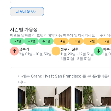
세부사항 보기
시즌별 가용성
이벤트 날짜를 이 호텔의 예약 가능 여부와 일치시키세요. 비수기에는
1월
2월
3월
4월
5월
6월
7월
성수기
성수기 전후
비수
9월 01일 - 10월 30일
11월 20일 - 12월 31일
1월 0
4월 01일 - 8월 31일
아래는 Grand Hyatt San Francisco 를 본 플래
니다