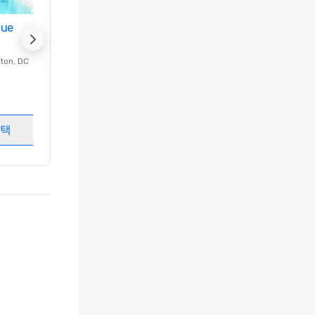
nue
Promote your venue
ton
, DC
의 럭셔리 호텔
Washington
, DC
객실
:
237
회의실
:
8
선택
개최지 선택