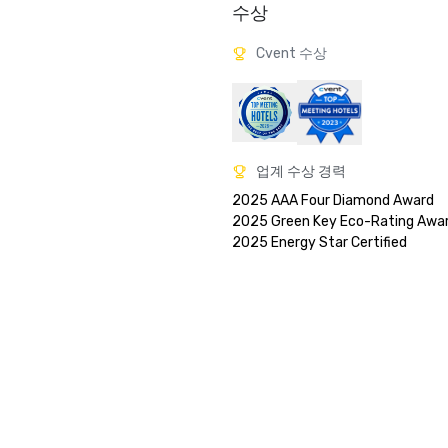
수상
Cvent 수상
업계 수상 경력
2025 AAA Four Diamond Award

2025 Green Key Eco-Rating Awar