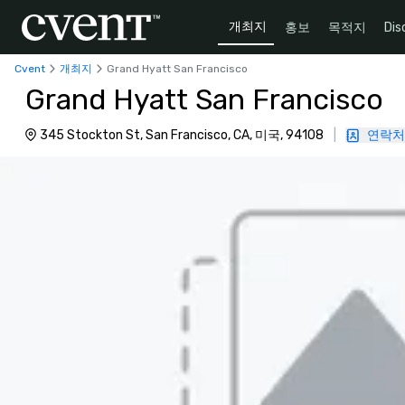
개최지
홍보
목적지
Dis
Cvent
개최지
Grand Hyatt San Francisco
Grand Hyatt San Francisco
345 Stockton St, San Francisco, CA, 미국, 94108
|
연락처