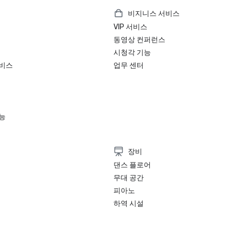
비지니스 서비스
VIP 서비스
동영상 컨퍼런스
시청각 기능
서비스
업무 센터
능
장비
댄스 플로어
무대 공간
피아노
하역 시설