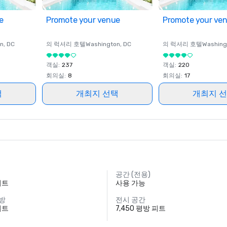
e
Promote your venue
Promote your ve
on
, DC
의 럭셔리 호텔
Washington
, DC
의 럭셔리 호텔
Washing
객실
:
237
객실
:
220
회의실
:
8
회의실
:
17
택
개최지 선택
개최지 
공간 (전용)
피트
사용 가능
 방
전시 공간
피트
7,450 평방 피트