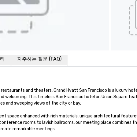
타
자주하는 질문 (FAQ)
restaurants and theaters, Grand Hyatt San Francisco is a luxury hotel
nd welcoming. This timeless San Francisco hotel on Union Square feat
s and sweeping views of the city or bay. 

nt space enhanced with rich materials, unique architectural features
conference rooms to lavish ballrooms, our meeting place combines th
 create remarkable meetings.