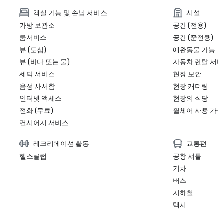
객실 기능 및 손님 서비스
시설
가방 보관소
공간 (전용)
룸서비스
공간 (준전용)
뷰 (도심)
애완동물 가능
뷰 (바다 또는 물)
자동차 렌탈 
세탁 서비스
현장 보안
음성 사서함
현장 캐더링
인터넷 액세스
현장의 식당
전화 (무료)
휠체어 사용 가
컨시어지 서비스
레크리에이션 활동
교통편
헬스클럽
공항 셔틀
기차
버스
지하철
택시