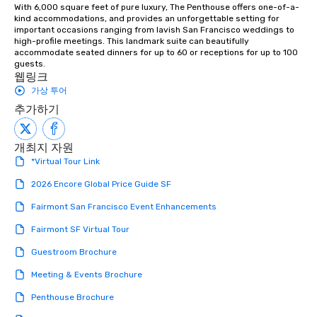
With 6,000 square feet of pure luxury, The Penthouse offers one-of-a-
kind accommodations, and provides an unforgettable setting for 
important occasions ranging from lavish San Francisco weddings to 
high-profile meetings. This landmark suite can beautifully 
accommodate seated dinners for up to 60 or receptions for up to 100 
guests.
웹링크
가상 투어
추가하기
개최지 자원
*Virtual Tour Link
2026 Encore Global Price Guide SF
Fairmont San Francisco Event Enhancements
Fairmont SF Virtual Tour
Guestroom Brochure
Meeting & Events Brochure
Penthouse Brochure