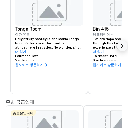
Tonga Room
Bin 415
야간 유흥
레크리에이션
Delightfully nostalgic, the iconic Tonga 
Explore Napa and Son
Room & Hurricane Bar exudes 
through this luxury wi
atmosphere in spades. No wonder, since 
experience at the Fai
it was a Hollywood set designer who 
더 읽기
Experienced sommelie
더 읽기
created the themed look and feel. 
Fairmont Hotel
your tastes, underst
Fairmont Hotel
Guests gather around a large central 
San Francisco
your journey to unfold
San Francisco
“lagoon,” once the hotel’s indoor 
bespoke experience th
웹사이트 방문하기
웹사이트 방문하기
swimming pool. Tropical rain, thunder 
and lightning storms blow through from 
time to time, while a band plays from a 
floating boat.
주변 공급업체
홍보물입니다