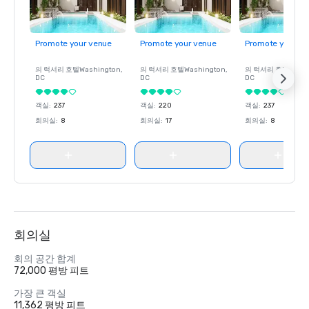
Promote your venue
Promote your venue
Promote your ve
의 럭셔리 호텔
Washington
,
의 럭셔리 호텔
Washington
,
의 럭셔리 호텔
Wash
DC
DC
DC
객실
:
237
객실
:
220
객실
:
237
회의실
:
8
회의실
:
17
회의실
:
8
회의실
회의 공간 합계
72,000 평방 피트
가장 큰 객실
11,362 평방 피트