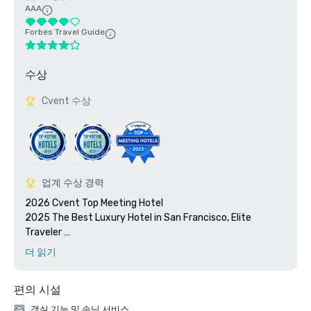
AAA
Forbes Travel Guide
수상
Cvent 수상
업계 수상 경력
2026 Cvent Top Meeting Hotel

2025 The Best Luxury Hotel in San Francisco, Elite 
Traveler 

2023 Cvent Top Meeting Hotel

더 읽기
2023 7x7: 50 Most Iconic Cocktails in San Francisco 2023, 
#1 1934 Zombie at the Tonga Room

편의 시설
2023 Travel + Leisure 500 Best Hotels

2022 Meetings Today Best Of Award

객실 기능 및 손님 서비스