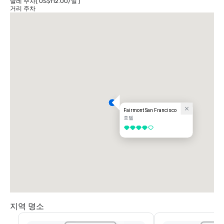
발레 주차
(
US$112.00
/
일
)
거리 주차
Fairmont San Francisco
호텔
5 중 4
지역 명소