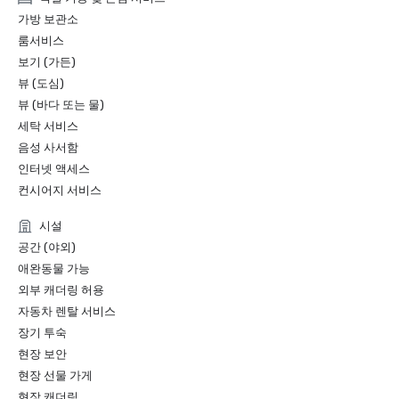
2022 Travel+Leisure: The 5 Best Hotels in San Francisco

가방 보관소
2022 THE MANUAL: Best Luxury

룸서비스
2022 Forbes: Best Hotel

보기 (가든)
2022 Local Getaways: Best Luxury Hotels in San 
뷰 (도심)
Francisco

2022 Historic Hotels of America Best Historic Hotel (over 
뷰 (바다 또는 물)
400 Guestrooms) Nominee Finalist

세탁 서비스
2022 Historic Hotels of America Best City Center Historic 
음성 사서함
Hotel Nominee Finalist

인터넷 액세스
2021 SF Weekly Reader Poll Winner Best Hotel

컨시어지 서비스
시설
공간 (야외)
애완동물 가능
외부 캐더링 허용
자동차 렌탈 서비스
장기 투숙
현장 보안
현장 선물 가게
현장 캐더링