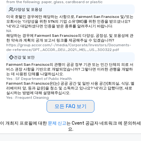
from the following: paper, glass, cardboard or plastic
다양성 및 포용성
미국 호텔인 경우에만 해당하는 사항으로, Fairmont San Francisco 및/또는
모회사는 '다양성을 위한 51%의 기업 소유'(BE)를 위한 인증을 받으셨나요?
'네'라고 대답하셨다면 인증을 받은 종류를 알려주시기 바랍니다:
NA
해당하는 경우에 Fairmont San Francisco의 다양성, 공정성, 및 포용성에 관
한 약속과 계획의 공개 보고서 링크를 제공해주실 수 있겠습니까?
https://group.accor.com/-/media/Corporate/Investors/Documents-
de-reference/OPT_ACCOR_DEU_2021_MEL_US_300322.pdf
건강 및 보안
Fairmont San Francisco의 관행이 공공 정부 기관 또는 민간 단체의 의료 서
비스 권장 사항을 기반으로 개발되었습니까? 그렇다면 이러한 관행을 개발하
는 데 사용된 단체를 나열하십시오.
Yes : SF Department of Public Health
Fairmont San Francisco은(는) 공공 공간 및 일반 사용 공간(회의실, 식당, 엘
리베이터 앞, 등과 같은)을 청소 및 소독하고 있나요? '네'라고 답했다면, 새로
실시하는 방법에 대해 설명해주십시오.
Yes : Frequent Cleaning
모든 FAQ 보기
이 개최지 프로필에 대한
문제 신고
는 Cvent 공급자 네트워크 에 문의하세
요.