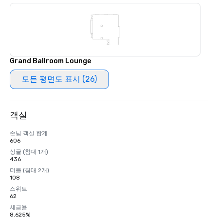
Grand Ballroom Lounge
모든 평면도 표시 (26)
객실
손님 객실 합계
606
싱글 (침대 1개)
436
더블 (침대 2개)
108
스위트
62
세금율
8.625%