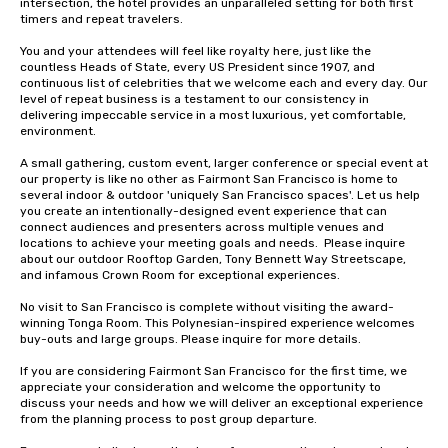
intersection, the hotel provides an unparalleled setting for both first 
timers and repeat travelers. 

You and your attendees will feel like royalty here, just like the 
countless Heads of State, every US President since 1907, and 
continuous list of celebrities that we welcome each and every day. Our 
level of repeat business is a testament to our consistency in 
delivering impeccable service in a most luxurious, yet comfortable, 
environment. 

A small gathering, custom event, larger conference or special event at 
our property is like no other as Fairmont San Francisco is home to 
several indoor & outdoor 'uniquely San Francisco spaces'. Let us help 
you create an intentionally-designed event experience that can 
connect audiences and presenters across multiple venues and 
locations to achieve your meeting goals and needs.  Please inquire 
about our outdoor Rooftop Garden, Tony Bennett Way Streetscape, 
and infamous Crown Room for exceptional experiences.

No visit to San Francisco is complete without visiting the award-
winning Tonga Room. This Polynesian-inspired experience welcomes 
buy-outs and large groups. Please inquire for more details.

If you are considering Fairmont San Francisco for the first time, we 
appreciate your consideration and welcome the opportunity to 
discuss your needs and how we will deliver an exceptional experience 
from the planning process to post group departure. 
