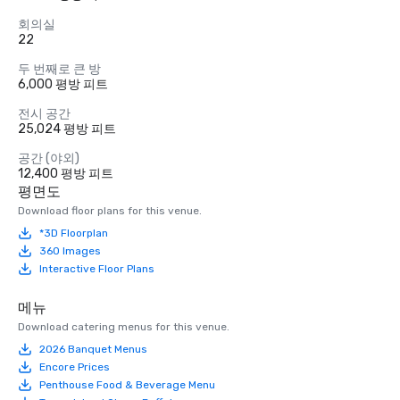
회의실
22
두 번째로 큰 방
6,000 평방 피트
전시 공간
25,024 평방 피트
공간 (야외)
12,400 평방 피트
평면도
Download floor plans for this venue.
*3D Floorplan
360 Images
Interactive Floor Plans
메뉴
Download catering menus for this venue.
2026 Banquet Menus
Encore Prices
Penthouse Food & Beverage Menu