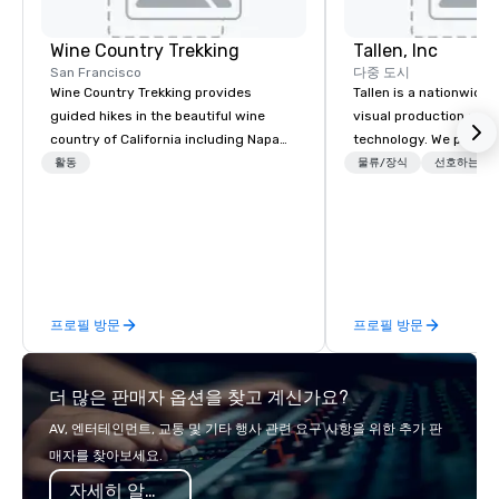
Wine Country Trekking
Tallen, Inc
San Francisco
다중 도시
Wine Country Trekking provides
Tallen is a nationwide 
guided hikes in the beautiful wine
visual production and
country of California including Napa
technology. We provide
and Sonoma Valleys. These
solutions — from crea
활동
물류/장식
선호하는 직
experiences include walking in the
state-of-the-art equi
vineyards, amongst ancient redwood
technical support — fo
trees and oak groves with a curated
meetings, and live even
wine country lunch and visits to iconic
With a dedicated team
wineries for superb wine tasting
to-coast network, we 
experiences. In addition to our guided
consistent, high-quali
프로필 방문
프로필 방문
day hikes we provide luxury self-
while helping clients 
guided inn-to-in walking vacations
costs. Trusted by top 
from the gateway City of San
across all industries, 
더 많은 판매자 옵션을 찾고 계신가요?
Francisco to the California wine
visions to life and en
country with a focus on superb hiking,
event creates lasting 
AV, 엔터테인먼트, 교통 및 기타 행사 관련 요구 사항을 위한 추가 판
lodging, food and wine. We also have
매자를 찾아보세요.
a Monterey Bay Trek.
자세히 알아보기