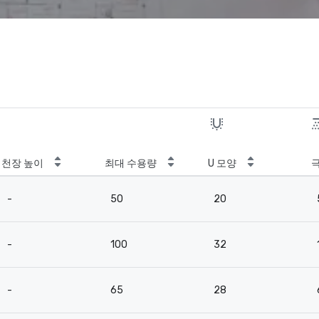
천장 높이
최대 수용량
U 모양
-
50
20
-
100
32
-
65
28