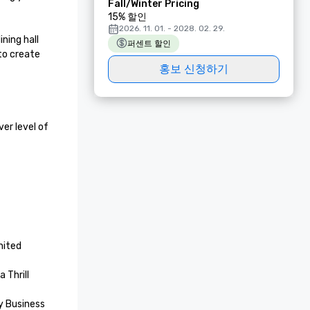
Fall/Winter Pricing
15% 할인
2026. 11. 01. - 2028. 02. 29.
ing hall 
퍼센트 할인
to create 
홍보 신청하기
r level of 
ited 
Thrill 
 Business 