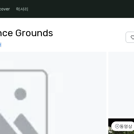
cover
럭셔리
nce Grounds
처
동영상