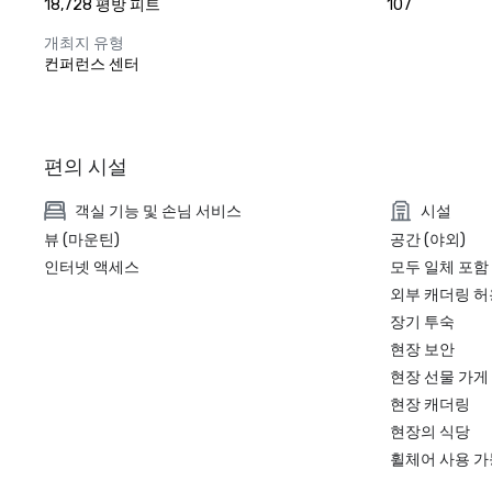
18,728 평방 피트
107
개최지 유형
컨퍼런스 센터
편의 시설
객실 기능 및 손님 서비스
시설
뷰 (마운틴)
공간 (야외)
인터넷 액세스
모두 일체 포함
외부 캐더링 허
장기 투숙
현장 보안
현장 선물 가게
현장 캐더링
현장의 식당
휠체어 사용 가