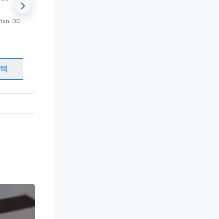
ton
, DC
의 럭셔리 호텔
Washington
, DC
객실
:
237
회의실
:
8
선택
개최지 선택