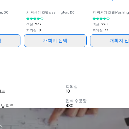
on
, DC
의 럭셔리 호텔
Washington
, DC
의 럭셔리 호텔
Washing
객실
:
237
객실
:
220
회의실
:
8
회의실
:
17
택
개최지 선택
개최지 
회의실
 피트
10
입석 수용량
 평방 피트
480
요.