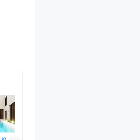
nue
Promote your venue