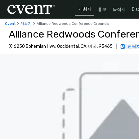
개최지
홍보
목적지
Dis
Cvent
개최지
Alliance Redwoods Conference Grounds
Alliance Redwoods Confere
6250 Bohemian Hwy, Occidental, CA, 미국, 95465
|
연락