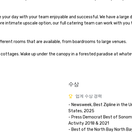
your day with your team enjoyable and successful. We have a large din
ore intimate upscale option, our full catering team can work with you 
fferent rooms that are available, from boardrooms to large venues.

cottages. Wake up under the canopy in a forested paradise at whateve
수상
업계 수상 경력
- Newsweek, Best Zipline in the Un
States, 2025

- Press Democrat Best of Sonoma 
Activity 2018 & 2021 

- Best of the North Bay North Bay