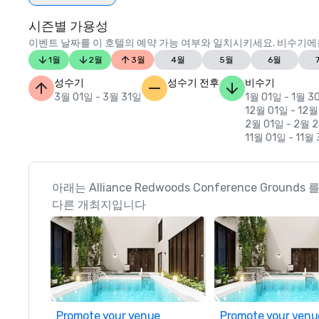
시즌별 가용성
이벤트 날짜를 이 호텔의 예약 가능 여부와 일치시키세요. 비수기에는
1월
2월
3월
4월
5월
6월
성수기
성수기 전후
비수기
3월 01일 - 3월 31일
1월 01일 - 1월 3
12월 01일 - 12월
2월 01일 - 2월 
11월 01일 - 11월
아래는 Alliance Redwoods Conference Ground
다른 개최지입니다
Promote your venue
Promote your venu