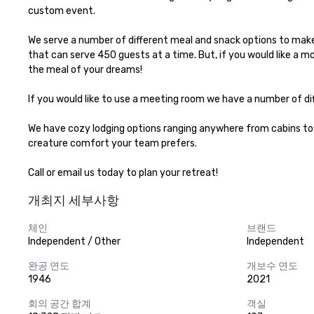
custom event.

We serve a number of different meal and snack options to make 
that can serve 450 guests at a time. But, if you would like a m
the meal of your dreams!

If you would like to use a meeting room we have a number of di
We have cozy lodging options ranging anywhere from cabins to 
creature comfort your team prefers.

Call or email us today to plan your retreat!
개최지 세부사항
체인
브랜드
Independent / Other
Independent
완공 연도
개보수 연도
1946
2021
회의 공간 합계
객실