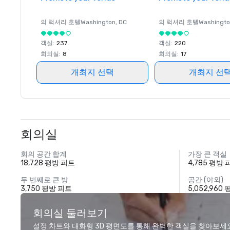
의 럭셔리 호텔
Washington
, DC
의 럭셔리 호텔
Washingt
객실
:
237
객실
:
220
회의실
:
8
회의실
:
17
개최지 선택
개최지 선
회의실
회의 공간 합계
가장 큰 객실
18,728 평방 피트
4,785 평방
두 번째로 큰 방
공간 (야외)
3,750 평방 피트
5,052,960
회의실 둘러보기
설정 차트와 대화형 3D 평면도를 통해 완벽한 객실을 찾아보세