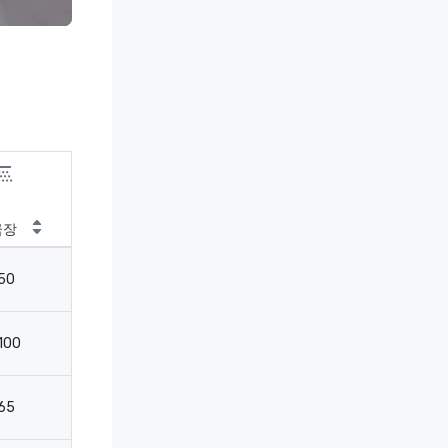
극장
교실
50
27
100
32
65
32