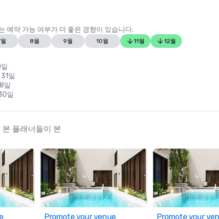
 예약 가능 여부가 더 좋은 경향이 있습니다.
7월
8월
9월
10월
11월
12월
0일
 31일
28일
 30일
s 를 본 플래너들이 본
e
Promote your venue
Promote your ve