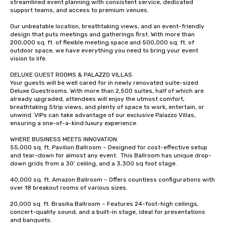
streamlined event planning with consistent service, dedicated 
date any dietary restr
support teams, and access to premium venues.  

allergies for anyone in
Feel Like a VIP at Each
Our unbeatable location, breathtaking views, and an event-friendly 
design that puts meetings and gatherings first. With more than 
Smacking Foodie Tours
200,000 sq. ft. of flexible meeting space and 500,000 sq. ft. of 
group members never 
outdoor space, we have everything you need to bring your event 
about waiting in line to
vision to life.  

restaurant or being sh
DELUXE GUEST ROOMS & PALAZZO VILLAS  

than desirable table. O
Your guests will be well cared for in newly renovated suite-sized 
everyone is treated lik
Deluxe Guestrooms. With more than 2,500 suites, half of which are 
already upgraded, attendees will enjoy the utmost comfort, 
immediate seating upon
breathtaking Strip views, and plenty of space to work, entertain, or 
What’s more, your gro
unwind. VIPs can take advantage of our exclusive Palazzo Villas, 
a special warm welcom
ensuring a one-of-a-kind luxury experience.   

from the restaurant c
WHERE BUSINESS MEETS INNOVATION 

be printed featuring yo
55,000 sq. ft. Pavilion Ballroom – Designed for cost-effective setup 
which can be an added 
and tear-down for almost any event.  This Ballroom has unique drop-
those Instagram mome
down grids from a 30’ ceiling, and a 3,300 sq foot stage.   

For added ease, we ca
40,000 sq. ft. Amazon Ballroom – Offers countless configurations with 
transportation pick-up
over 18 breakout rooms of various sizes.  

as well as an event ph
20,000 sq. ft. Brasilia Ballroom – Features 24-foot-high ceilings, 
for groups that desire 
concert-quality sound, and a built-in stage, ideal for presentations 
experience, we can als
and banquets.