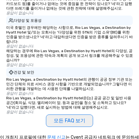
from Day to Night With
카드보드 등)를 줄이거나 없애는 것에 중점을 둔 전략이 있나요? '네'라고 답했
다면 쓰레기를 줄이거나 없애는 것에 관한 전략에 대해 설명해주십시오.
group experience, bookin
응답이 없습니다.
key. Whether you desir
다양성 및 포용성
business hours or earl
미국 호텔인 경우에만 해당하는 사항으로, Rio Las Vegas, a Destination by
after work, we can coo
Hyatt Hotel 및/또는 모회사는 '다양성을 위한 51%의 기업 소유'(BE)를 위한
you to provide options 
인증을 받으셨나요? '네'라고 대답하셨다면 인증을 받은 종류를 알려주시기 바
needs. Go for as Long or as Short as
랍니다:
응답이 없습니다.
You Like Along with fle
해당하는 경우에 Rio Las Vegas, a Destination by Hyatt Hotel의 다양성, 공
scheduling, Lip Smack
정성, 및 포용성에 관한 약속과 계획의 공개 보고서 링크를 제공해주실 수 있겠
습니까?
Tours also provides a 
응답이 없습니다.
durations. Our shortes
건강 및 보안
2.5 hours; our longest 
Rio Las Vegas, a Destination by Hyatt Hotel의 관행이 공공 정부 기관 또는
hours, with optional 
민간 단체의 의료 서비스 권장 사항을 기반으로 개발되었습니까? 그렇다면 이
incentives.
러한 관행을 개발하는 데 사용된 단체를 나열하십시오.
응답이 없습니다.
Rio Las Vegas, a Destination by Hyatt Hotel은(는) 공공 공간 및 일반 사용
공간(회의실, 식당, 엘리베이터 앞, 등과 같은)을 청소 및 소독하고 있나요?
'네'라고 답했다면, 새로 실시하는 방법에 대해 설명해주십시오.
응답이 없습니다.
모든 FAQ 보기
이 개최지 프로필에 대한
문제 신고
는 Cvent 공급자 네트워크 에 문의하세