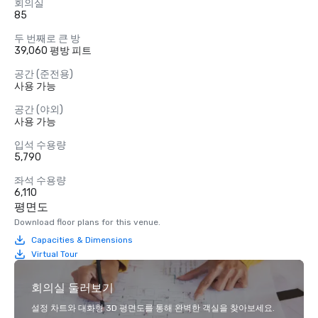
회의실
85
두 번째로 큰 방
39,060 평방 피트
공간 (준전용)
사용 가능
공간 (야외)
사용 가능
입석 수용량
5,790
좌석 수용량
6,110
평면도
Download floor plans for this venue.
Capacities & Dimensions
Virtual Tour
회의실 둘러보기
설정 차트와 대화형 3D 평면도를 통해 완벽한 객실을 찾아보세요.