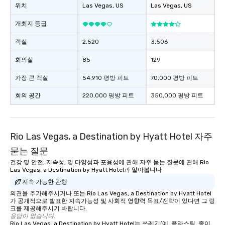
위치
Las Vegas
, US
Las Vegas
, US
entertainment. All tour
knowledgeable, profes
개최지 등급
who leads the group on
offering engaging tidb
객실
2,520
3,506
fascinating stories. S
회의실
85
129
interactive experience
along the way exclusive
가장 큰 객실
54,910 평방 피트
70,000 평방 피트
ensuring there is neve
Different Types of Cuis
회의 공간
220,000 평방 피트
350,000 평방 피트
experiences offer the a
several renowned rest
convenient outing, inc
and your guests might
Rio Las Vegas, a Destination by Hyatt Hotel 자주
discovered otherwise 
묻는 질문
at a typical corporate 
건강 및 안전, 지속성, 및 다양성과 포용성에 관해 자주 묻는 질문에 관해 Rio
a way to try some of t
Las Vegas, a Destination by Hyatt Hotel과 알아봅니다
in the city and dive in
지속 가능한 관행
cuisines and dishes. Al
의견을 추가해주시거나 또는 Rio Las Vegas, a Destination by Hyatt Hotel
selected dishes are cu
가 공개적으로 발표한 지속가능성 및 사회적 영향력 목표/전략이 있다면 그 링
high standards to ensu
크를 제공해주시기 바랍니다.
응답이 없습니다.
delight any palate. Tours Available
Rio Las Vegas, a Destination by Hyatt Hotel는 쓰레기(예, 플라스틱, 종이,