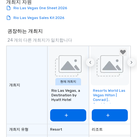
an evening helicopter 
개최지 자원
glittering lights of The S
Rio Las Vegas One Sheet 2026
Memorable Experience f
Rio Las Vegas Sales Kit 2026
Smacking Foodie Tours
to gather and dine tha
권장하는 개최지
experienced, and all ar
remember. Our one-of-
24 개의 다른 개최지가 일치합니다
are special, from the fi
last. It’s an experienc
will reminisce about lo
leave. Location, Location, Location
One of the best reason
convenient and efficie
현재 개최지
experience is designed
개최지
restaurants are within
Rio Las Vegas, a
Resorts World Las
Removed from
Destination by
Vegas Hilton |
favorites
walking distance of ea
Hyatt Hotel
Conrad |
short stroll allows you
Crockfords
members a chance to 
networking opportunit
heading to the next pl
itinerary. You Get a Dinner and a Show
개최지 유형
Resort
리조트
Our tours offer an exqu