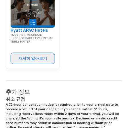
Dining When meeting p
corporate group event
Smacking Foodie Tours,
group is assured a top
experience with three 
Hyatt APAC Hotels
signature dishes at ea
TOGETHER, WE CREATE
Our affordable tours a
UNFORGETTABLE EVENTS THAT
TRULY MATTER.
person with tax and gr
included. The only thi
are drinks. However, 
자세히 알아보기
package upgrade is ava
provides guests a sign
at various stops. Build Your Network
Our exclusive experien
ultimate networking op
a typical sit-down dinn
추가 정보
to engage the person t
취소 규정
right of you. Because 
A 72-hour cancellation notice is required prior to your arrival date to 
place at multiple resta
receive a refund of your deposit. If you cancel within 72 hours, 
including reservations made within 2 days of your arrival, you will be 
walking in between, th
charged the 1st night's room rate and tax. Declined or invalid credit 
countless opportunitie
card numbers may result in cancellation of booking without prior 
with different people 
notice. Personal checks will be accepted for pre-payment of 