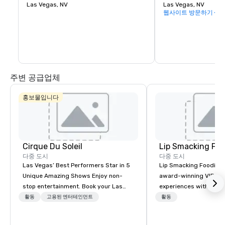
and audio capabilities, which include a 
Las Vegas, NV
other dimensions. Fr
Las Vegas, NV
16K resolution wraparound interior LED 
attractions, events a
웹사이트 방문하기
screen, speakers with beamforming and 
food and drink, chec
wave field synthesis technologies, and 
4D physical effects. The venue's exterior 
also features 580,000 sq ft (54,000 m2) 
of LED displays. Sphere measures 366 
feet (112 m) high and 516 feet (157 m) 
wide. The arena cost $2.3 billion, making 
it the most expensive entertainment 
주변 공급업체
venue built in the Las Vegas Valley.
홍보물입니다
Cirque Du Soleil
Lip Smacking Foo
다중 도시
다중 도시
Las Vegas’ Best Performers Star in 5
Lip Smacking Foodie T
Unique Amazing Shows Enjoy non-
award-winning VIP gro
stop entertainment. Book your Las
experiences with visits
Vegas show tickets.
restaurants throughou
활동
고용된 엔터테인먼트
활동
States. Choose either
activity or evening d