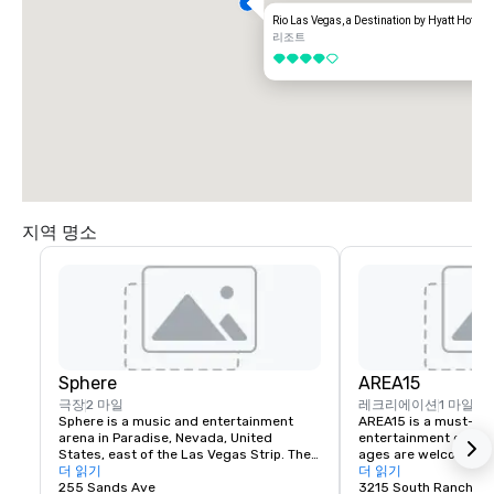
Rio Las Vegas, a Destination by Hyatt Hotel
리조트
5 중 4
지역 명소
Sphere
AREA15
극장
2 마일
레크리에이션
1 마일
Sphere is a music and entertainment 
AREA15 is a must-see
arena in Paradise, Nevada, United 
entertainment district.
States, east of the Las Vegas Strip. The 
ages are welcome to 
venue, which seats 17,600 people, is 
더 읽기
for free. Activate one 
더 읽기
being marketed for its immersive video 
255 Sands Ave
experiences and be tr
3215 South Rancho D