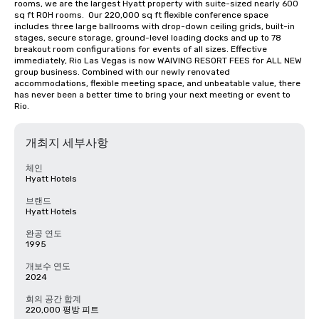
rooms, we are the largest Hyatt property with suite-sized nearly 600 
sq ft ROH rooms.  Our 220,000 sq ft flexible conference space 
includes three large ballrooms with drop-down ceiling grids, built-in 
stages, secure storage, ground-level loading docks and up to 78 
breakout room configurations for events of all sizes. Effective 
immediately, Rio Las Vegas is now WAIVING RESORT FEES for ALL NEW 
group business. Combined with our newly renovated 
accommodations, flexible meeting space, and unbeatable value, there 
has never been a better time to bring your next meeting or event to 
Rio.
개최지 세부사항
체인
Hyatt Hotels
브랜드
Hyatt Hotels
완공 연도
1995
개보수 연도
2024
회의 공간 합계
220,000 평방 피트