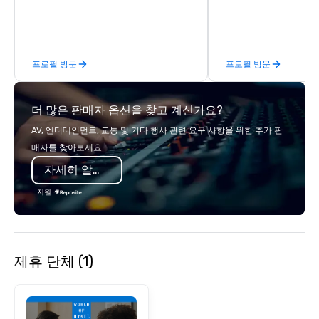
groups are escorted i
the best tables in the 
most-sought-after res
enjoy a parade of sign
프로필 방문
프로필 방문
and craft cocktails at 
with complete VIP serv
experience gives gues
더 많은 판매자 옵션을 찾고 계신가요?
opportunity to sit next 
colleagues at each ven
AV, 엔터테인먼트, 교통 및 기타 행사 관련 요구 사항을 위한 추가 판
mingle, and easily net
매자를 찾아보세요.
is led by a professiona
자세히 알아보기
specializing in escort
with utmost care, who
지원
each experience with 
engaging information 
Lip Smacking Foodie T
entertaining activity 
제휴 단체 (1)
dining experience meld
that are sure to add ne
meeting events, from 
team building. All-Inclusive Group