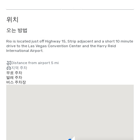
보
기
위치
오는 방법
Rio is located just off Highway 15, Strip adjacent and a short 10 minute 
drive to the Las Vegas Convention Center and the Harry Reid 
International Airport.
Distance from airport 5 mi
지역 주차
무료 주차
발레 주차
버스 주차장