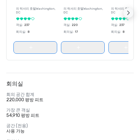
의 럭셔리 호텔
Washington
,
의 럭셔리 호텔
Washington
,
의 럭셔리 호텔
Wash
DC
DC
DC
객실
:
237
객실
:
220
객실
:
237
회의실
:
8
회의실
:
17
회의실
:
8
회의실
회의 공간 합계
220,000 평방 피트
가장 큰 객실
54,910 평방 피트
공간 (전용)
사용 가능