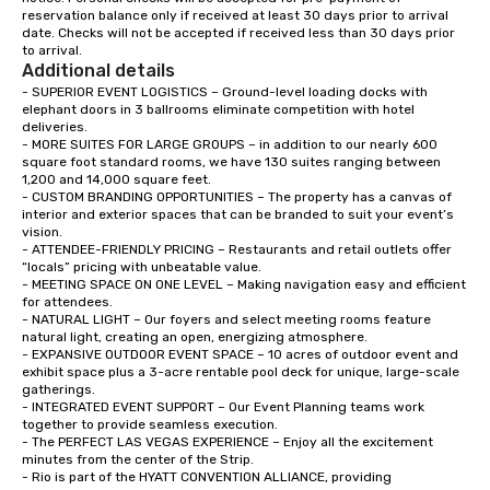
reservation balance only if received at least 30 days prior to arrival 
down at each venue a
date. Checks will not be accepted if received less than 30 days prior 
traverse along the way
to arrival.
experiences not only 
Additional details
ways to network, but a
- SUPERIOR EVENT LOGISTICS – Ground-level loading docks with 
way to do so. Large Groups Welcome
elephant doors in 3 ballrooms eliminate competition with hotel 
deliveries.   

Lip Smacking Foodie To
- MORE SUITES FOR LARGE GROUPS – in addition to our nearly 600 
groups, small or large.
square foot standard rooms, we have 130 suites ranging between 
experiences can acc
1,200 and 14,000 square feet.  

- CUSTOM BRANDING OPPORTUNITIES – The property has a canvas of 
groups from as few as
interior and exterior spaces that can be branded to suit your event’s 
as 500 guests, making
vision.  

choice for any corpora
- ATTENDEE-FRIENDLY PRICING – Restaurants and retail outlets offer 
“locals” pricing with unbeatable value.   

Stress-Free Booking 
- MEETING SPACE ON ONE LEVEL – Making navigation easy and efficient 
a tour is stress-free a
for attendees.  

enjoy the company of 
- NATURAL LIGHT – Our foyers and select meeting rooms feature 
natural light, creating an open, energizing atmosphere.  

more easily. You’ll tak
- EXPANSIVE OUTDOOR EVENT SPACE – 10 acres of outdoor event and 
knowing that everythin
exhibit space plus a 3-acre rentable pool deck for unique, large-scale 
of from the moment the
gatherings.   

booked to the minute i
- INTEGRATED EVENT SUPPORT – Our Event Planning teams work 
together to provide seamless execution.  

Since the menu is alre
- The PERFECT LAS VEGAS EXPERIENCE – Enjoy all the excitement 
have nothing to worry 
minutes from the center of the Strip.  

remember to submit ah
- Rio is part of the HYATT CONVENTION ALLIANCE, providing 