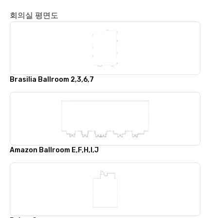
회의실 평면도
Brasilia Ballroom 2,3,6,7
Amazon Ballroom E,F,H,I,J