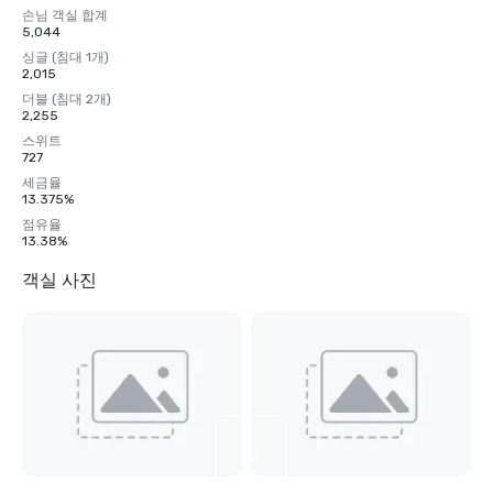
손님 객실 합계
5,044
싱글 (침대 1개)
2,015
더블 (침대 2개)
2,255
스위트
727
세금율
13.375%
점유율
13.38%
객실 사진
8
개
더