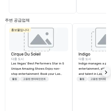
name concerts.
The Park and T-Mobile
something for everyo
energy and excitemen
newest must-see ne
주변 공급업체
홍보물입니다
Cirque Du Soleil
Indigo
다중 도시
다중 도시
Las Vegas’ Best Performers Star in 5
Indigo manages a portfo
Unique Amazing Shows Enjoy non-
entertainment, attract
stop entertainment. Book your Las
and talent in Las Vega
Vegas show tickets.
and Atlantic City. We sp
활동
고용된 엔터테인먼트
활동
고용된 엔터테인먼
business to business r
sales. Our friendly tea
you and your clients d
exceptional experiences
a third party; we work 
Producers to provide b