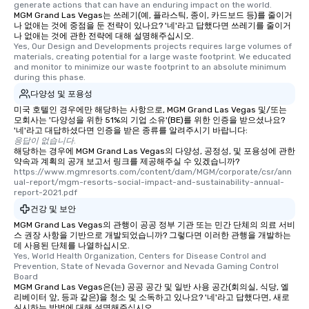
generate actions that can have an enduring impact on the world.
MGM Grand Las Vegas는 쓰레기(예, 플라스틱, 종이, 카드보드 등)를 줄이거
나 없애는 것에 중점을 둔 전략이 있나요? '네'라고 답했다면 쓰레기를 줄이거
나 없애는 것에 관한 전략에 대해 설명해주십시오.
Yes, Our Design and Developments projects requires large volumes of 
materials, creating potential for a large waste footprint. We educated 
and monitor to minimize our waste footprint to an absolute minimum 
during this phase.
다양성 및 포용성
미국 호텔인 경우에만 해당하는 사항으로, MGM Grand Las Vegas 및/또는
모회사는 '다양성을 위한 51%의 기업 소유'(BE)를 위한 인증을 받으셨나요?
'네'라고 대답하셨다면 인증을 받은 종류를 알려주시기 바랍니다:
응답이 없습니다.
해당하는 경우에 MGM Grand Las Vegas의 다양성, 공정성, 및 포용성에 관한
약속과 계획의 공개 보고서 링크를 제공해주실 수 있겠습니까?
https://www.mgmresorts.com/content/dam/MGM/corporate/csr/ann
ual-report/mgm-resorts-social-impact-and-sustainability-annual-
report-2021.pdf
건강 및 보안
MGM Grand Las Vegas의 관행이 공공 정부 기관 또는 민간 단체의 의료 서비
스 권장 사항을 기반으로 개발되었습니까? 그렇다면 이러한 관행을 개발하는
데 사용된 단체를 나열하십시오.
Yes, World Health Organization, Centers for Disease Control and 
Prevention, State of Nevada Governor and Nevada Gaming Control 
Board
MGM Grand Las Vegas은(는) 공공 공간 및 일반 사용 공간(회의실, 식당, 엘
리베이터 앞, 등과 같은)을 청소 및 소독하고 있나요? '네'라고 답했다면, 새로
실시하는 방법에 대해 설명해주십시오.