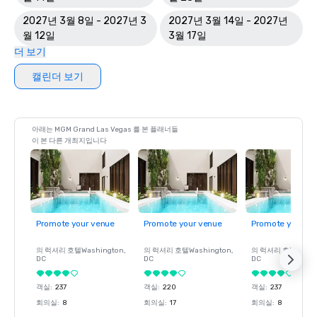
2027년 3월 8일 - 2027년 3
2027년 3월 14일 - 2027년
월 12일
3월 17일
더 보기
캘린더 보기
아래는 MGM Grand Las Vegas 를 본 플래너들
이 본 다른 개최지입니다
Promote your venue
Promote your venue
Promote your ve
의 럭셔리 호텔
Washington
,
의 럭셔리 호텔
Washington
,
의 럭셔리 호텔
Wash
DC
DC
DC
객실
:
237
객실
:
220
객실
:
237
회의실
:
8
회의실
:
17
회의실
:
8