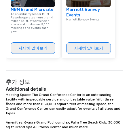
MGM Brand Microsite
Marriott Bonvoy
As an industry leader, MGM
Events
Resorts operates more than 4
Marriott Bonvoy Events
million sq. ft. of convention
space and hosts over 5,000
meetings and events each
year.
자세히 알아보기
자세히 알아보기
추가 정보
Additional details
Meeting Space: The Grand Conference Center is an outstanding 
facility with impeccable service and unbeatable value. With three 
floors and more than 850,000 square feet of meeting space, the 
Grand Conference Center can easily adapt for events of all sizes and 
types. 

Amenities: 6-acre Grand Pool complex, Palm Tree Beach Club, 30,000 
sq ft Grand Spa & Fitness Center and much more.
