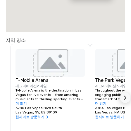
지역 명소
T-Mobile Arena
The Park Vegas
레크리에이션
2 마일
레크리에이션
3 마일
T-Mobile Arena is the destination in Las 
Throughout the world,
Vegas for live events – from amazing 
engaging public spac
music acts to thrilling sporting events – 
trademark of the fines
it set a new standard for what 
더 읽기
Vegas is no exceptio
더 읽기
entertainment means in the city that 
3780 Las Vegas Blvd South
re-imagined the tradi
3784 Las Vegas Blvd
does it best. The 20,000-seat T-Mobile 
Las Vegas, NV, US 89109
experience by creati
Las Vegas, NV, US 8
Arena hosts exciting, world-class events 
destination located j
웹사이트 방문하기
웹사이트 방문하기
with something for everyone – from UFC, 
Las Vegas Strip. Whet
boxing, hockey, basketball and bull riding 
for a spot to gather w
to high-profile awards shows and top-
grab a quick bite befo