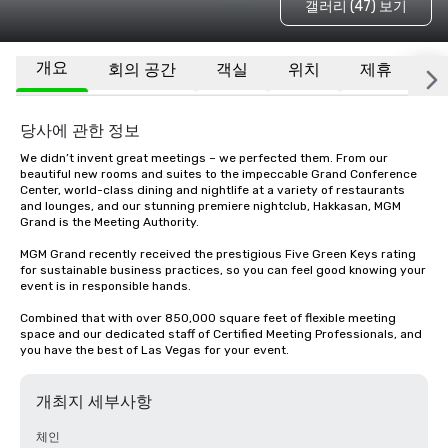
갤러리 (47) 보기
개요
회의 공간
객실
위치
제휴
기
당사에 관한 정보
We didn’t invent great meetings – we perfected them. From our 
beautiful new rooms and suites to the impeccable Grand Conference 
Center, world-class dining and nightlife at a variety of restaurants 
and lounges, and our stunning premiere nightclub, Hakkasan, MGM 
Grand is the Meeting Authority. 

MGM Grand recently received the prestigious Five Green Keys rating 
for sustainable business practices, so you can feel good knowing your 
event is in responsible hands. 

Combined that with over 850,000 square feet of flexible meeting 
space and our dedicated staff of Certified Meeting Professionals, and 
you have the best of Las Vegas for your event.
개최지 세부사항
체인