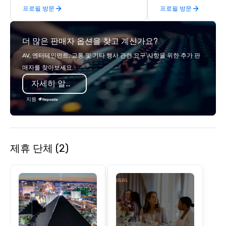
프로필 방문
프로필 방문
direct line of communi
unparalleled customer
더 많은 판매자 옵션을 찾고 계신가요?
AV, 엔터테인먼트, 교통 및 기타 행사 관련 요구 사항을 위한 추가 판
매자를 찾아보세요.
자세히 알아보기
지원
제휴 단체 (2)