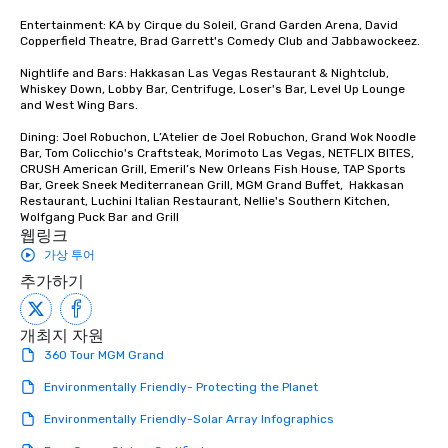
Entertainment: KA by Cirque du Soleil, Grand Garden Arena, David 
Copperfield Theatre, Brad Garrett's Comedy Club and Jabbawockeez. 

Nightlife and Bars: Hakkasan Las Vegas Restaurant & Nightclub, 
Whiskey Down, Lobby Bar, Centrifuge, Loser's Bar, Level Up Lounge 
and West Wing Bars.

Dining: Joel Robuchon, L’Atelier de Joel Robuchon, Grand Wok Noodle 
Bar, Tom Colicchio's Craftsteak, Morimoto Las Vegas, NETFLIX BITES, 
CRUSH American Grill, Emeril’s New Orleans Fish House, TAP Sports 
Bar, Greek Sneek Mediterranean Grill, MGM Grand Buffet,  Hakkasan 
Restaurant, Luchini Italian Restaurant, Nellie's Southern Kitchen, 
Wolfgang Puck Bar and Grill
웹링크
가상 투어
추가하기
개최지 자원
360 Tour MGM Grand
Environmentally Friendly- Protecting the Planet
Environmentally Friendly-Solar Array Infographics