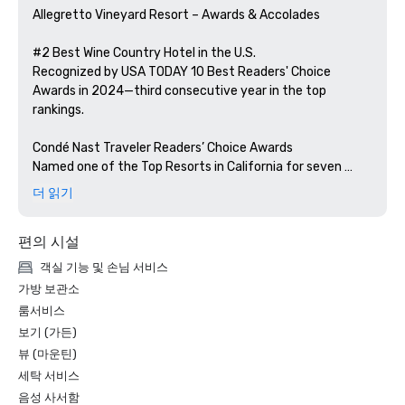
Allegretto Vineyard Resort – Awards & Accolades

#2 Best Wine Country Hotel in the U.S.

Recognized by USA TODAY 10 Best Readers' Choice 
Awards in 2024—third consecutive year in the top 
rankings.

Condé Nast Traveler Readers’ Choice Awards

Named one of the Top Resorts in California for seven 
consecutive years, including #11 in Northern California in 
더 읽기
2023.

편의 시설
AAA Four Diamond Rating

Awarded for consistent excellence in service, hospitality, 
객실 기능 및 손님 서비스
and accommodations.

가방 보관소
룸서비스
Best Hotel in Paso Robles

보기 (가든)
Voted by the community in the 2024 Best of SLO County 
뷰 (마운틴)
Awards.
세탁 서비스
음성 사서함