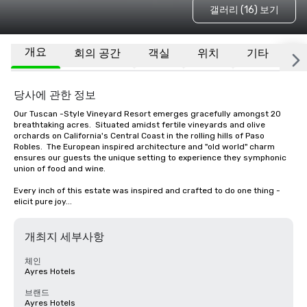
갤러리 (16) 보기
개요
회의 공간
객실
위치
기타
자
당사에 관한 정보
Our Tuscan -Style Vineyard Resort emerges gracefully amongst 20 
breathtaking acres.  Situated amidst fertile vineyards and olive 
orchards on California's Central Coast in the rolling hills of Paso 
Robles.  The European inspired architecture and "old world" charm 
ensures our guests the unique setting to experience they symphonic 
union of food and wine.

Every inch of this estate was inspired and crafted to do one thing - 
elicit pure joy...
개최지 세부사항
체인
Ayres Hotels
브랜드
Ayres Hotels