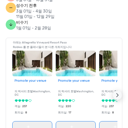
성수기 전후
3월 01일 - 4월 30일
11월 01일 - 12월 29일
비수기
1월 01일 - 2월 28일
아래는 Allegretto Vineyard Resort Paso
Robles 를 본 플래너들이 본 다른 개최지입니다
Promote your venue
Promote your venue
Promote your ve
의 럭셔리 호텔
Washington
,
의 럭셔리 호텔
Washington
,
의 럭셔리 호텔
Wash
DC
DC
DC
객실
:
237
객실
:
220
객실
:
237
회의실
:
8
회의실
:
17
회의실
:
8