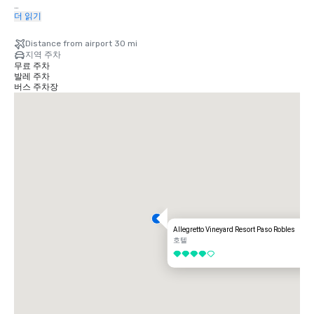
From San Jose International Airport 2 h 17 min

더 읽기
Take Airport Parkway to US-101 South. Follow US-101 South to CA-46 
East in Paso Robles. Take CA-46 exit Eastbound.

Distance from airport 30 mi
Take a left onto Buena Vista Drive.

지역 주차
무료 주차
From Los Angeles International Airport 3 h 32 min

발레 주차
Get on I-405 North from Sky Way, South Sepulveda Blvd, and Howard 
버스 주차장
Hughes Parkway.

Take US-101 North.

Follow US-101 North to CA-46 East in Paso Robles. Take CA-46 exit 
Eastbound.

Take a left onto Buena Vista Drive.

From San Luis Obispo County Regional Airport 36 min

Take US-101 North from CA-227 North.

Follow US-101 North to CA-46 East in Paso Robles. Take the CA-46 exit 
Eastbound.

Take a left onto Buena Vista Drive.

From Paso Robles Municipal Airport 7 min

Turn left onto Airport Road.

Allegretto Vineyard Resort Paso Robles
Turn right onto CA-46 West.

호텔
Take a left onto Buena Vista Drive.

5 중 4
From Santa Barbara Airport 1 h 57 min

Get on US-101 North in Goleta from South Fairview Avenue, Hollister 
Avenue, and South Los Carneros Road

Follow US-101 North to CA-46 East in Paso Robles. Take the CA-46 exit 
Eastbound.
