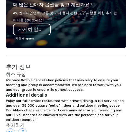
더 많은 판매자 옵션을 찾고 계신가요?
AV, 엔터테인먼트, 교통 및 기타 행사 관련 요구 사항을 위한 추가 판
매자를 찾아보세요.
자세히 알아보기
지원
추가 정보
취소 규정
We have flexible cancellation policies that may vary to ensure your 
meeting and group is accommodated. We are here to work with you 
and your group to ensure its utmost success.
Additional details
Enjoy our full service restaurant with private dining, a full service spa, 
and over 35,000 square feet of indoor and outdoor meeting space. 
Our Abbey chapel is the perfect ceremony site for your wedding and 
our Olive Orchards or Vineyard View are the perfect place for your 
outdoor reception.
추가하기