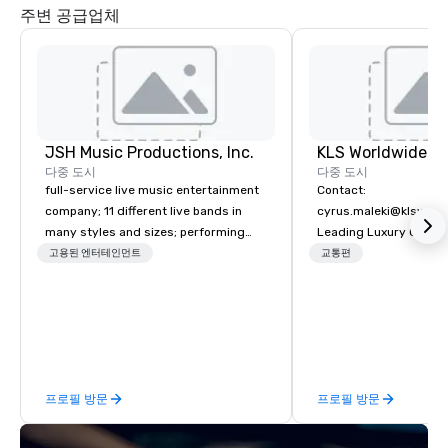
주변 공급업체
JSH Music Productions, Inc.
다중 도시
다중 도시
full-service live music entertainment
Contact:
company; 11 different live bands in
cyrus.maleki@klsworl
many styles and sizes; performing
Leading Luxury Groun
since 2007
Transportation compa
고용된 엔터테인먼트
교통편
프로필 방문
프로필 방문