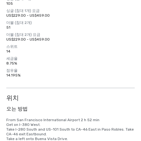
105
싱글 (침대 1개) 요금
US$229.00 - US$459.00
더블 (침대 2개)
51
더블 (침대 2개) 요금
US$229.00 - US$459.00
스위트
14
세금율
8.75%
점유율
14.195%
위치
오는 방법
From San Francisco International Airport 2 h 52 min

Get on I-380 West.

Take I-280 South and US-101 South to CA-46 East in Paso Robles. Take 
CA-46 exit Eastbound.

Take a left onto Buena Vista Drive.
