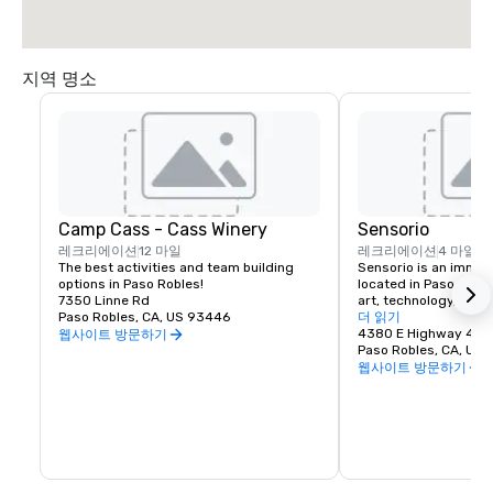
Take a left onto Buena Vista Drive.
지역 명소
Camp Cass - Cass Winery
Sensorio
레크리에이션
12 마일
레크리에이션
4 마일
The best activities and team building 
Sensorio is an immers
options in Paso Robles!
located in Paso Robles
7350 Linne Rd
art, technology, and 
Paso Robles, CA, US 93446
create a captivating 
더 읽기
Spanning over 15 acres 
4380 E Highway 46
웹사이트 방문하기
Sensorio features a s
Paso Robles, CA, US
scale, solar-powered l
웹사이트 방문하기
designed to engage t
inspire wonder.