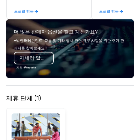
craft beer or a seasoned pro, we
프로필 방문
프로필 방문
create amazing experiences for all.
더 많은 판매자 옵션을 찾고 계신가요?
AV, 엔터테인먼트, 교통 및 기타 행사 관련 요구 사항을 위한 추가 판
매자를 찾아보세요.
자세히 알아보기
지원
제휴 단체 (1)