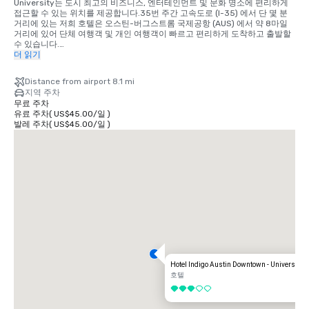
University는 도시 최고의 비즈니스, 엔터테인먼트 및 문화 명소에 편리하게 
접근할 수 있는 위치를 제공합니다.35번 주간 고속도로 (I-35) 에서 단 몇 분 
거리에 있는 저희 호텔은 오스틴-버그스트롬 국제공항 (AUS) 에서 약 8마일 
거리에 있어 단체 여행객 및 개인 여행객이 빠르고 편리하게 도착하고 출발할 
수 있습니다.

더 읽기
중심부에 위치한 저희 호텔은 투숙객들이 워털루 공원, 무디 원형 극장, 무디 
센터, 오스틴에 있는 텍사스 대학교, 텍사스 주 의사당, 식스 스트리트 엔터테
Distance from airport 8.1 mi
인먼트 지구, 레드 리버 문화 지구까지 도보로 이동할 수 있는 거리에 있습니
지역 주차
다.오스틴 컨벤션 센터와 레이니 스트리트 역사 지구도 차로 조금만 이동하거
무료 주차
나 공유 차량으로 갈 수 있는 거리에 있습니다.

유료 주차
(
US$45.00
/
일
)
발레 주차
(
US$45.00
/
일
)
Hotel Indigo는 실내 통로를 통해 홀리데이 인 익스프레스 & 스위트 오스틴 다
운타운과 원활하게 연결되어 있어 305개의 객실과 컨퍼런스, 이벤트 및 단체 
여행을 위한 확장된 회의 공간을 갖춘 하나의 편리한 캠퍼스입니다.

비행기, 자동차, 공유 차량 등 어떤 수단을 이용하든 고객은 오스틴의 주요 고
속도로, 기업 사무실, 대학교, 엔터테인먼트 장소, 도시의 유명한 라이브 음악, 
식사 및 밤문화를 쉽게 이용할 수 있습니다.

주소:

호텔 인디고 오스틴 다운타운 — 유니버시티

810 레드 리버 스트리트

텍사스 주 오스틴 78701

오스틴-버그스트롬 국제공항 (AUS) 까지의 거리: 약 8마일 (15~20분, 교통이 
Hotel Indigo Austin Downtown - University
허용되는 경우)
호텔
5 중 3