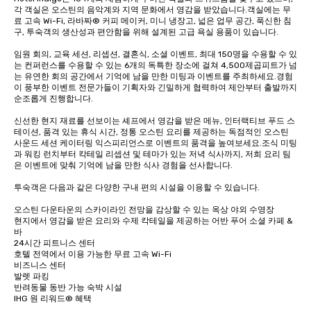
각 객실은 오스틴의 음악계와 지역 문화에서 영감을 받았습니다.객실에는 무
료 고속 Wi-Fi, 라바짜® 커피 메이커, 미니 냉장고, 넓은 업무 공간, 푹신한 침
구, 투숙객의 생산성과 편안함을 위해 설계된 고급 욕실 용품이 있습니다.

임원 회의, 교육 세션, 리셉션, 결혼식, 소셜 이벤트, 최대 150명을 수용할 수 있
는 컨퍼런스를 수용할 수 있는 6개의 독특한 장소에 걸쳐 4,500제곱피트가 넘
는 유연한 회의 공간에서 기억에 남을 만한 미팅과 이벤트를 주최하세요.경험
이 풍부한 이벤트 전문가들이 기획자와 긴밀하게 협력하여 제안부터 출발까지 
순조롭게 진행합니다.

신선한 현지 재료를 선보이는 셰프에서 영감을 받은 메뉴, 인터랙티브 푸드 스
테이션, 품격 있는 휴식 시간, 정통 오스틴 요리를 제공하는 독점적인 오스틴 
사운드 세션 케이터링 익스피리언스로 이벤트의 품격을 높여보세요.조식 미팅
과 워킹 런치부터 칵테일 리셉션 및 테마가 있는 저녁 식사까지, 저희 요리 팀
은 이벤트에 맞춰 기억에 남을 만한 식사 경험을 선사합니다.

투숙객은 다음과 같은 다양한 구내 편의 시설을 이용할 수 있습니다.

오스틴 다운타운의 스카이라인 전망을 감상할 수 있는 옥상 야외 수영장

현지에서 영감을 받은 요리와 수제 칵테일을 제공하는 어반 푸어 소셜 카페 & 
바

24시간 피트니스 센터

호텔 전역에서 이용 가능한 무료 고속 Wi-Fi

비즈니스 센터

발렛 파킹

반려동물 동반 가능 숙박 시설

IHG 원 리워드® 혜택
