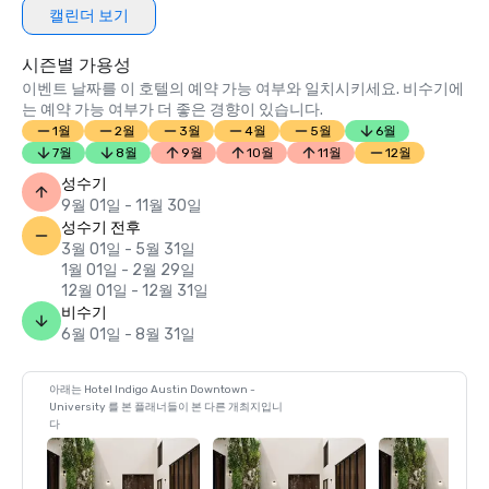
도가 결합되어 기획자는 참석자들이 특별한 숙박을 즐길 것이
캘린더 보기
시즌별 가용성
이벤트 날짜를 이 호텔의 예약 가능 여부와 일치시키세요. 비수기에
는 예약 가능 여부가 더 좋은 경향이 있습니다.
1월
2월
3월
4월
5월
6월
7월
8월
9월
10월
11월
12월
성수기
9월 01일 - 11월 30일
성수기 전후
3월 01일 - 5월 31일
1월 01일 - 2월 29일
12월 01일 - 12월 31일
비수기
6월 01일 - 8월 31일
아래는 Hotel Indigo Austin Downtown -
University 를 본 플래너들이 본 다른 개최지입니
다