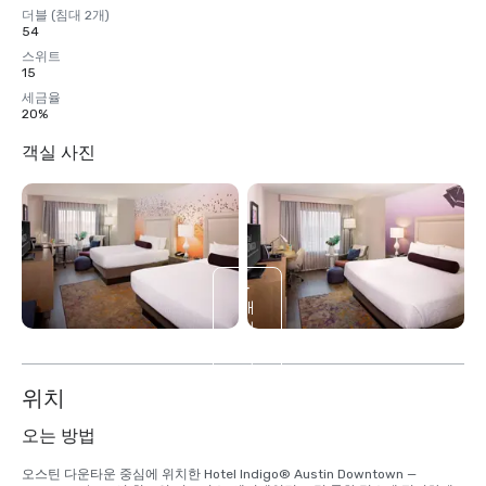
더블 (침대 2개)
54
스위트
15
세금율
20%
객실 사진
4
개
더
보
기
위치
오는 방법
오스틴 다운타운 중심에 위치한 Hotel Indigo® Austin Downtown — 