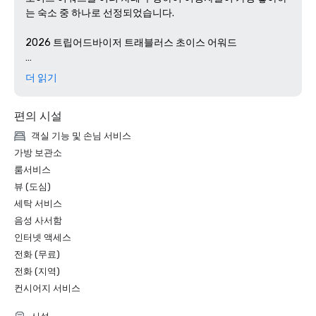
는 숙소 중 하나로 선정되었습니다.

2026 트립어드바이저 트래블러스 초이스 어워드

지난 한 해 동안 지속적으로 뛰어난 여행자 리뷰 및 평점을 받
더 읽기
은 숙소에 수여됩니다.트래블러스 초이스 어워드는 탁월한 서
비스, 수준 높은 숙박 시설, 기억에 남는 고객 경험을 제공하는 
편의 시설
호텔을 선정하여 Hotel Indigo Austin Downtown — 
University를 트립어드바이저가 선정한 전 세계 최고 등급 호
객실 기능 및 손님 서비스
텔 중 하나로 선정했습니다.출장, 회의, 레저 등 어떤 목적으로 
가방 보관소
방문하든 고객들은 오스틴의 진정한 환대에 대한 우리의 약속
룸서비스
을 계속해서 인정하고 있습니다.

뷰 (도심)
세탁 서비스
2025 트립어드바이저 트래블러스 초이스 어워드

음성 사서함
트래블러스 초이스 어워드를 2년 연속 수상한 것은 뛰어난 고
인터넷 액세스
객 만족도, 맞춤형 서비스, 오스틴 다운타운의 문화와 에너지
전화 (무료)
에서 영감을 받은 부티크 호텔 경험을 제공하기 위한 우리의 
전화 (지역)
지속적인 헌신을 반영합니다.미팅 기획자와 참석자 모두 친절
컨시어지 서비스
한 직원, 유연한 이벤트 공간, 레드 리버 문화 지구 (Red River 
Cultural District) 중심부의 주요 입지 혜택을 누릴 수 있습니