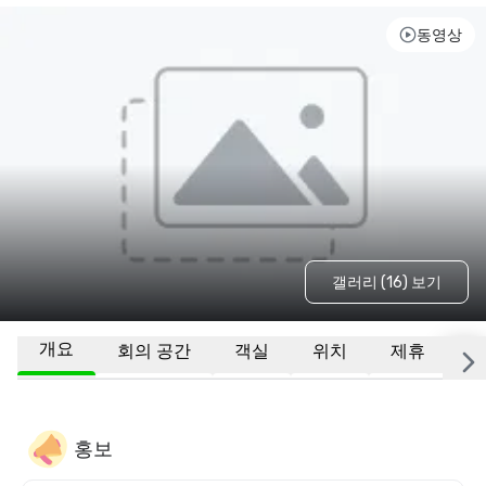
동영상
갤러리 (16) 보기
개요
회의 공간
객실
위치
제휴
기
홍보