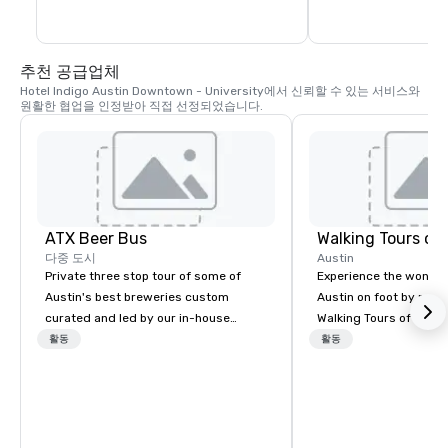
추천 공급업체
Hotel Indigo Austin Downtown - University에서 신뢰할 수 있는 서비스와 
원활한 협업을 인정받아 직접 선정되었습니다.
ATX Beer Bus
Walking Tours of
다중 도시
Austin
Private three stop tour of some of
Experience the wonde
Austin's best breweries custom
Austin on foot by morni
curated and led by our in-house
Walking Tours of Austin
Certified Cicerone (beer sommelier).
guides are more than j
활동
활동
Get an in depth and personal look into
they are expert storyt
our local beer scene while tasting a
personable, approachab
wide variety of beer styles with plenty
just plain fun! Reserve your spot
of samples. Our tours are educational
today for our Morning W
and fun! So whether you are new to
adventurous, our Ghos