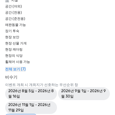
시설
다.

공간 (야외)
공간 (전용)
2024 트립어드바이저 트래블러스 초이스 어워드

공간 (준전용)
이러한 표창은 일관되게 탁월한 환대를 제공하겠다는 당사의 
애완동물 가능
노력을 강조하고 오스틴 다운타운에서 가장 선호하는 부티크 
장기 투숙
호텔 중 하나로서의 명성을 더욱 공고히 합니다.세심하게 설계
현장 보안
된 객실과 현지에서 영감을 받은 식사부터 창의적인 회의 경험 
현장 선물 가게
및 맞춤형 서비스에 이르기까지 고객 여정의 모든 측면은 기대
현장 캐더링
를 뛰어넘는 데 초점을 맞추고 있습니다.

현장의 식당
휠체어 사용 가능
업계 평점

전체 보기 (7)
AAA 등급

비수기
호텔 인디고 오스틴 다운타운 — 유니버시티는 북미에서 가장 
이벤트 개최 시 개최지가 선호하는 우선순위 창
존경받는 여행사 중 하나인 AAA로부터 인정을 받았습니
2026년 8월 5일 - 2026년 8
2026년 9월 1일 - 2026년 9
다.AAA 등급을 통해 여행자와 회의 기획자는 호텔이 품질, 청
월 16일
월 30일
결, 서비스 및 전반적인 고객 경험에 대해 확립된 기준을 충족
2026년 11월 1일 - 2026년
한다는 확신을 가질 수 있습니다.부티크 분위기, 연결된 이중 
11월 29일
호텔 캠퍼스, 유연한 회의 공간, 수상 경력에 빛나는 고객 만족