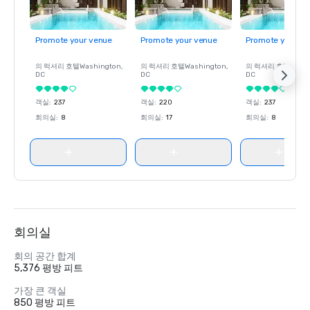
Promote your venue
Promote your venue
Promote your ve
의 럭셔리 호텔
Washington
,
의 럭셔리 호텔
Washington
,
의 럭셔리 호텔
Wash
DC
DC
DC
객실
:
237
객실
:
220
객실
:
237
회의실
:
8
회의실
:
17
회의실
:
8
회의실
회의 공간 합계
5,376 평방 피트
가장 큰 객실
850 평방 피트