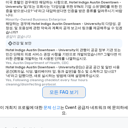
미국 호텔인 경우에만 해당하는 사항으로, Hotel Indigo Austin Downtown -
University 및/또는 모회사는 '다양성을 위한 51%의 기업 소유'(BE)를 위한 인
증을 받으셨나요? '네'라고 대답하셨다면 인증을 받은 종류를 알려주시기 바랍
니다:
Minority-Owned Business Enterprise
해당하는 경우에 Hotel Indigo Austin Downtown - University의 다양성, 공
정성, 및 포용성에 관한 약속과 계획의 공개 보고서 링크를 제공해주실 수 있겠
습니까?
응답이 없습니다.
건강 및 보안
Hotel Indigo Austin Downtown - University의 관행이 공공 정부 기관 또는
민간 단체의 의료 서비스 권장 사항을 기반으로 개발되었습니까? 그렇다면 이
러한 관행을 개발하는 데 사용된 단체를 나열하십시오.
Yes, Austin Department of Health, CDC.
Hotel Indigo Austin Downtown - University은(는) 공공 공간 및 일반 사용
공간(회의실, 식당, 엘리베이터 앞, 등과 같은)을 청소 및 소독하고 있나요?
'네'라고 답했다면, 새로 실시하는 방법에 대해 설명해주십시오.
Yes, Following cleaning checklist every four hours 
cleaning/disinfecting protocol.
모든 FAQ 보기
이 개최지 프로필에 대한
문제 신고
는 Cvent 공급자 네트워크 에 문의하세
요.