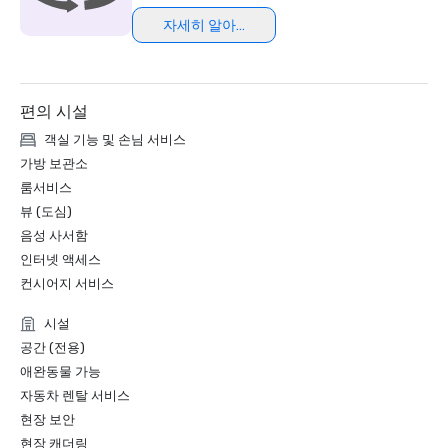
자세히 알아보기
Northstar Meetings Group Stella Award Finalist, 2023
편의 시설
객실 기능 및 손님 서비스
가방 보관소
룸서비스
뷰 (도심)
음성 사서함
인터넷 액세스
컨시어지 서비스
시설
공간 (전용)
애완동물 가능
자동차 렌탈 서비스
현장 보안
현장 캐더링