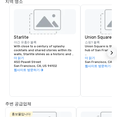
지역 명소
Starlite
Union Square
야간 유흥
0 블록
쇼핑
1 블록
With close to a century of splashy 
Union Square is the re
cocktails and shared stories within its 
hub of San Francisco. 
walls, Starlite shines as a historic and 
revered San Francisco establishment. 
더 읽기
It boasts the city’s la
더 읽기
Located on the top floor of Beacon 
450 Powell Street
luxury, department a
San Francisco, CA, U
Grand.
San Francisco, CA, US 94102
shopping, making it o
웹사이트 방문하기
tourist attractions in
웹사이트 방문하기
States. A spectacular 
art galleries, salons,
contribute to the are
24-hour character.
주변 공급업체
홍보물입니다