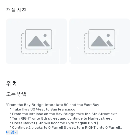
객실 사진
9
개
더
보
기
위치
오는 방법
"From the Bay Bridge, Interstate 80 and the East Bay

    *  Take Hwy 80 West to San Francisco

    * From the left lane on the Bay Bridge take the 5th Street exit

    * Turn RIGHT onto 5th street and continue to Market street

    * Cross Market (5th will become Cyril Magnin Blvd.)

    * Continue 2 blocks to O'Farrell Street, turn RIGHT onto O'Farrell

    * Turn LEFT onto Powell

더 읽기