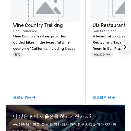
Wine Country Trekking
Ula Restaurant
San Francisco
San Francisco
Wine Country Trekking provides
A beautiful European 
guided hikes in the beautiful wine
Restaurant, Tapas Bar,
country of California including Napa
Room in San Francisco. ​From t
and Sonoma Valleys. These
활동
레스토랑/바
experiences include walking in the
vineyards, amongst ancient redwood
trees and oak groves with a curated
wine country lunch and visits to iconic
wineries for superb wine tasting
experiences. In addition to our guided
프로필 방문
프로필 방문
day hikes we provide luxury self-
guided inn-to-in walking vacations
from the gateway City of San
더 많은 판매자 옵션을 찾고 계신가요?
Francisco to the California wine
country with a focus on superb hiking,
AV, 엔터테인먼트, 교통 및 기타 행사 관련 요구 사항을 위한 추가 판
lodging, food and wine. We also have