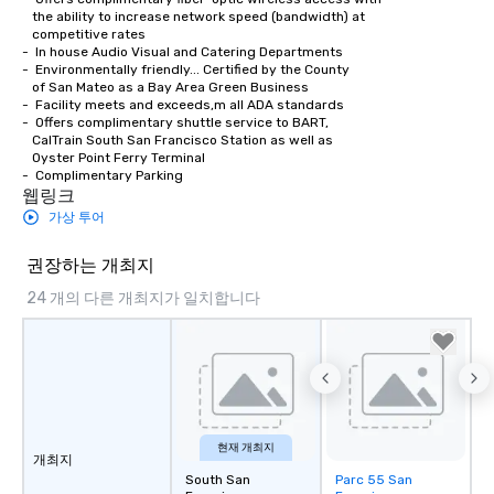
   the ability to increase network speed (bandwidth) at 

   competitive rates

-  In house Audio Visual and Catering Departments 

-  Environmentally friendly... Certified by the County

   of San Mateo as a Bay Area Green Business

-  Facility meets and exceeds,m all ADA standards

-  Offers complimentary shuttle service to BART,

   CalTrain South San Francisco Station as well as

   Oyster Point Ferry Terminal

-  Complimentary Parking
웹링크
가상 투어
권장하는 개최지
24 개의 다른 개최지가 일치합니다
현재 개최지
개최지
South San
Parc 55 San
Removed from