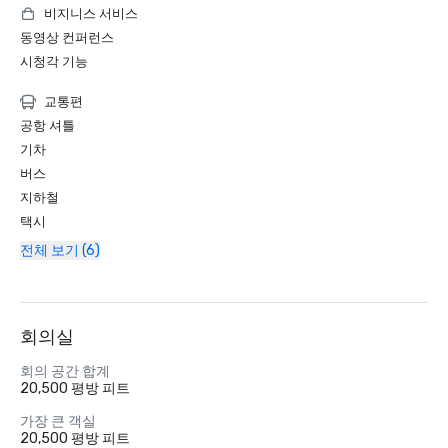
비지니스 서비스
동영상 컨퍼런스
시청각 기능
교통편
공항 셔틀
기차
버스
지하철
택시
전체 보기 (6)
회의실
회의 공간 합계
20,500 평방 피트
가장 큰 객실
20,500 평방 피트