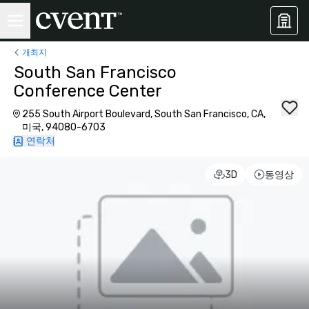
개최지
South San Francisco
Conference Center
255 South Airport Boulevard, South San Francisco, CA,
미국, 94080-6703
연락처
3D
동영상