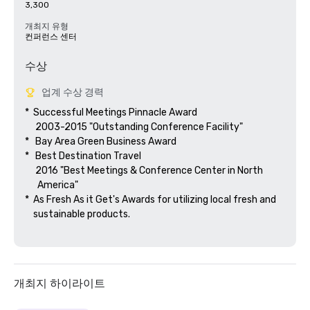
3,300
개최지 유형
컨퍼런스 센터
수상
업계 수상 경력
*  Successful Meetings Pinnacle Award

     2003-2015 "Outstanding Conference Facility"

*   Bay Area Green Business Award

*   Best Destination Travel

     2016 "Best Meetings & Conference Center in North

      America"  

*  As Fresh As it Get's Awards for utilizing local fresh and 

    sustainable products.

개최지 하이라이트