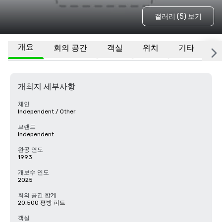
갤러리 (5) 보기
개요
회의 공간
객실
위치
기타
자
개최지 세부사항
체인
Independent / Other
브랜드
Independent
완공 연도
1993
개보수 연도
2025
회의 공간 합계
20,500 평방 피트
객실