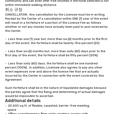
community and can even offer free shuttles if the hotel selected is not 
within immediate walking distance.  
취소 규정
CANCELLATION:  Any cancellation by the Licensee must be in writing.  
Receipt by the Center of a cancellation within ONE (1) year of the event 
will result in a forfeiture of a portion of the License Fee as follows 
whether or not any monies have actually been paid to and received by 
the Center:

-	Less than one (1) year but, more than six (6) months prior to the first 
day of the event, the forfeiture shall be twenty-five percent (25).

-	Less than six (6) months but, more than sixty (60) days prior to the 
first day of the event, the forfeiture shall be fifty percent (50%).

-	Less than sixty (60) days, the forfeiture shall be one hundred 
percent (100%).  In addition, Licensee also agrees to pay any other 
event expenses over and above the license fee that are actually 
incurred by the Center in connection with the event covered by this 
Agreement.

Such forfeiture shall be in the nature of liquidated damages because 
the parties agree that the fixing and determining of actual damages 
would be impossible to ascertain.
Additional details
-  20,500 sq.ft. of flexible, carpeted, barrier-free meeting

   space

-  Offers complimentary fiber-optic wireless access with 
