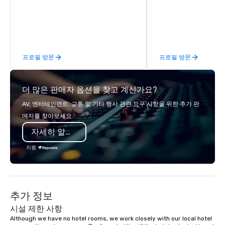
technical support — fo
meetings, and live even
With a dedicated team
to-coast network, we 
consistent, high-quali
프로필 방문
프로필 방문
while helping clients 
costs. Trusted by top 
across all industries, 
더 많은 판매자 옵션을 찾고 계신가요?
visions to life and en
event creates lasting 
AV, 엔터테인먼트, 교통 및 기타 행사 관련 요구 사항을 위한 추가 판
매자를 찾아보세요.
자세히 알아보기
지원
추가 정보
시설 제한 사항
Although we have no hotel rooms, we work closely with our local hotel 