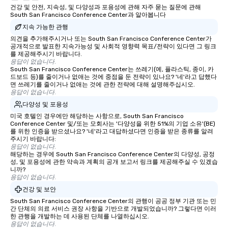
건강 및 안전, 지속성, 및 다양성과 포용성에 관해 자주 묻는 질문에 관해
South San Francisco Conference Center과 알아봅니다
지속 가능한 관행
의견을 추가해주시거나 또는 South San Francisco Conference Center가
공개적으로 발표한 지속가능성 및 사회적 영향력 목표/전략이 있다면 그 링크
를 제공해주시기 바랍니다.
응답이 없습니다.
South San Francisco Conference Center는 쓰레기(예, 플라스틱, 종이, 카
드보드 등)를 줄이거나 없애는 것에 중점을 둔 전략이 있나요? '네'라고 답했다
면 쓰레기를 줄이거나 없애는 것에 관한 전략에 대해 설명해주십시오.
응답이 없습니다.
다양성 및 포용성
미국 호텔인 경우에만 해당하는 사항으로, South San Francisco
Conference Center 및/또는 모회사는 '다양성을 위한 51%의 기업 소유'(BE)
를 위한 인증을 받으셨나요? '네'라고 대답하셨다면 인증을 받은 종류를 알려
주시기 바랍니다:
응답이 없습니다.
해당하는 경우에 South San Francisco Conference Center의 다양성, 공정
성, 및 포용성에 관한 약속과 계획의 공개 보고서 링크를 제공해주실 수 있겠습
니까?
응답이 없습니다.
건강 및 보안
South San Francisco Conference Center의 관행이 공공 정부 기관 또는 민
간 단체의 의료 서비스 권장 사항을 기반으로 개발되었습니까? 그렇다면 이러
한 관행을 개발하는 데 사용된 단체를 나열하십시오.
응답이 없습니다.