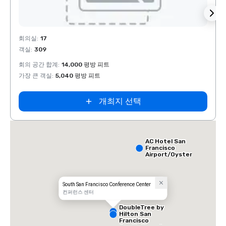
Removed from favorites
Rem
회의실
:
17
회의실
객실
:
309
객실
:
회의 공간 합계
:
14,000 평방 피트
회의 
가장 큰 객실
:
5,040 평방 피트
가장 
개최지 선택
AC Hotel San
Francisco
Airport/Oyster
Point
Waterfront
South San Francisco Conference Center
컨퍼런스 센터
DoubleTree by
Hilton San
Francisco