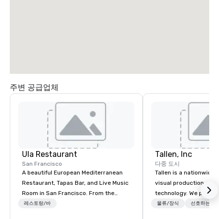
South Airport
Blvd
주변 공급업체
Grand Hyatt
at SFO
Sa
Ai
Ula Restaurant
Tallen, Inc
Ma
W
San Francisco
다중 도시
A beautiful European Mediterranean
Tallen is a nationwide 
Restaurant, Tapas Bar, and Live Music
visual production and
Room in San Francisco. ​From the
technology. We provide
Mediterranean with Love. All welcome.
solutions — from crea
레스토랑/바
물류/장식
선호하는 직
state-of-the-art equi