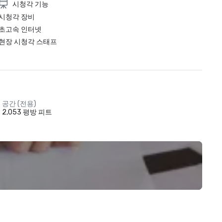
시청각 기능
시청각 장비
초고속 인터넷
현장 시청각 스태프
공간 (전용)
2,053 평방 피트