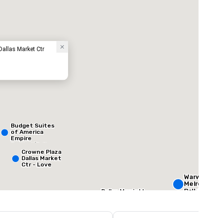
호텔
Dallas Market Ctr
ed from favorites
Removed from
객실
:
회의실
:
Budget Suites
184
4
of America
Empire
Central/Dallas
 합계
:
가장 큰 객실
:
회의 공간 합계
:
Crowne Plaza
평방 피트
572 평방 피트
4,600 평방 피
Dallas Market
Ctr - Love
Field
Warwick
개최지 선택
Melrose -
Dallas
Dallas Marriott
Suites
Medical/Market
Courtyard by
Center
Marriott Dallas
The