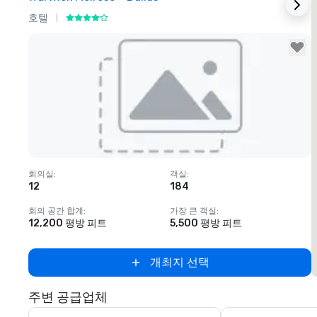
호텔
Removed from favorites
회의실
:
객실
:
12
184
1
회의 공간 합계
:
가장 큰 객실
:
12,200 평방 피트
5,500 평방 피트
개최지 선택
주변 공급업체