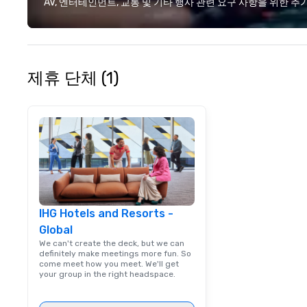
AV, 엔터테인먼트, 교통 및 기타 행사 관련 요구 사항을 위한 
program. We focus
execution, clear
and strong partnership
is simple: delive
transportation e
제휴 단체 (1)
reduces the work
clients and creat
experience for t
IHG Hotels and Resorts -
Global
We can't create the deck, but we can
definitely make meetings more fun. So
come meet how you meet. We'll get
your group in the right headspace.