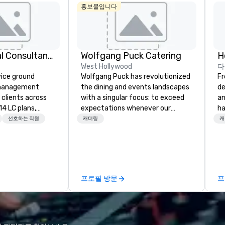
홍보물입니다
414 Logistical Consultants, LLC
Wolfgang Puck Catering
H
West Hollywood
다
vice ground
Wolfgang Puck has revolutionized
Fr
 management
the dining and events landscapes
de
clients across
with a singular focus: to exceed
an
14 LC plans,
expectations whenever our
ha
d manages
guests gather for a meal.
ev
선호하는 직원
캐더링
캐
sportation
Austrian-born Chef Wolfgang
ex
izes. We are not
Puck founded Wolfgang Puck
success
 We oversee the
Catering in 1998, bringing best-in-
cl
o ensure every
class catering and dining services
Ca
 single
to diverse environments. Our
pr
프로필 방문
프
e-scale
team continues to set the
pr
les and
standard for culinary excellence,
tween, our team
bringing Wolfgang’s legendary
experience and
combination of innovative cuisine
tion to each
and refined service to the worlds’