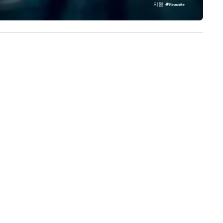
our extensive knowledge and
지원
experience to help you find a
implement the right solutions