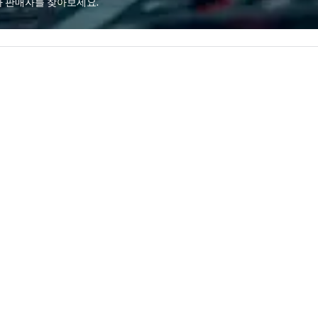
추가 판매자를 찾아보세요.
 on reliable
most renowned and demanding
 communication,
corporate, cultural and
s. Our goal
entertainment clients.
r a seamless
xperience that
load for our
es a better
heir attendees.