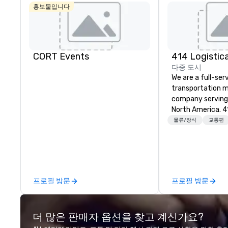
홍보물입니다
CORT Events
다중 도시
We are a full-ser
transportation
company serving 
North America. 4
coordinates, an
물류/장식
교통편
customized tran
programs of all s
vehicle brokers.
entire process t
detail runs smoothly. From
프로필 방문
프로필 방문
transfers to larg
convention shutt
everything in be
더 많은 판매자 옵션을 찾고 계신가요?
brings hands-on 
careful coordina