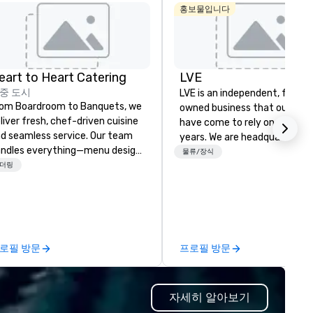
Medical/Market
Stonelei
홍보물입니다
Center
Autogra
Collectio
eart to Heart Catering
LVE
중 도시
LVE is an independent, family
om Boardroom to Banquets, we
owned business that our clie
liver fresh, chef-driven cuisine
have come to rely on for ove
d seamless service. Our team
years. We are headquartered 
ndles everything—menu design,
Las Vegas and have satellite
물류/장식
ent coordination, and flawless
더링
offices in Nashville, Denver, Da
ecution—so you can focus on
and Orlando that offer
. Impress your team and
comprehensive tradeshow a
ients with Heart to Heart
exposition services in every 
tering—Dallas/Fort Worth’s
North American market. With 
emier choice for corporate and
capabilities in general
로필 방문
프로필 방문
ivate events.
contracting, custom exhibit
building, graphic design, detail
and logistics. We are able to
자세히 알아보기
troubleshoot any problem us