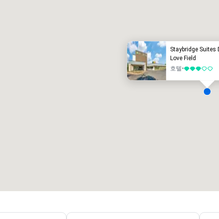
호텔
호텔
Staybridge Suites 
Love Field
호텔
•
5 중 3
Removed from favorites
Remov
회의실
:
객실
:
회의실
:
2
354
2
회의 공간 합계
:
가장 큰 객실
:
회의 공간
17,000 평방 피트
7,063 평방 피트
1,144 
개최지 선택