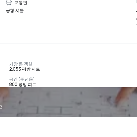
교통편
공항 셔틀
가장 큰 객실
2,053 평방 피트
공간 (준전용)
800 평방 피트
요.