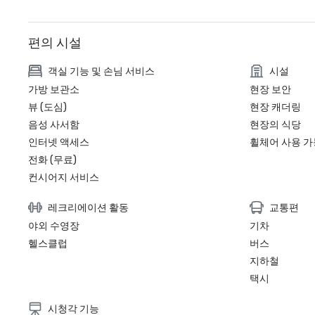
편의 시설
객실 기능 및 손님 서비스
시설
가방 보관소
현장 보안
뷰 (도심)
현장 캐더링
음성 사서함
현장의 식당
인터넷 액세스
휠체어 사용 가
전화 (무료)
컨시어지 서비스
레크리에이션 활동
교통편
야외 수영장
기차
헬스클럽
버스
지하철
택시
시청각 기능