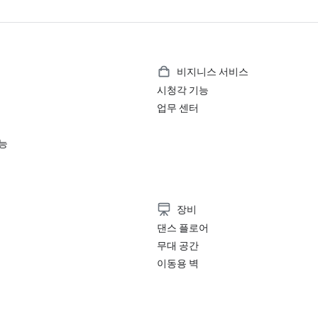
비지니스 서비스
시청각 기능
업무 센터
능
장비
댄스 플로어
무대 공간
이동용 벽