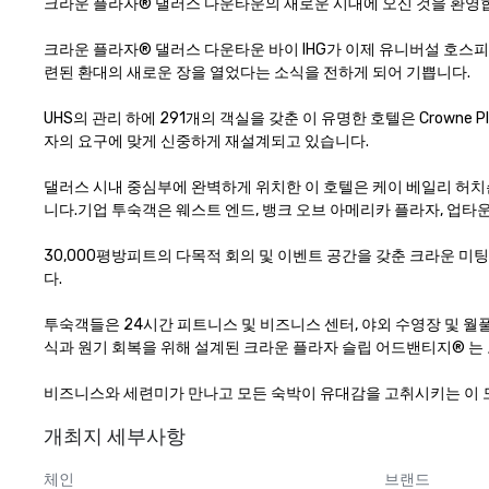
크라운 플라자® 댈러스 다운타운의 새로운 시대에 오신 것을 환영합
크라운 플라자® 댈러스 다운타운 바이 IHG가 이제 유니버설 호스피탈
련된 환대의 새로운 장을 열었다는 소식을 전하게 되어 기쁩니다.

UHS의 관리 하에 291개의 객실을 갖춘 이 유명한 호텔은 Crown
자의 요구에 맞게 신중하게 재설계되고 있습니다.

댈러스 시내 중심부에 완벽하게 위치한 이 호텔은 케이 베일리 허치슨
니다.기업 투숙객은 웨스트 엔드, 뱅크 오브 아메리카 플라자, 업타운
30,000평방피트의 다목적 회의 및 이벤트 공간을 갖춘 크라운 미
다.

투숙객들은 24시간 피트니스 및 비즈니스 센터, 야외 수영장 및 월풀
식과 원기 회복을 위해 설계된 크라운 플라자 슬립 어드밴티지® 는 
비즈니스와 세련미가 만나고 모든 숙박이 유대감을 고취시키는 이 모
개최지 세부사항
체인
브랜드