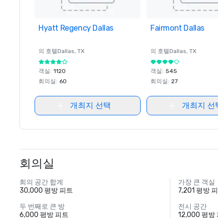
Hyatt Regency Dallas
Removed from favorites
Fairmont Dallas
Removed from favor
의 호텔
Dallas
, TX
의 호텔
Dallas
, TX
객실
:
1120
객실
:
545
회의실
:
60
회의실
:
27
개최지 선택
개최지 선
회의실
회의 공간 합계
가장 큰 객실
30,000 평방 피트
7,201 평방 
두 번째로 큰 방
전시 공간
6,000 평방 피트
12,000 평방