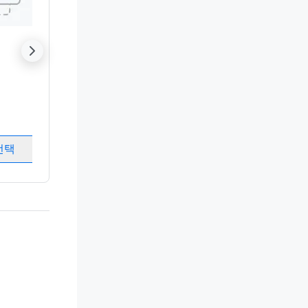
orites
Hilton Anatole
Removed from favorites
Sheraton Dallas
Removed from fa
의 호텔
Dallas
, TX
의 호텔
Dallas
, TX
객실
:
1617
객실
:
1841
회의실
:
65
회의실
:
53
선택
개최지 선택
개최지