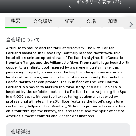
ギャラリーを表示（31）
概要
会合場所
客室
会場
加盟
そ
当会場について
A tribute to nature and the thrill of discovery, The Ritz-Carlton, 
Portland explores the Rose City. Centrally located downtown, this 
hotel offers uninterrupted views of Portland's skyline, the Cascade 
Mountain Range, and the Willamette River. From rustic logs bound with 
copper to an infinity pool inspired by a serene mountain lake, this 
pioneering property showcases the biophilic design, raw materials, 
local craftsmanship, and abundance of natural beauty that only the 
Pacific Northwest can provide. The 19th floor of The Ritz-Carlton, 
Portland is a haven to nurture the mind, body, and soul. The spa is 
inspired by the unfolding petals of a Portland rose. Adjoining the Spa 
is a 4,000 sq. ft. fitness facility featuring equipment favored by 
professional athletes. The 20th floor features the hotel's signature 
restaurant, Bellpine. This 35-story, 251-room property takes visitors 
on a tour through the history, the landscape, and the spirit of one of 
America's most beautiful and vibrant destinations.
会場詳細