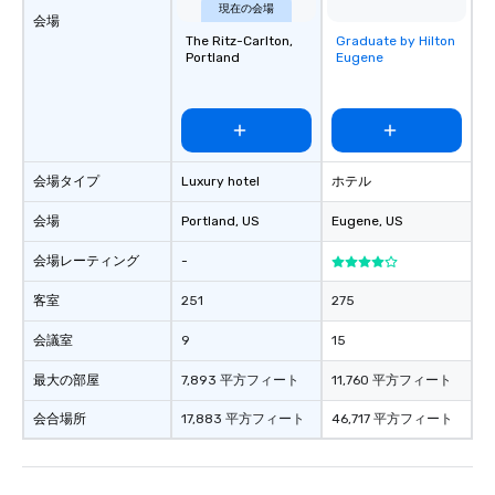
現在の会場
会場
The Ritz-Carlton,
Graduate by Hilton
Removed from
Portland
Eugene
favorites
会場タイプ
Luxury hotel
ホテル
会場
Portland
, US
Eugene
, US
会場レーティング
-
客室
251
275
会議室
9
15
最大の部屋
7,893 平方フィート
11,760 平方フィート
会合場所
17,883 平方フィート
46,717 平方フィート