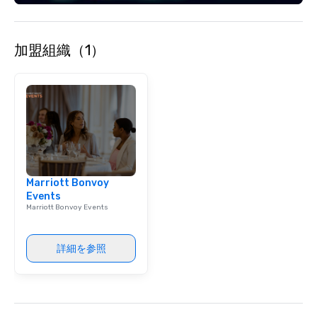
Event: We don’t just p
background music; we 
curated atmosphere. W
加盟組織（1）
high-stakes corporate 
intimate boutique wedd
brand launch, our ens
styled and coached to
aesthetic excellence of
Bespoke Curation: From
pianists to full "Big B
orchestras. Versatile R
library of hundreds of
Marriott Bonvoy
rearranged with synco
Events
and soul. ► Visual Sophistication: Our
Marriott Bonvoy Events
performers reflect the
aesthetic—classic ele
modern edge. By choo
詳細を参照
Nouveau Jazz, you aren
a band; you are securi
immersive experience.
in that "golden hour"
the music is sophistic