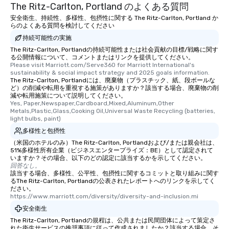
The Ritz-Carlton, Portland のよくある質問
安全衛生、持続性、多様性、包摂性に関する The Ritz-Carlton, Portland か
らのよくある質問を検討してください
持続可能性の実施
The Ritz-Carlton, Portlandの持続可能性または社会貢献の目標/戦略に関す
る公開情報について、コメントまたはリンクを提供してください。
Please visit Marriott.com/Serve360 for Marriott International's 
sustainability & social impact strategy and 2025 goals information.
The Ritz-Carlton, Portlandには、廃棄物（プラスチック、紙、段ボールな
ど）の削減や転用を重視する施策がありますか？該当する場合、廃棄物の削
減や転用施策について説明してください。
Yes, Paper,Newspaper,Cardboard,Mixed,Aluminum,Other 
Metals,Plastic,Glass,Cooking Oil,Universal Waste Recycling (batteries, 
light bulbs, paint)
多様性と包摂性
（米国のホテルのみ）The Ritz-Carlton, Portlandおよび/または親会社は、
51%多様性所有企業（ビジネスエンタープライズ：BE）として認定されて
いますか？その場合、以下のどの認定に該当するかを示してください。
回答なし。
該当する場合、多様性、公平性、包摂性に関するコミットと取り組みに関す
るThe Ritz-Carlton, Portlandの公表されたレポートへのリンクを示してく
ださい。
https://www.marriott.com/diversity/diversity-and-inclusion.mi
安全衛生
The Ritz-Carlton, Portlandの規程は、公共または民間団体によって策定さ
れた衛生サービスの推奨事項に従って作成されましたか？該当する場合、そ