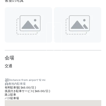
客室の写真
さ
ら
に
11
枚
を
表
会場
示
交通
Distance from airport 12 mi
敷地内駐車場
有料駐車場
(
$65.00
/
日
)
係員付き駐車サービス
(
$65.00
/
日
)
路上駐車
バス駐車場