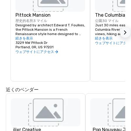
Pittock Mansion
The Columbia Ri
歴史的名所
3 マイル
公園
30 マイル
Designed by architect Edward T. Foulkes, 
Just 30 miles east of 
the Pittock Mansion is a French 
Columbia River Gorge
Renaissance style home designed to 
views, hiking and moun
capture the view of Downtown Portland 
続きを表示
and more than 90 wat
続きを表示
and the Cascade Mountains. Built in 1912 
3229 NW Pittock Dr
must see locations in
ウェブサイトにアクセ
for the editor of The Oregonian 
Portland, OR, US 97201
Multnomah Falls, Crow
Newspaper, Henry Pittock, this piece of 
House, Hood River Fru
ウェブサイトにアクセス
history has been maintained for visitors 
Historic Columbia Ri
to get a glimpse of life in Portland at its 
infancy.
近くのベンダー
ilixr Creative