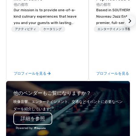
他の都市
他の都市
Our mission is to provide one-of-a-
Based in SOUTHERN CA
kind culinary experiences that leave
Nouveau Jazz Entertai
you and your guests with lasting
premier, full-service J
memories and satiated palates. Every
entertainment manag
アクティビティ
ケータリング
エンターテイメント手配
detail is meticulously thought out, and
specializing in a sophi
our commitment to hospitality, with
genre musical experien
over 40 years of experience working
Nouveau Jazz." Our mis
in some of the world's most
create and curate memo
acclaimed restaurants, brings a level
entertainment experie
of excellence rarely found in the
clients and audiences 
プロフィールを見る
プロフィールを見る
catering industry.
enthusiasm after every eve
makes our approach spe
"Recognition Factor." 
他のベンダーもご覧になりますか？
audience hears a famil
Spears, Bruno Mars, or
映像音響、エンターテインメント、交通などイベントに必要なベン
melody reimagined thr
ダーを紹介しています。
1940s lens, it creates 
詳細を参照
moment. It invites the
lean in, sparking conv
Powered by
connection. ► How We Elevate Your