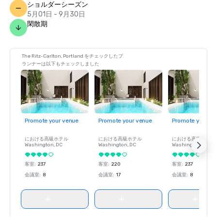
ショルダーシーズン
5月01日 - 9月30日
閑散期
The Ritz-Carlton, Portland をチェックしたプ
ランナーは以下もチェックしました
Promote your venue
Promote your venue
Promote your ve
における高級ホテル
における高級ホテル
における高級ホテル
Washington
, DC
Washington
, DC
Washington
, DC
客室
:
237
客室
:
220
客室
:
237
会議室
:
8
会議室
:
17
会議室
:
8