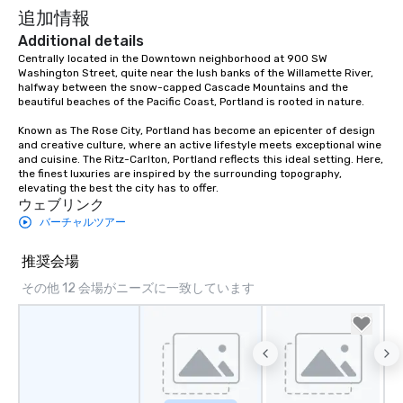
追加情報
cocktails and conversa
infectious enough to 
Additional details
engaged and energize
Centrally located in the Downtown neighborhood at 900 SW 
Washington Street, quite near the lush banks of the Willamette River, 
the night. ► Pop Nouveau has
halfway between the snow-capped Cascade Mountains and the 
decades of experience
beautiful beaches of the Pacific Coast, Portland is rooted in nature.  

weddings all over the 
Known as The Rose City, Portland has become an epicenter of design 
ready to provide you w
and creative culture, where an active lifestyle meets exceptional wine 
soundtrack to enhanc
and cuisine. The Ritz-Carlton, Portland reflects this ideal setting. Here, 
of your special day! F
the finest luxuries are inspired by the surrounding topography, 
mood for your "I do" m
elevating the best the city has to offer.
ウェブリンク
creating a swinging vib
バーチャルツアー
hour, to providing som
for dinner which lead r
推奨会場
unforgettable all night
Pop Nouveau will be th
その他 12 会場がニーズに一致しています
of the way to make pl
wedding day a breeze
options available for 
and every budget.