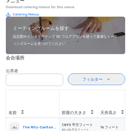
メニュー
Download catering menus for this venue.
Catering Menus
ミーティングルームを探す
設定図やインタラクティブ 3D フロアプランを使って最適なミーテ
ィングルームを見つけてください
会合場所
出席者
フィルター
名前
部屋の大きさ
天井高さ
7,893 平方フィート
The Ritz-Carlton Ballroom
16 フィート
82 x 96 平方フィート