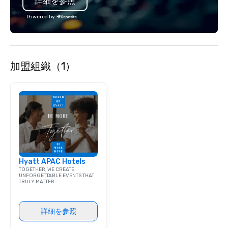
詳細を参照
specializing in escort
with utmost care, who
Powered by
each experience with 
engaging information 
Lip Smacking Foodie T
entertaining activity 
加盟組織（1）
dining experience meld
that are sure to add ne
meeting events, from 
team building. All-Inclusive Group
Dining When meeting p
corporate group event
Smacking Foodie Tours,
group is assured a top
experience with three 
Hyatt APAC Hotels
signature dishes at ea
TOGETHER, WE CREATE
Our affordable tours a
UNFORGETTABLE EVENTS THAT
TRULY MATTER.
person with tax and gr
included. The only thi
are drinks. However, 
詳細を参照
package upgrade is ava
provides guests a sign