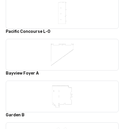
Pacific Concourse L-O
Bayview Foyer A
Garden B