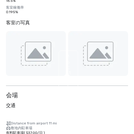
16.5%
客室稼働率
0.195%
客室の写真
さ
ら
に
31
枚
を
表
会場
示
交通
Distance from airport 11 mi
敷地内駐車場
有料駐車場
(
$37.00
/
日
)