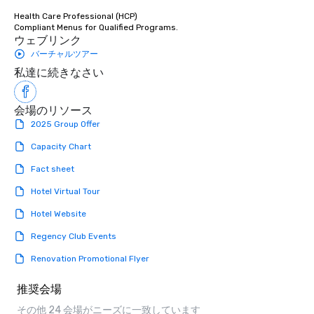
Stress-Free Booking 
Health Care Professional (HCP) 

a tour is stress-free a
Compliant Menus for Qualified Programs.
enjoy the company of 
ウェブリンク
more easily. You’ll tak
バーチャルツアー
knowing that everythin
私達に続きなさい
of from the moment the
booked to the minute i
会場のリソース
Since the menu is alre
have nothing to worry 
2025 Group Offer
remember to submit ah
Capacity Chart
date any dietary restr
allergies for anyone in
Fact sheet
Feel Like a VIP at Each
Hotel Virtual Tour
Smacking Foodie Tours
group members never 
Hotel Website
about waiting in line to
Regency Club Events
restaurant or being sh
than desirable table. O
Renovation Promotional Flyer
everyone is treated lik
immediate seating upon
推奨会場
What’s more, your gro
その他 24 会場がニーズに一致しています