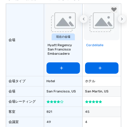
a special warm welcom
from the restaurant c
be printed featuring yo
which can be an added 
those Instagram mome
For added ease, we ca
transportation pick-up
現在の会場
会場
as well as an event ph
Hyatt Regency
CordeValle
Removed from
for groups that desire 
San Francisco
favorites
Embarcadero
experience, we can als
an evening helicopter 
glittering lights of The S
Memorable Experience f
Smacking Foodie Tours
会場タイプ
Hotel
ホテル
to gather and dine tha
experienced, and all ar
会場
San Francisco
, US
San Martin
, US
remember. Our one-of-
会場レーティング
are special, from the fi
last. It’s an experienc
客室
821
45
will reminisce about lo
leave. Location, Location, Location
会議室
49
4
One of the best reason