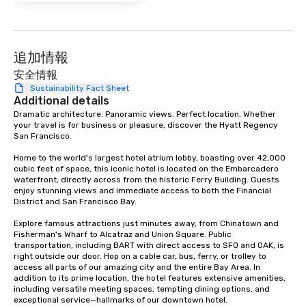
at various stops. Build Your Network
Our exclusive experien
ultimate networking op
a typical sit-down dinn
追加情報
to engage the person t
安全情報
right of you. Because 
Sustainability Fact Sheet
place at multiple resta
Additional details
walking in between, th
Dramatic architecture. Panoramic views. Perfect location. Whether 
your travel is for business or pleasure, discover the Hyatt Regency 
countless opportunitie
San Francisco. 

with different people 
down at each venue a
Home to the world's largest hotel atrium lobby, boasting over 42,000 
traverse along the way
cubic feet of space, this iconic hotel is located on the Embarcadero 
waterfront, directly across from the historic Ferry Building. Guests 
experiences not only 
enjoy stunning views and immediate access to both the Financial 
ways to network, but a
District and San Francisco Bay. 

way to do so. Large Groups Welcome
Explore famous attractions just minutes away, from Chinatown and 
Lip Smacking Foodie To
Fisherman's Wharf to Alcatraz and Union Square. Public 
groups, small or large.
transportation, including BART with direct access to SFO and OAK, is 
experiences can acc
right outside our door. Hop on a cable car, bus, ferry, or trolley to 
access all parts of our amazing city and the entire Bay Area. In 
groups from as few as
addition to its prime location, the hotel features extensive amenities, 
as 500 guests, making
including versatile meeting spaces, tempting dining options, and 
choice for any corpora
exceptional service—hallmarks of our downtown hotel. 
