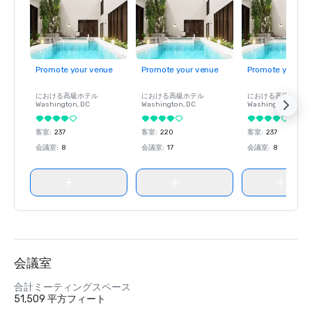
Promote your venue
Promote your venue
Promote your ve
における高級ホテル
における高級ホテル
における高級ホテル
Washington
, DC
Washington
, DC
Washington
, DC
客室
:
237
客室
:
220
客室
:
237
会議室
:
8
会議室
:
17
会議室
:
8
会議室
合計ミーティングスペース
51,509 平方フィート