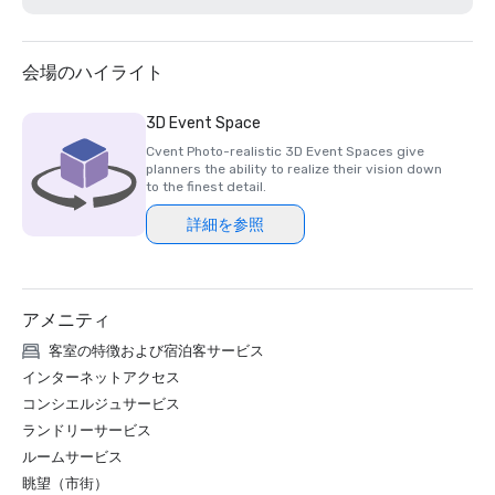
2025 Northstar Stella Award- Finalist, "Best On-Site 
Support Staff"  

2024 Northstar Stella Award - Bronze Medal, "Best 
会場のハイライト
Hotel/Resort"

2024 Northstar Stella Award - Bronze Medal, "Best On-
3D Event Space
Site Support Staff"

Cvent Photo-realistic 3D Event Spaces give
2024 Northstar Stella Award - Finalist, "Best 
planners the ability to realize their vision down
Hotel/Resort Event Space"

to the finest detail.
2024 Condé Nast Traveler’s Readers’ Choice Awards – Top 
詳細を参照
アメニティ
客室の特徴および宿泊客サービス
インターネットアクセス
コンシエルジュサービス
ランドリーサービス
ルームサービス
眺望（市街）