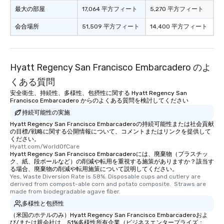
convenient and efficie
最大の部屋
17,064 平方フィート
5,270 平方フィート
experience is designed
会合場所
51,509 平方フィート
14,400 平方フィート
restaurants are within
walking distance of ea
short stroll allows you
members a chance to 
Hyatt Regency San Francisco Embarcadero のよ
networking opportunit
くある質問
heading to the next pl
itinerary. You Get a Dinner and a Show
安全衛生、持続性、多様性、包摂性に関する Hyatt Regency San
Francisco Embarcadero からのよくある質問を検討してください
Our tours offer an exqu
持続可能性の実施
entertainment. All tour
knowledgeable, profes
Hyatt Regency San Francisco Embarcaderoの持続可能性または社会貢献
の目標/戦略に関する公開情報について、コメントまたはリンクを提供して
who leads the group on
ください。
offering engaging tidb
Hyatt.com/WorldOfCare
Hyatt Regency San Francisco Embarcaderoには、廃棄物（プラスチッ
fascinating stories. S
ク、紙、段ボールなど）の削減や転用を重視する施策がありますか？該当す
interactive experience
る場合、廃棄物の削減や転用施策について説明してください。
along the way exclusive
Yes, Waste Diversion Rate is 58%. Disposable cups and cutlery are 
derived from compost-able corn and potato composite.  Straws are 
ensuring there is neve
made from biodegradable agave fiber.
Different Types of Cuis
多様性と包摂性
experiences offer the a
（米国のホテルのみ）Hyatt Regency San Francisco Embarcaderoおよ
several renowned rest
び/または親会社は、51%多様性所有企業（ビジネスエンタープライズ：