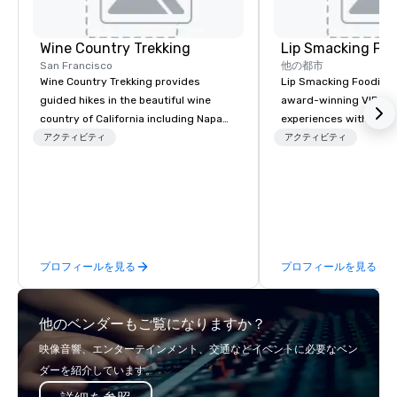
Wine Country Trekking
Lip Smacking Foo
San Francisco
他の都市
Wine Country Trekking provides
Lip Smacking Foodie T
guided hikes in the beautiful wine
award-winning VIP gro
country of California including Napa
experiences with visits
and Sonoma Valleys. These
restaurants throughou
アクティビティ
アクティビティ
experiences include walking in the
States. Choose either
vineyards, amongst ancient redwood
activity or evening d
trees and oak groves with a curated
groups are escorted i
wine country lunch and visits to iconic
the best tables in the 
wineries for superb wine tasting
most-sought-after res
experiences. In addition to our guided
enjoy a parade of sign
プロフィールを見る
プロフィールを見る
day hikes we provide luxury self-
and craft cocktails at 
guided inn-to-in walking vacations
with complete VIP serv
from the gateway City of San
experience gives gues
他のベンダーもご覧になりますか？
Francisco to the California wine
opportunity to sit next 
country with a focus on superb hiking,
colleagues at each ven
映像音響、エンターテインメント、交通などイベントに必要なベン
lodging, food and wine. We also have
mingle, and easily net
ダーを紹介しています。
a Monterey Bay Trek.
is led by a professiona