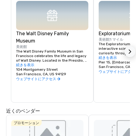
The Walt Disney Family
Exploratorium
美術館
1 マイル
Museum
The Exploratorium in 
美術館
interactive science 
The Walt Disney Family Museum in San 
curiosity through han
Francisco celebrates the life and legacy 
Located at Pier 15, it
続きを表示
of Walt Disney. Located in the Presidio, 
exhibits where visitor
Pier 15, (Embarcader
the museum showcases ten galleries 
続きを表示
science, art, and hum
San Francisco, CA, U
featuring original artwork, early 
104 Montgomery Street
From creating optical 
ウェブサイトにアクセ
animation sketches, and interactive 
San Francisco, CA, US 94129
experimenting with so
exhibits. Highlights include a replica of 
ウェブサイトにアクセス
museum encourages pl
Disneyland’s model and the iconic 
and discovery for all a
Multiplane Camera. With rotating exhibits 
where exploration mee
and hands-on workshops, it's a must-
making it a must-visi
visit for Disney fans, offering a deeper 
look into the creativity behind Disney's 
magic.
近くのベンダー
プロモーション