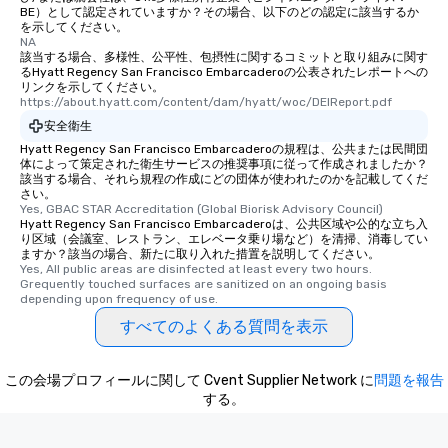
convenient outing, inc
BE）として認定されていますか？その場合、以下のどの認定に該当するか
を示してください。
and your guests might
NA
discovered otherwise 
該当する場合、多様性、公平性、包摂性に関するコミットと取り組みに関す
at a typical corporate 
るHyatt Regency San Francisco Embarcaderoの公表されたレポートへの
リンクを示してください。
a way to try some of t
https://about.hyatt.com/content/dam/hyatt/woc/DEIReport.pdf
in the city and dive in
安全衛生
cuisines and dishes. Al
Hyatt Regency San Francisco Embarcaderoの規程は、公共または民間団
selected dishes are cu
体によって策定された衛生サービスの推奨事項に従って作成されましたか？
high standards to ensu
該当する場合、それら規程の作成にどの団体が使われたのかを記載してくだ
さい。
delight any palate. Tours Available
Yes, GBAC STAR Accreditation (Global Biorisk Advisory Council)
from Day to Night With
Hyatt Regency San Francisco Embarcaderoは、公共区域や公的な立ち入
り区域（会議室、レストラン、エレベータ乗り場など）を清掃、消毒してい
group experience, bookin
ますか？該当の場合、新たに取り入れた措置を説明してください。
key. Whether you desir
Yes, All public areas are disinfected at least every two hours. 
business hours or earl
Grequently touched surfaces are sanitized on an ongoing basis 
depending upon frequency of use.
after work, we can coo
you to provide options 
すべてのよくある質問を表示
needs. Go for as Long or as Short as
You Like Along with fle
この会場プロフィールに関して Cvent Supplier Network に
問題を報告
scheduling, Lip Smack
する。
Tours also provides a 
durations. Our shortes