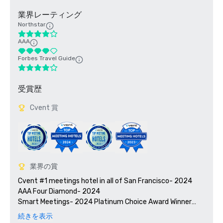
業界レーティング
Northstar
AAA
Forbes Travel Guide
受賞歴
Cvent 賞
業界の賞
Cvent #1 meetings hotel in all of San Francisco- 2024

AAA Four Diamond- 2024

Smart Meetings- 2024 Platinum Choice Award Winner

Travel + Leisure’s 2025 World’s Best Awards

続きを表示
2025 Green Key certified - 4-key rating
