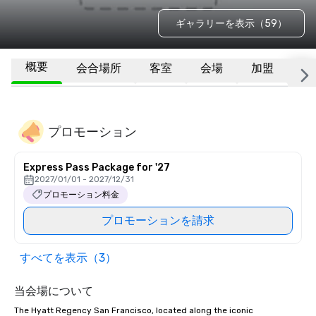
ギャラリーを表示（59）
概要
会合場所
客室
会場
加盟
そ
プロモーション
Express Pass Package for '27
2027/01/01 - 2027/12/31
プロモーション料金
プロモーションを請求
すべてを表示（3）
当会場について
The Hyatt Regency San Francisco, located along the iconic 