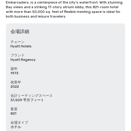
Embarcadero, is a centerpiece of the city’s waterfront. With stunning 
Bay views and a striking 17-story atrium lobby, this 821-room hotel 
with more than 50,000 sq. feet of flexible meeting space is ideal for 
both business and leisure travelers.
会場詳細
チェーン
Hyatt Hotels
ブランド
Hyatt Regency
築年
1973
改装年
2022
合計ミーティングスペース
51,509 平方フィート
客室
821
会場タイプ
ホテル