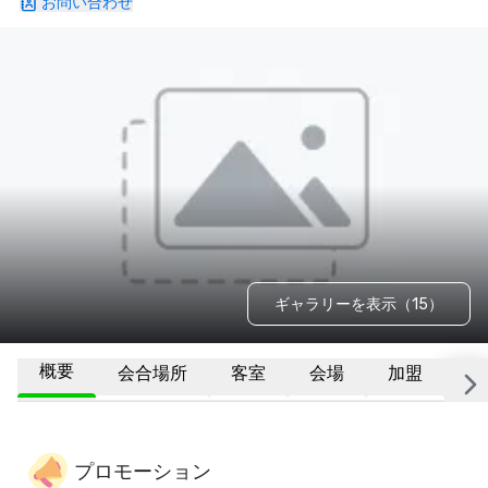
お問い合わせ
ギャラリーを表示（15）
概要
会合場所
客室
会場
加盟
そ
プロモーション