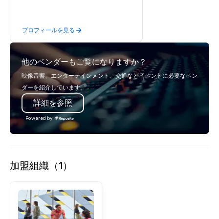
planners and partners. Let us remove
the worry from your plate with an all-
encompassing service where cutting-
プロフィールを見る
edge technology meets innovative
design and flawless execution,
creating events that resonate long
他のベンダーもご覧になりますか？
after the curtain falls.
映像音響、エンターテインメント、交通などイベントに必要なベン
ダーを紹介しています。
詳細を参照
Powered by
加盟組織（1）