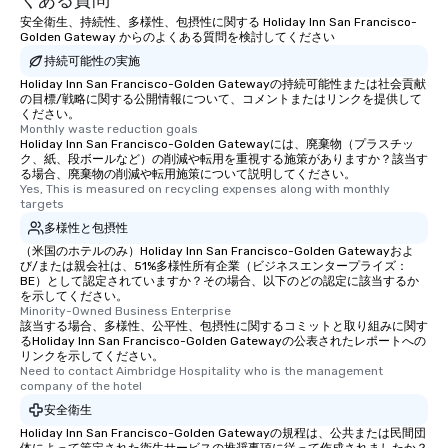
くある質問
安全衛生、持続性、多様性、包摂性に関する Holiday Inn San Francisco-
Golden Gateway からのよくある質問を検討してください
持続可能性の実施
Holiday Inn San Francisco-Golden Gatewayの持続可能性または社会貢献
の目標/戦略に関する公開情報について、コメントまたはリンクを提供して
ください。
Monthly waste reduction goals
Holiday Inn San Francisco-Golden Gatewayには、廃棄物（プラスチッ
ク、紙、段ボールなど）の削減や転用を重視する施策がありますか？該当す
る場合、廃棄物の削減や転用施策について説明してください。
Yes, This is measured on recycling expenses along with monthly 
targets
多様性と包摂性
（米国のホテルのみ）Holiday Inn San Francisco-Golden Gatewayおよ
び/または親会社は、51%多様性所有企業（ビジネスエンタープライズ：
BE）として認定されていますか？その場合、以下のどの認定に該当するか
を示してください。
Minority-Owned Business Enterprise
該当する場合、多様性、公平性、包摂性に関するコミットと取り組みに関す
るHoliday Inn San Francisco-Golden Gatewayの公表されたレポートへの
リンクを示してください。
Need to contact Aimbridge Hospitality who is the management 
company of the hotel
安全衛生
Holiday Inn San Francisco-Golden Gatewayの規程は、公共または民間団