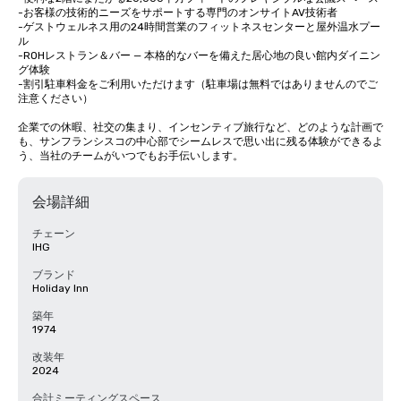
-お客様の技術的ニーズをサポートする専門のオンサイトAV技術者

-ゲストウェルネス用の24時間営業のフィットネスセンターと屋外温水プー
ル

-ROHレストラン＆バー — 本格的なバーを備えた居心地の良い館内ダイニン
グ体験

-割引駐車料金をご利用いただけます（駐車場は無料ではありませんのでご
注意ください）

企業での休暇、社交の集まり、インセンティブ旅行など、どのような計画で
も、サンフランシスコの中心部でシームレスで思い出に残る体験ができるよ
う、当社のチームがいつでもお手伝いします。
会場詳細
チェーン
IHG
ブランド
Holiday Inn
築年
1974
改装年
2024
合計ミーティングスペース