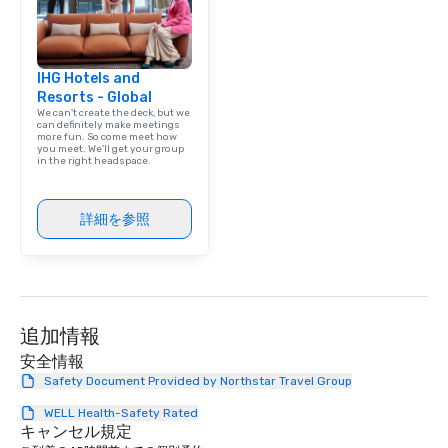
IHG Hotels and
Resorts - Global
We can't create the deck, but we
can definitely make meetings
more fun. So come meet how
you meet. We'll get your group
in the right headspace.
詳細を参照
追加情報
安全情報
Safety Document Provided by Northstar Travel Group
WELL Health-Safety Rated
キャンセル規定