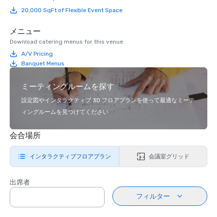
20,000 SqFt of Flexible Event Space
メニュー
Download catering menus for this venue.
A/V Pricing
Banquet Menus
ミーティングルームを探す
設定図やインタラクティブ 3D フロアプランを使って最適なミーテ
ィングルームを見つけてください
会合場所
インタラクティブフロアプラン
会議室グリッド
出席者
フィルター