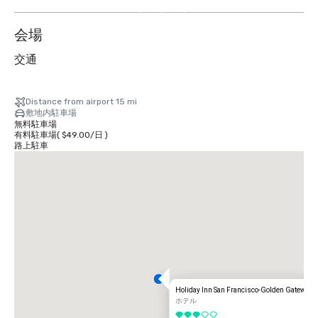
を
表
会場
示
交通
Distance from airport 15 mi
敷地内駐車場
無料駐車場
有料駐車場
(
$49.00
/
日
)
路上駐車
Holiday Inn San Francisco-Golden Gateway
ホテル
5 中の 3