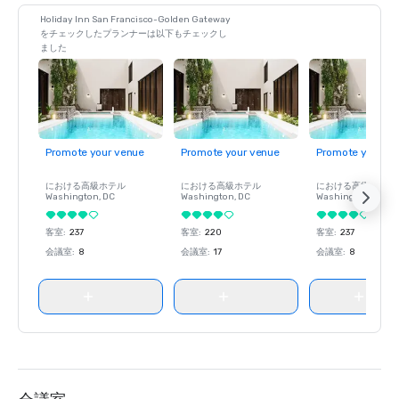
Holiday Inn San Francisco-Golden Gateway
をチェックしたプランナーは以下もチェックし
ました
Promote your venue
Promote your venue
Promote your ve
における高級ホテル
における高級ホテル
における高級ホテル
Washington
, DC
Washington
, DC
Washington
, DC
客室
:
237
客室
:
220
客室
:
237
会議室
:
8
会議室
:
17
会議室
:
8