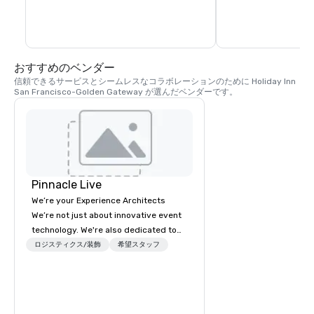
踏み入れる必要はありません。ノブヒル近
ロックのカリフォルニ
くの新しい「R-O-H Bar and Restaurant」
ンネスアベニューに停
では、地元や世界各国の最高のクラフト生
ビール、ナパとソノマのワインを楽しめる
ワインバー、各種スピリッツ、サンフラン
シスコの象徴的な地区の料理メニューをお
おすすめのベンダー
楽しみいただけます。R-O-H Bar and 
Restaurantは、新しいアクティブロビーの
信頼できるサービスとシームレスなコラボレーションのために Holiday Inn 
中心となり、お客様を快適な雰囲気の中で
San Francisco-Golden Gateway が選んだベンダーです。
リラックスしてお過ごしいただけます。11種
類のクラフトビールと8種類の生ワインのほ
か、豊富なリキュールセレクションからお
選びいただけます。ここでは、ホテルを出
ることなく、厳選された本格的なサンフラ
ンシスコ料理を楽しむことができます！

ただし、近所を散策する準備ができたら、
ホリデイ・インからサンフランシスコのダ
Pinnacle Live
ウンタウンにある日本料理からイタリア料
We’re your Experience Architects
理、アメリカ料理まで、60軒以上のレスト
ランが徒歩圏内にあります。中心部に位置
We’re not just about innovative event
する当ホテルは、ノブヒル、ユニオンスク
technology. We're also dedicated to
エア、その他のサンフランシスコのダウン
innovations in service, making it
ロジスティクス/装飾
タウン地区まで歩いてすぐです。
希望スタッフ
easier to work with us. We’re elevating
the event experience for attendees
while also enhancing the event
planning experience for meeting