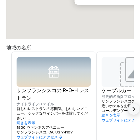
地域の名所
サンフランシスコの R-O-H レス
ケーブルカー
歴史的名所
0 ブロック
トラン
サンフランシスコのケ
ナイトライフ
0 マイル
近いホテルをお探しな
新しいレストランの雰囲気、おいしいメニ
ゴールデンゲートウェ
ュー、シックなワインバーを体験してくだ
ォルニアストリートか
続きを表示
さい！

にあります。カリフォ
ウェブサイトにアクセ
続きを表示
らは、ケーブルカーで
ホリデイ・インサンフランシスコホテルに
1500 ヴァンネスアベニュー
あらゆる名所や街に簡
ご宿泊のお客様は、サンフランシスコでお
サンフランシスコ, CA, US 94109
す。カリフォルニアス
いしいレストランを探すのに遠くまで足を
ウェブサイトにアクセス
カーは、ホリデイイン