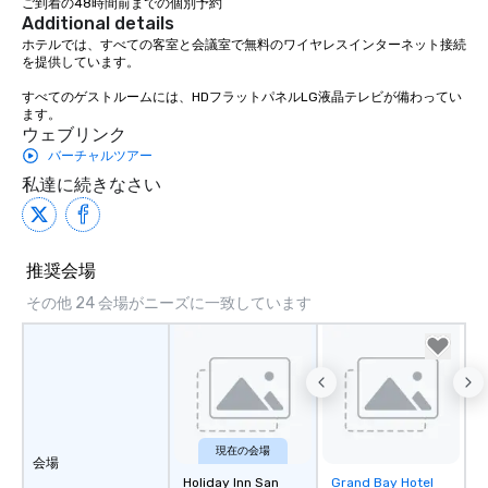
ご到着の48時間前までの個別予約
Additional details
ホテルでは、すべての客室と会議室で無料のワイヤレスインターネット接続
を提供しています。

すべてのゲストルームには、HDフラットパネルLG液晶テレビが備わってい
ます。
ウェブリンク
バーチャルツアー
私達に続きなさい
推奨会場
その他 24 会場がニーズに一致しています
現在の会場
会場
Holiday Inn San
Grand Bay Hotel
Removed from