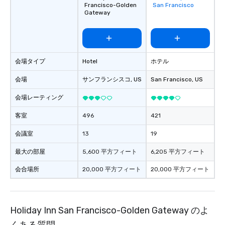
Francisco-Golden
San Francisco
favorites
Gateway
会場タイプ
Hotel
ホテル
会場
サンフランシスコ
, US
San Francisco
, US
会場レーティング
客室
496
421
会議室
13
19
最大の部屋
5,600 平方フィート
6,205 平方フィート
会合場所
20,000 平方フィート
20,000 平方フィート
Holiday Inn San Francisco-Golden Gateway のよ