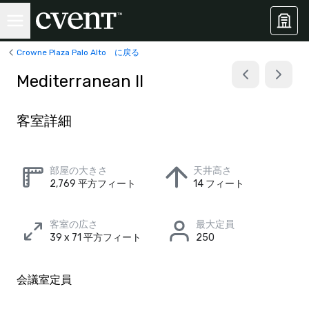
Crowne Plaza Palo Alto に戻る
Mediterranean II
客室詳細
部屋の大きさ
天井高さ
2,769 平方フィート
14 フィート
客室の広さ
最大定員
39 x 71 平方フィート
250
会議室定員