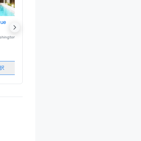
nue
Promote your venue
shington
, DC
における高級ホテル
Washington
, DC
客室
:
237
会議室
:
8
択
会場を選択