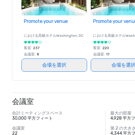
Promote your venue
Promote your venu
における高級ホテル
Washington
, DC
における高級ホテル
Wash
客室
:
237
客室
:
220
会議室
:
8
会議室
:
17
会場を選択
会場を選
会議室
合計ミーティングスペース
最大の部屋
30,000 平方フィート
4,928 平
会議室
第 2 の大き
22
4,344 平