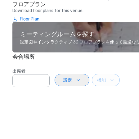
フロアプラン
Download floor plans for this venue.
Floor Plan
ミーティングルームを探す
設定図やインタラクティブ 3D フロアプランを使って最適
会合場所
出席者
設定
機能