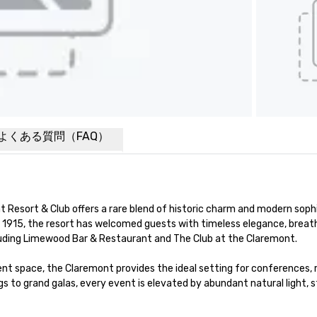
よくある質問（FAQ）
t Resort & Club offers a rare blend of historic charm and modern sophi
e 1915, the resort has welcomed guests with timeless elegance, breath
uding Limewood Bar & Restaurant and The Club at the Claremont.

nt space, the Claremont provides the ideal setting for conferences, r
s to grand galas, every event is elevated by abundant natural light, 