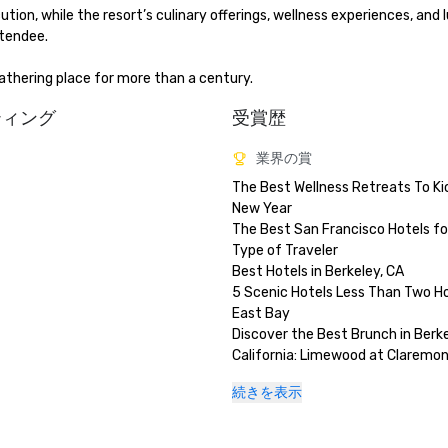
n, while the resort’s culinary offerings, wellness experiences, and l
ndee.

thering place for more than a century.
ティング
受賞歴
業界の賞
The Best Wellness Retreats To Kic
New Year

The Best San Francisco Hotels for
Type of Traveler 

Best Hotels in Berkeley, CA

5 Scenic Hotels Less Than Two Hou
East Bay

Discover the Best Brunch in Berkel
California: Limewood at Claremon
and Club

続きを表示
Best Pool Hotels in the USA

Best of The East Bay 2024 - Best
Staycation (gold)
