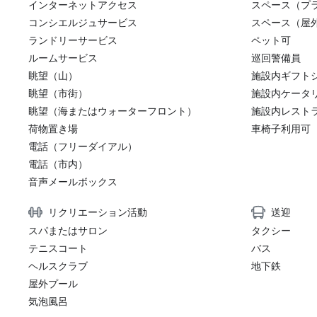
インターネットアクセス
スペース（プ
コンシエルジュサービス
スペース（屋
ランドリーサービス
ペット可
ルームサービス
巡回警備員
眺望（山）
施設内ギフト
眺望（市街）
施設内ケータ
眺望（海またはウォーターフロント）
施設内レスト
荷物置き場
車椅子利用可
電話（フリーダイアル）
電話（市内）
音声メールボックス
リクリエーション活動
送迎
スパまたはサロン
タクシー
テニスコート
バス
ヘルスクラブ
地下鉄
屋外プール
気泡風呂