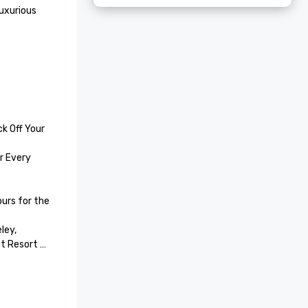
uxurious 
k Off Your 
 Every 
rs for the 
ey, 
t Resort 
 