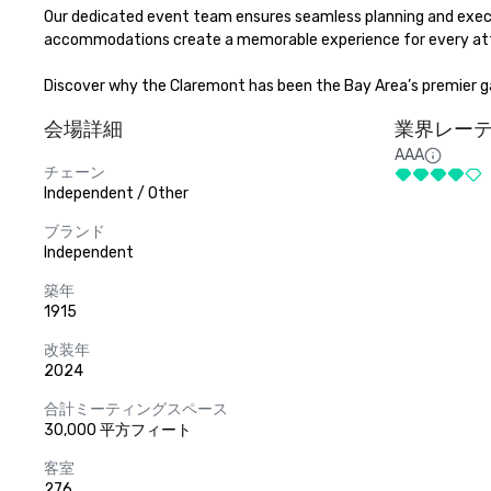
Our dedicated event team ensures seamless planning and executio
accommodations create a memorable experience for every atte
Discover why the Claremont has been the Bay Area’s premier ga
会場詳細
業界レー
AAA
チェーン
Independent / Other
ブランド
Independent
築年
1915
改装年
2024
合計ミーティングスペース
30,000 平方フィート
客室
276