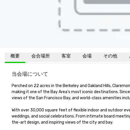
概要
会合場所
客室
会場
その他
当会場について
Perched on 22 acres in the Berkeley and Oakland Hills, Claremon
making it one of the Bay Area’s most iconic destinations. Sinc
views of the San Francisco Bay, and world-class amenities incl
With over 30,000 square feet of flexible indoor and outdoor eve
weddings, and social celebrations. From intimate board meeting
the-art design, and inspiring views of the city and bay.
