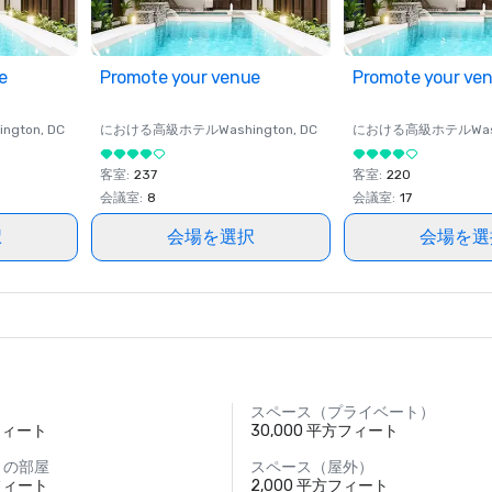
e
Promote your venue
Promote your ve
ington
, DC
における高級ホテル
Washington
, DC
における高級ホテル
Wa
客室
:
237
客室
:
220
会議室
:
8
会議室
:
17
択
会場を選択
会場を選
スペース（プライベート）
方フィート
30,000 平方フィート
さの部屋
スペース（屋外）
方フィート
2,000 平方フィート