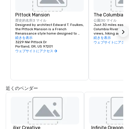
Pittock Mansion
The Columbia Ri
歴史的名所
3 マイル
公園
30 マイル
Designed by architect Edward T. Foulkes, 
Just 30 miles east of 
the Pittock Mansion is a French 
Columbia River Gorge
Renaissance style home designed to 
views, hiking and moun
capture the view of Downtown Portland 
続きを表示
and more than 90 wat
続きを表示
and the Cascade Mountains. Built in 1912 
3229 NW Pittock Dr
must see locations in
ウェブサイトにアクセ
for the editor of The Oregonian 
Portland, OR, US 97201
Multnomah Falls, Crow
Newspaper, Henry Pittock, this piece of 
House, Hood River Fru
ウェブサイトにアクセス
history has been maintained for visitors 
Historic Columbia Ri
to get a glimpse of life in Portland at its 
infancy.
近くのベンダー
ilixr Creative
Infinite Oregon T