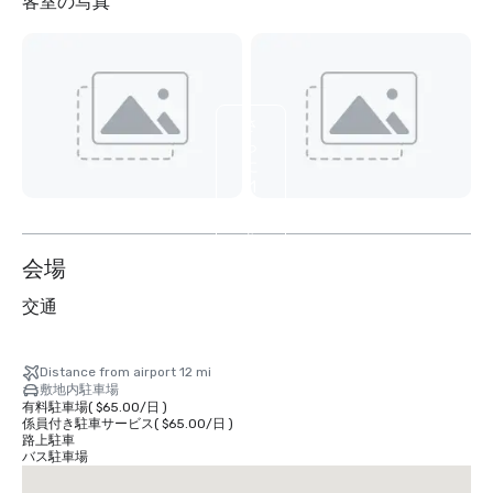
客室の写真
さ
ら
に
11
枚
を
表
会場
示
交通
Distance from airport 12 mi
敷地内駐車場
有料駐車場
(
$65.00
/
日
)
係員付き駐車サービス
(
$65.00
/
日
)
路上駐車
バス駐車場