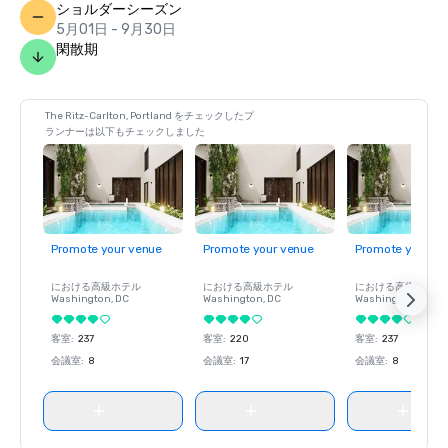
ショルダーシーズン
5月01日 - 9月30日
閑散期
The Ritz-Carlton, Portland をチェックしたプ
ランナーは以下もチェックしました
Promote your venue
Promote your venue
Promote your ve
における高級ホテル
における高級ホテル
における高級ホテル
Washington
, DC
Washington
, DC
Washington
, DC
客室
:
237
客室
:
220
客室
:
237
会議室
:
8
会議室
:
17
会議室
:
8