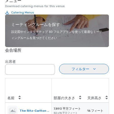
メニュー
Download catering menus for this venue.
Catering Menus
ミーティングルームを探す
設定図やインタラクティブ 3D フロアプランを使って最適なミーテ
ィングルームを見つけてください
会合場所
出席者
フィルター
名前
部屋の大きさ
天井高さ
7,893 平方フィート
The Ritz-Carlton Ballroom
16 フィート
82 x 96 平方フィート