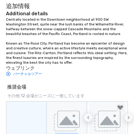
追加情報
Additional details
Centrally located in the Downtown neighborhood at 900 SW 
Washington Street, quite near the lush banks of the Willamette River, 
halfway between the snow-capped Cascade Mountains and the 
beautiful beaches of the Pacific Coast, Portland is rooted in nature.  

Known as The Rose City, Portland has become an epicenter of design 
and creative culture, where an active lifestyle meets exceptional wine 
and cuisine. The Ritz-Carlton, Portland reflects this ideal setting. Here, 
the finest luxuries are inspired by the surrounding topography, 
elevating the best the city has to offer.
ウェブリンク
バーチャルツアー
推奨会場
その他 12 会場がニーズに一致しています