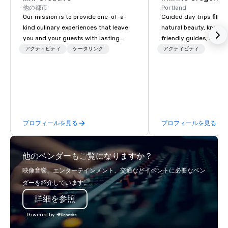
他の都市
Portland
Our mission is to provide one-of-a-
Guided day trips filled
kind culinary experiences that leave
natural beauty, knowl
you and your guests with lasting
friendly guides, riveti
memories and satiated palates. Every
history, diverse ecolog
アクティビティ
ケータリング
アクティビティ
detail is meticulously thought out, and
volcanic geology and i
our commitment to hospitality, with
cultural highlights!
over 40 years of experience working
in some of the world's most
acclaimed restaurants, brings a level
of excellence rarely found in the
プロフィールを見る
プロフィールを見る
catering industry.
他のベンダーもご覧になりますか？
映像音響、エンターテインメント、交通などイベントに必要なベン
ダーを紹介しています。
詳細を参照
Powered by