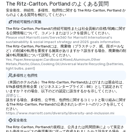
The Ritz-Carlton, Portland のよくある質問
安全衛生、持続性、多様性、包摂性に関する The Ritz-Carlton, Portland か
らのよくある質問を検討してください
持続可能性の実施
The Ritz-Carlton, Portlandの持続可能性または社会貢献の目標/戦略に関す
る公開情報について、コメントまたはリンクを提供してください。
Please visit Marriott.com/Serve360 for Marriott International's 
sustainability & social impact strategy and 2025 goals information.
The Ritz-Carlton, Portlandには、廃棄物（プラスチック、紙、段ボールな
ど）の削減や転用を重視する施策がありますか？該当する場合、廃棄物の削
減や転用施策について説明してください。
Yes, Paper,Newspaper,Cardboard,Mixed,Aluminum,Other 
Metals,Plastic,Glass,Cooking Oil,Universal Waste Recycling (batteries, 
light bulbs, paint)
多様性と包摂性
（米国のホテルのみ）The Ritz-Carlton, Portlandおよび/または親会社は、
51%多様性所有企業（ビジネスエンタープライズ：BE）として認定されて
いますか？その場合、以下のどの認定に該当するかを示してください。
回答なし。
該当する場合、多様性、公平性、包摂性に関するコミットと取り組みに関す
るThe Ritz-Carlton, Portlandの公表されたレポートへのリンクを示してく
ださい。
https://www.marriott.com/diversity/diversity-and-inclusion.mi
安全衛生
The Ritz-Carlton, Portlandの規程は、公共または民間団体によって策定さ
れた衛生サービスの推奨事項に従って作成されましたか？該当する場合、そ