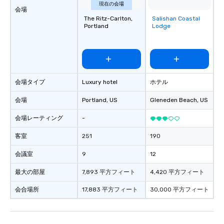
現在の会場
会場
The Ritz-Carlton,
Salishan Coastal
Removed from
Portland
Lodge
favorites
会場タイプ
Luxury hotel
ホテル
会場
Portland
, US
Gleneden Beach
, US
会場レーティング
-
客室
251
190
会議室
9
12
最大の部屋
7,893 平方フィート
4,420 平方フィート
会合場所
17,883 平方フィート
30,000 平方フィート