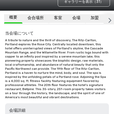
ギャラリーを表示（31）
概要
会合場所
客室
会場
加盟
そ
当会場について
A tribute to nature and the thrill of discovery, The Ritz-Carlton, 
Portland explores the Rose City. Centrally located downtown, this 
hotel offers uninterrupted views of Portland's skyline, the Cascade 
Mountain Range, and the Willamette River. From rustic logs bound with 
copper to an infinity pool inspired by a serene mountain lake, this 
pioneering property showcases the biophilic design, raw materials, 
local craftsmanship, and abundance of natural beauty that only the 
Pacific Northwest can provide. The 19th floor of The Ritz-Carlton, 
Portland is a haven to nurture the mind, body, and soul. The spa is 
inspired by the unfolding petals of a Portland rose. Adjoining the Spa 
is a 4,000 sq. ft. fitness facility featuring equipment favored by 
professional athletes. The 20th floor features the hotel's signature 
restaurant, Bellpine. This 35-story, 251-room property takes visitors 
on a tour through the history, the landscape, and the spirit of one of 
America's most beautiful and vibrant destinations.
会場詳細