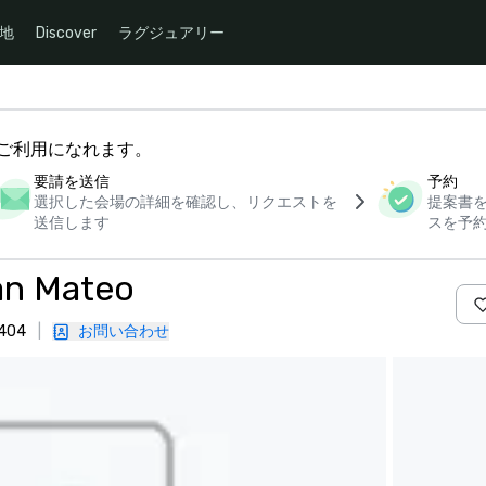
地
Discover
ラグジュアリー
下からご利用になれます。
要請を送信
予約
選択した会場の詳細を確認し、リクエストを
提案書
送信します
スを予
an Mateo
404
|
お問い合わせ