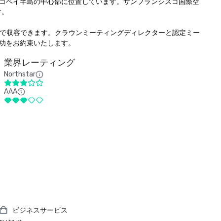
コベイ半島の中心部に位置しています。サンフランシスコ国際空


様まで収容できます。クラウンミーティングディレクターと認定ミー
功をお約束いたします。
業界レーティング
Northstar
AAA
ビジネスサービス