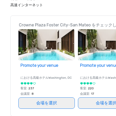
高速インターネット
Crowne Plaza Foster City-San Mate
Promote your venue
Promote your venu
における高級ホテル
Washington
, DC
における高級ホテル
Wash
客室
:
237
客室
:
220
会議室
:
8
会議室
:
17
会場を選択
会場を選