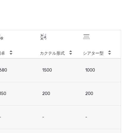
円卓
カクテル形式
シアター型
ス
680
1500
1000
4
150
200
200
9
-
-
-
-