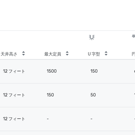
天井高さ
最大定員
U 字型
12 フィート
1500
150
12 フィート
150
50
12 フィート
-
-