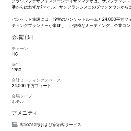
クラウンプラザフォスターシティサンマテオは、サンフランシス
港からはわずか7マイル、サンフランシスコのダウンタウンからは17
バンケット施設には、19室のバンケットルームと24,000平方
ティングプランナーが常駐し、小規模なミーティング、企業コン
会場詳細
チェーン
IHG
築年
1980
合計ミーティングスペース
24,000 平方フィート
会場タイプ
ホテル
アメニティ
客室の特徴および宿泊客サービス