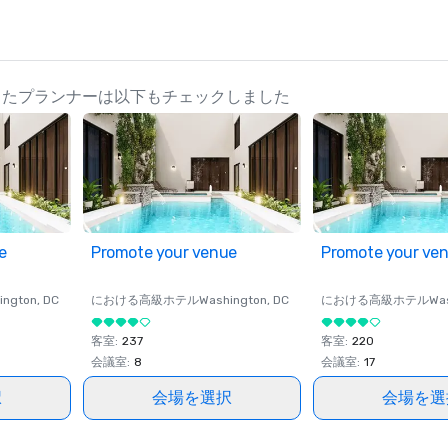
o をチェックしたプランナーは以下もチェックしました
e
Promote your venue
Promote your ve
ington
, DC
における高級ホテル
Washington
, DC
における高級ホテル
Wa
客室
:
237
客室
:
220
会議室
:
8
会議室
:
17
択
会場を選択
会場を選