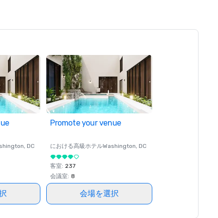
nue
Promote your venue
shington
, DC
における高級ホテル
Washington
, DC
客室
:
237
会議室
:
8
択
会場を選択