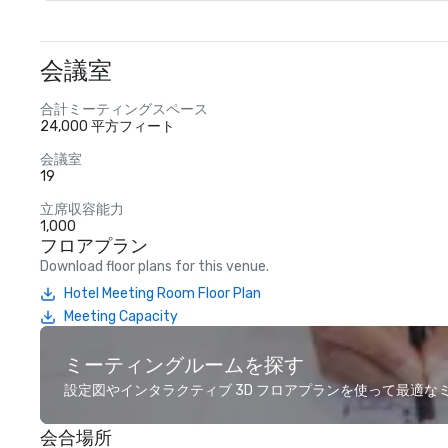
会議室
合計ミーティングスペース
24,000 平方フィート
会議室
19
立席収容能力
1,000
フロアプラン
Download floor plans for this venue.
Hotel Meeting Room Floor Plan
Meeting Capacity
ミーティングルームを探す
設定図やインタラクティブ 3D フロアプランを使って最適
会合場所