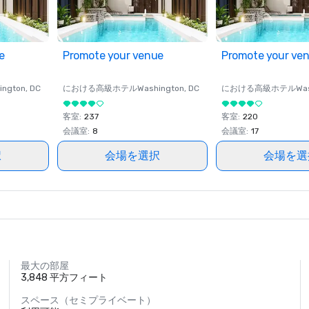
e
Promote your venue
Promote your ve
ington
, DC
における高級ホテル
Washington
, DC
における高級ホテル
Wa
客室
:
237
客室
:
220
会議室
:
8
会議室
:
17
択
会場を選択
会場を選
最大の部屋
3,848 平方フィート
スペース（セミプライベート）