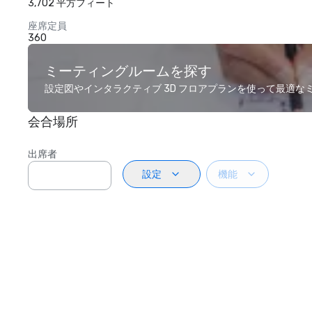
3,702 平方フィート
座席定員
360
ミーティングルームを探す
設定図やインタラクティブ 3D フロアプランを使って最適
会合場所
出席者
設定
機能