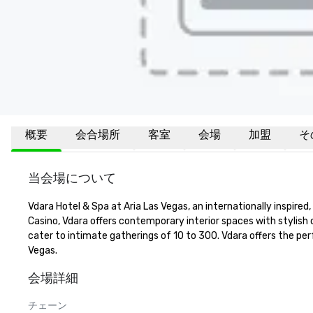
概要
会合場所
客室
会場
加盟
そ
当会場について
Vdara Hotel & Spa at Aria Las Vegas, an internationally inspire
Casino, Vdara offers contemporary interior spaces with stylish
cater to intimate gatherings of 10 to 300. Vdara offers the per
Vegas.
会場詳細
チェーン