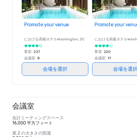
Promote your venue
Promote your venu
における高級ホテル
Washington
, DC
における高級ホテル
Wash
客室
:
237
客室
:
220
会議室
:
8
会議室
:
17
会場を選択
会場を選
会議室
合計ミーティングスペース
16,000 平方フィート
第 2 の大きさの部屋