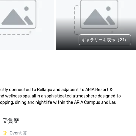
ギャラリーを表示（21）
rectly connected to Bellagio and adjacent to ARIA Resort & 
d wellness spa, all in a sophisticated atmosphere designed to 
opping, dining and nightlife within the ARIA Campus and Las 
受賞歴
Cvent 賞