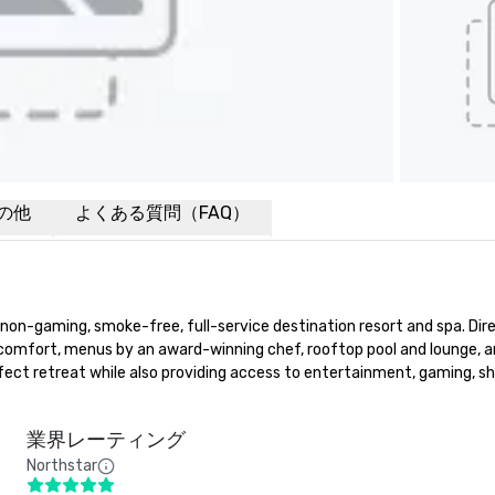
の他
よくある質問（FAQ）
d, non-gaming, smoke-free, full-service destination resort and spa. Di
 comfort, menus by an award-winning chef, rooftop pool and lounge, an
fect retreat while also providing access to entertainment, gaming, sh
業界レーティング
Northstar