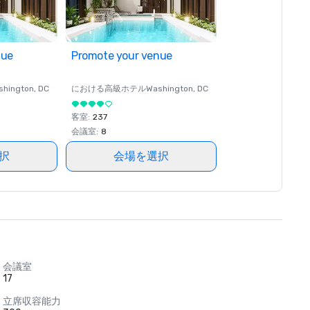
nue
Promote your venue
shington
, DC
における高級ホテル
Washington
, DC
客室
:
237
会議室
:
8
択
会場を選択
会議室
17
立席収容能力