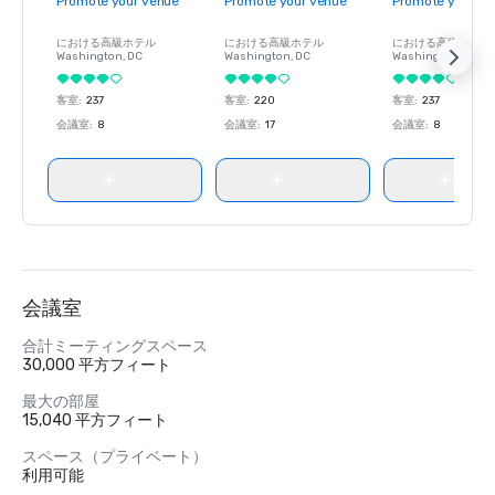
Promote your venue
Promote your venue
Promote your ve
における高級ホテル
における高級ホテル
における高級ホテル
Washington
, DC
Washington
, DC
Washington
, DC
客室
:
237
客室
:
220
客室
:
237
会議室
:
8
会議室
:
17
会議室
:
8
会議室
合計ミーティングスペース
30,000 平方フィート
最大の部屋
15,040 平方フィート
スペース（プライベート）
利用可能