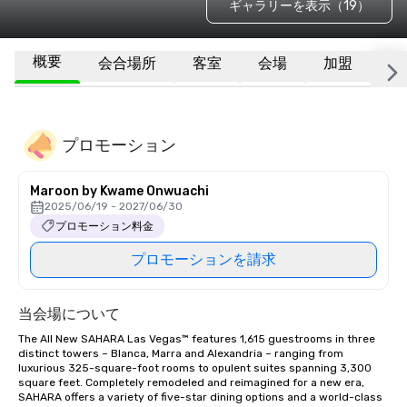
ギャラリーを表示（19）
概要
会合場所
客室
会場
加盟
そ
プロモーション
Maroon by Kwame Onwuachi
2025/06/19 - 2027/06/30
プロモーション料金
プロモーションを請求
当会場について
The All New SAHARA Las Vegas™ features 1,615 guestrooms in three 
distinct towers – Blanca, Marra and Alexandria – ranging from 
luxurious 325-square-foot rooms to opulent suites spanning 3,300 
square feet. Completely remodeled and reimagined for a new era, 
SAHARA offers a variety of five-star dining options and a world-class 