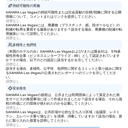
持続可能性の実施
SAHARA Las Vegasの持続可能性または社会貢献の目標/戦略に関する公開
情報について、コメントまたはリンクを提供してください。
回答なし。
SAHARA Las Vegasには、廃棄物（プラスチック、紙、段ボールなど）の
削減や転用を重視する施策がありますか？該当する場合、廃棄物の削減や転
用施策について説明してください。
回答なし。
多様性と包摂性
（米国のホテルのみ）SAHARA Las Vegasおよび/または親会社は、51%多
様性所有企業（ビジネスエンタープライズ：BE）として認定されています
か？その場合、以下のどの認定に該当するかを示してください。
回答なし。
該当する場合、多様性、公平性、包摂性に関するコミットと取り組みに関す
るSAHARA Las Vegasの公表されたレポートへのリンクを示してくださ
い。
回答なし。
安全衛生
SAHARA Las Vegasの規程は、公共または民間団体によって策定された衛
生サービスの推奨事項に従って作成されましたか？該当する場合、それら規
程の作成にどの団体が使われたのかを記載してください。
回答なし。
SAHARA Las Vegasは、公共区域や公的な立ち入り区域（会議室、レスト
ラン、エレベータ乗り場など）を清掃、消毒していますか？該当の場合、新
たに取り入れた措置を説明してください。
回答なし。