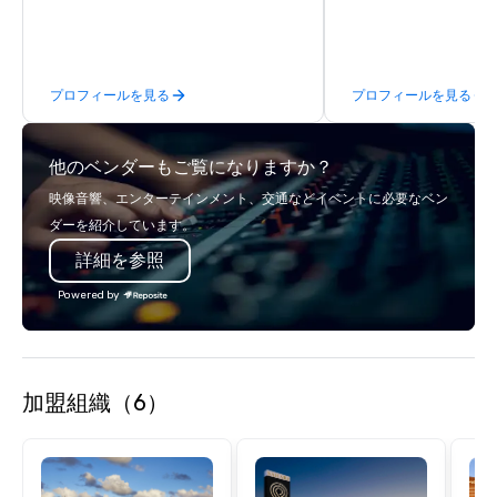
transportation manag
we are able to provide
logistical knowledge 
accommodate any size
プロフィールを見る
プロフィールを見る
two people to thousand
comprised of Sedans, 
Sprinters, Limo Coache
他のベンダーもご覧になりますか？
Coaches. We have a mix
seating and conventio
映像音響、エンターテインメント、交通などイベントに必要なベン
vehicles. With our vari
ダーを紹介しています。
and years of experienc
詳細を参照
clients in Las Vegas, 
company for all of you
Powered by
and staffing needs to f
successful program on
time.
加盟組織（6）