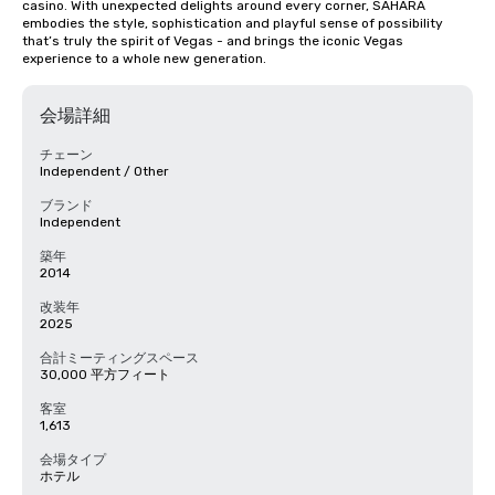
casino. With unexpected delights around every corner, SAHARA 
embodies the style, sophistication and playful sense of possibility 
that’s truly the spirit of Vegas - and brings the iconic Vegas 
experience to a whole new generation.
会場詳細
チェーン
Independent / Other
ブランド
Independent
築年
2014
改装年
2025
合計ミーティングスペース
30,000 平方フィート
客室
1,613
会場タイプ
ホテル