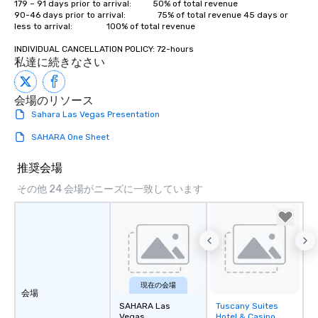
179 – 91 days prior to arrival:          50% of total revenue    

90-46 days prior to arrival:               75% of total revenue 45 days or 
less to arrival:                100% of total revenue

INDIVIDUAL CANCELLATION POLICY: 72-hours
私達に続きなさい
会場のリソース
Sahara Las Vegas Presentation
SAHARA One Sheet
推奨会場
その他 24 会場がニーズに一致しています
現在の会場
会場
SAHARA Las
Tuscany Suites
Removed from
Vegas
Hotel & Casino