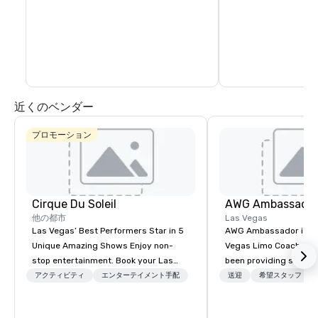
近くのベンダー
プロモーション
Cirque Du Soleil
AWG Ambassado
他の都市
Las Vegas
Las Vegas’ Best Performers Star in 5
AWG Ambassador is the
Unique Amazing Shows Enjoy non-
Vegas Limo Coach prov
stop entertainment. Book your Las
been providing service
Vegas show tickets.
and leisure travelers 
アクティビティ
エンターテイメント手配
送迎
希望スタッフ
over 40 years, speciali
group transportation. A