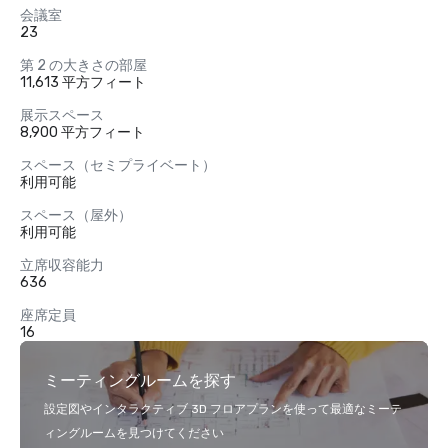
会議室
23
第 2 の大きさの部屋
11,613 平方フィート
展示スペース
8,900 平方フィート
スペース（セミプライベート）
利用可能
スペース（屋外）
利用可能
立席収容能力
636
座席定員
16
ミーティングルームを探す
設定図やインタラクティブ 3D フロアプランを使って最適なミーテ
ィングルームを見つけてください