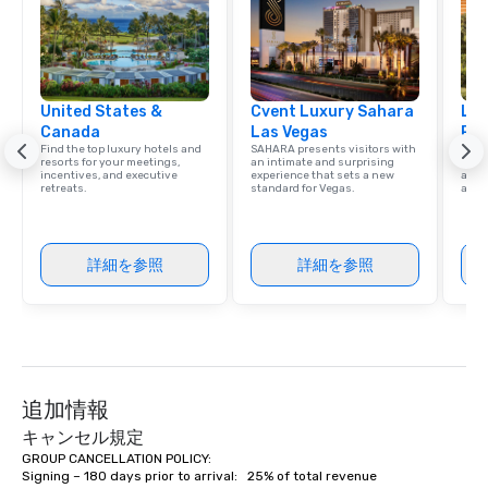
United States &
Cvent Luxury Sahara
Lux
Canada
Las Vegas
Res
Find the top luxury hotels and
SAHARA presents visitors with
Explo
resorts for your meetings,
an intimate and surprising
with 
incentives, and executive
experience that sets a new
and 
retreats.
standard for Vegas.
amen
詳細を参照
詳細を参照
追加情報
キャンセル規定
GROUP CANCELLATION POLICY:        

Signing – 180 days prior to arrival:   25% of total revenue
