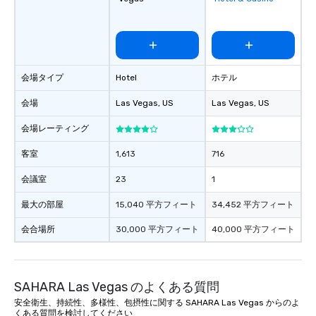
favorites
会場タイプ
Hotel
ホテル
会場
Las Vegas
, US
Las Vegas
, US
会場レーティング
客室
1,613
716
会議室
23
1
最大の部屋
15,040 平方フィート
34,452 平方フィート
会合場所
30,000 平方フィート
40,000 平方フィート
SAHARA Las Vegas のよくある質問
安全衛生、持続性、多様性、包摂性に関する SAHARA Las Vegas からのよ
くある質問を検討してください