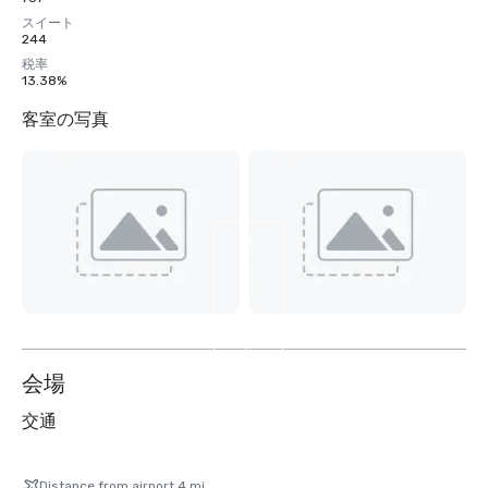
スイート
244
税率
13.38%
客室の写真
さ
ら
に
2
枚
を
表
会場
示
交通
Distance from airport 4 mi