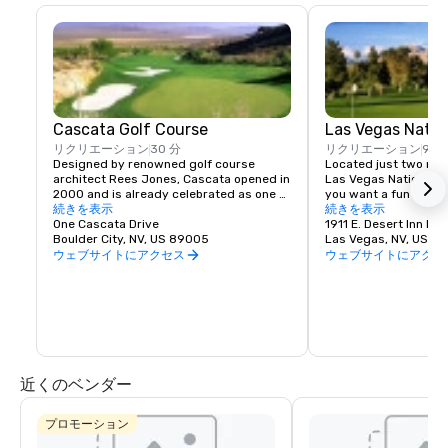
Cascata Golf Course
Las Vegas Natio
リクリエーション
30 分
リクリエーション
9 分
Designed by renowned golf course 
Located just two mile
architect Rees Jones, Cascata opened in 
Las Vegas National is 
2000 and is already celebrated as one of 
you want a fun and af
the finest designs in the world. Only 30 
続きを表示
and you don’t have tim
続きを表示
minutes from the Las Vegas Strip, 
One Cascata Drive
traditional Bert Stam
1911 E. Desert Inn Rd
Cascata is the ultimate in privacy, luxury 
Boulder City, NV, US 89005
friendly to golfers of a
Las Vegas, NV, US 8
and uncompromising service. From the 
also hosted the Las Ve
ウェブサイトにアクセス
ウェブサイトにアクセ
moment you arrive our accommodating 
1996 when Tiger Wood
staff is there to ensure you have an 
professional event.
unforgettable day. Few places on Earth 
offer such extravagance.
近くのベンダー
プロモーション