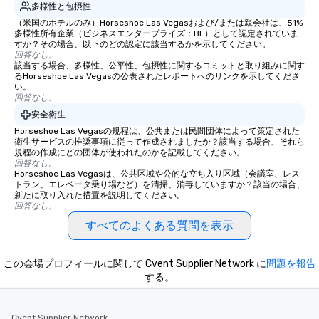
多様性と包摂性
（米国のホテルのみ）Horseshoe Las Vegasおよび/または親会社は、51%
多様性所有企業（ビジネスエンタープライズ：BE）として認定されていま
すか？その場合、以下のどの認定に該当するかを示してください。
回答なし。
該当する場合、多様性、公平性、包摂性に関するコミットと取り組みに関す
るHorseshoe Las Vegasの公表されたレポートへのリンクを示してくださ
い。
回答なし。
安全衛生
Horseshoe Las Vegasの規程は、公共または民間団体によって策定された
衛生サービスの推奨事項に従って作成されましたか？該当する場合、それら
規程の作成にどの団体が使われたのかを記載してください。
回答なし。
Horseshoe Las Vegasは、公共区域や公的な立ち入り区域（会議室、レス
トラン、エレベータ乗り場など）を清掃、消毒していますか？該当の場合、
新たに取り入れた措置を説明してください。
回答なし。
すべてのよくある質問を表示
この会場プロフィールに関して Cvent Supplier Network に
問題を報告
する。
Cvent Supplier Network