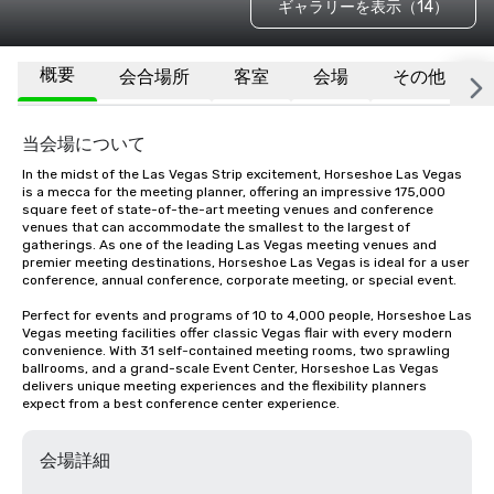
ギャラリーを表示（14）
概要
会合場所
客室
会場
その他
当会場について
In the midst of the Las Vegas Strip excitement, Horseshoe Las Vegas 
is a mecca for the meeting planner, offering an impressive 175,000 
square feet of state-of-the-art meeting venues and conference 
venues that can accommodate the smallest to the largest of 
gatherings. As one of the leading Las Vegas meeting venues and 
premier meeting destinations, Horseshoe Las Vegas is ideal for a user 
conference, annual conference, corporate meeting, or special event.

Perfect for events and programs of 10 to 4,000 people, Horseshoe Las 
Vegas meeting facilities offer classic Vegas flair with every modern 
convenience. With 31 self-contained meeting rooms, two sprawling 
ballrooms, and a grand-scale Event Center, Horseshoe Las Vegas 
delivers unique meeting experiences and the flexibility planners 
expect from a best conference center experience.
会場詳細