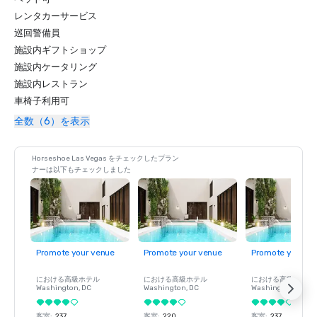
レンタカーサービス
巡回警備員
施設内ギフトショップ
施設内ケータリング
施設内レストラン
車椅子利用可
全数（6）を表示
Horseshoe Las Vegas をチェックしたプラン
ナーは以下もチェックしました
Promote your venue
Promote your venue
Promote your ve
における高級ホテル
における高級ホテル
における高級ホテル
Washington
, DC
Washington
, DC
Washington
, DC
客室
:
237
客室
:
220
客室
:
237