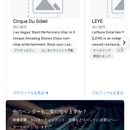
Cirque Du Soleil
LEYE
他の都市
他の都市
Las Vegas’ Best Performers Star in 5
Lettuce Entertain You E
Unique Amazing Shows Enjoy non-
(LEYE) is an independe
stop entertainment. Book your Las
owned restaurant grou
Vegas show tickets.
Chicago that owns, m
アクティビティ
エンターテイメント手配
ケータリング
レストラ
licenses more than 13
希望スタッフ
establishments in Illin
Maryland, Nevada, Cali
Virginia and Washingt
founded in June 1971 
Melman and Jerry A. Or
プロフィールを見る
プロフィールを見る
opening of R.J. Grunts
thanks to the creativit
partners, we proudly 
他のベンダーもご覧になりますか？
at more than 60 conce
from fast casual to fin
映像音響、エンターテインメント、交通などイベントに必要なベン
restaurants.
ダーを紹介しています。