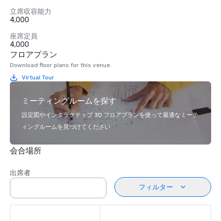
立席収容能力
4,000
座席定員
4,000
フロアプラン
Download floor plans for this venue.
Virtual Tour
ミーティングルームを探す
設定図やインタラクティブ 3D フロアプランを使って最適なミーテ
ィングルームを見つけてください
会合場所
出席者
フィルター