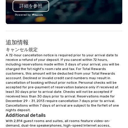
詳細を参照
Powered by
追加情報
キャンセル規定
A 72-hour cancellation notice is required prior to your arrival date to 
receive a refund of your deposit. If you cancel within 72 hours, 
including reservations made within 3 days of your arrival, you will be 
charged the 1st night's room rate and tax. For Total Rewards 
customers, this amount will be deducted from your Total Rewards 
acccount. Declined or invalid credit card numbers may result in 
cancellation of booking without prior notice. Personal checks will be 
accepted for pre-payment of reservation balance only if received at 
least 30 days prior to arrival date. Checks will not be accepted if 
received less than 30 days prior to arrival. Reservations made for 
December 29 - 31, 2013 require cancellation 7 days prior to arrival. 
Cancellations within 7 days of arrival are subject to the forfeit of one 
nights deposit.
Additional details
With 2,814 guest rooms and suites, all rooms feature video-on-
demand, dual-line speakerphones, high-speed Internet access, 