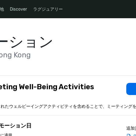
地
Discover
ラグジュアリー
ーション
ong Kong
ting Well-Being Activities
されたウェルビーイングアクティビティを含めることで、ミーティング
モーション日
追加
日 に適用
G