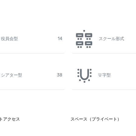
役員会型
14
スクール形式
シアター型
38
U 字型
トアクセス
スペース（プライベート）