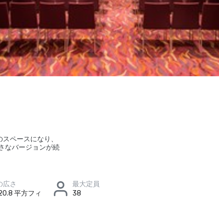
のスペースになり、
さなバージョンが続
の広さ
最大定員
 20.8 平方フィ
38