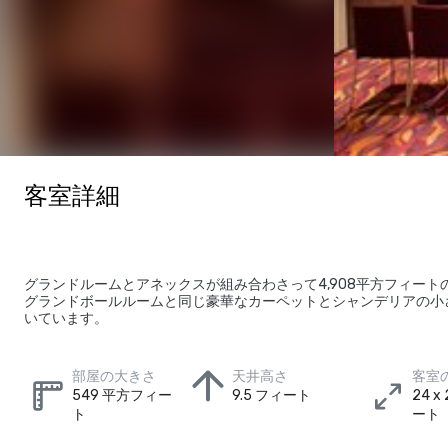
客室詳細
グランドルームとアネックスが組み合わさって4,908平方フィート
グランドボールルームと同じ豪華なカーペットとシャンデリアの小
いています。
部屋の大きさ
天井高さ
客室
549 平方フィー
9.5 フィート
24 x
ト
ート