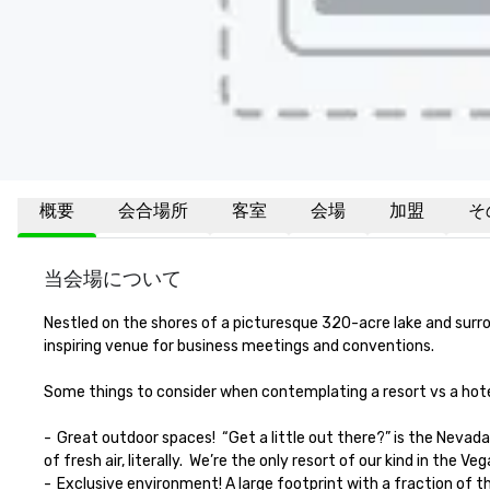
概要
会合場所
客室
会場
加盟
そ
当会場について
Nestled on the shores of a picturesque 320-acre lake and surro
inspiring venue for business meetings and conventions.

Some things to consider when contemplating a resort vs a hotel:
-	Great outdoor spaces!  “Get a little out there?” is the Nevada tourism slogan, and it couldn’t fit us any better.  Enjoy the great outdoor surroundings for private events or team building.  A breath 
of fresh air, literally.  We’re the only resort of our kind in the Vegas
-	Exclusive environment! A large footprint with a fraction of the people.  We’re not on the super pedestrian highway and that’s how we like it.  The privacy lends itself to the importance of your 