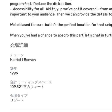
program first.  Reduce the distraction.

-	Accessibility for all!  Airlift, yup we’ve got it covered – from around the world.  Adult playground, yup we’re all about it.  But a playground this big means you’ve gotta help us by sharing what is 
important to your audience. Then we can provide the details for 
We’re biased for sure, but it’s the perfect location for that uni
When you’ve had a chance to absorb this part, let’s chat in furt
会場詳細
チェーン
Marriott Bonvoy
築年
1999
合計ミーティングスペース
109,521 平方フィート
会場タイプ
リゾート