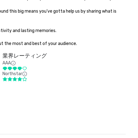
ivity and lasting memories.

 out the most and best of your audience.
業界レーティング
AAA
Northstar