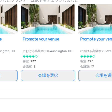
 Spa をチェックしたプランナーは以下もチェックしました
e
Promote your venue
Promote your ve
ington
, DC
における高級ホテル
Washington
, DC
における高級ホテル
Wa
客室
:
237
客室
:
220
会議室
:
8
会議室
:
17
択
会場を選択
会場を選