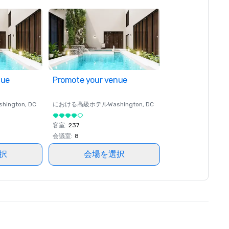
nue
Promote your venue
shington
, DC
における高級ホテル
Washington
, DC
客室
:
237
会議室
:
8
択
会場を選択