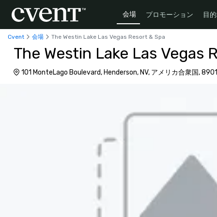
会場
プロモーション
目的
Cvent
会場
The Westin Lake Las Vegas Resort & Spa
The Westin Lake Las Vegas 
101 MonteLago Boulevard, Henderson, NV, アメリカ合衆国, 8901