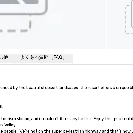
の他
よくある質問（FAQ）
unded by the beautiful desert landscape, the resort offers a unique bl


 Valley.
