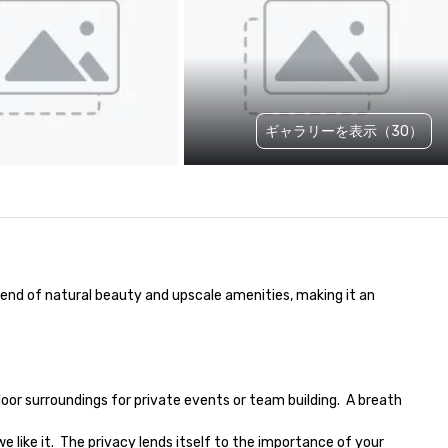
ギャラリーを表示（30）
end of natural beauty and upscale amenities, making it an 