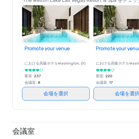
The Westin Lake Las Vegas Resort &
Promote your venue
Promote your venu
における高級ホテル
Washington
, DC
における高級ホテル
Wash
客室
:
237
客室
:
220
会議室
:
8
会議室
:
17
会場を選択
会場を選
会議室