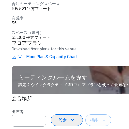
合計ミーティングスペース
109,521 平方フィート
会議室
35
スペース（屋外）
55,000 平方フィート
フロアプラン
Download floor plans for this venue.
WLL Floor Plan & Capacity Chart
ミーティングルームを探す
設定図やインタラクティブ 3D フロアプランを使って最適
会合場所
出席者
設定
機能