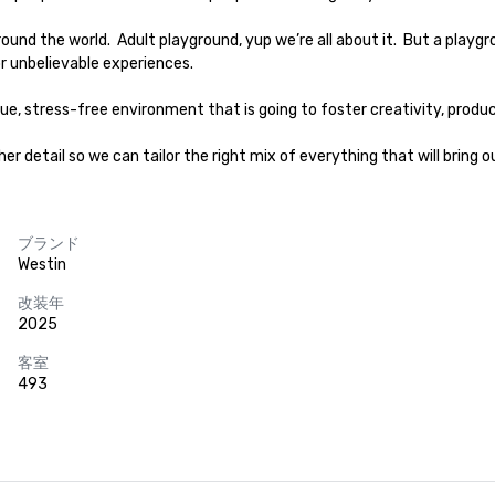
unbelievable experiences.

que, stress-free environment that is going to foster creativity, product
her detail so we can tailor the right mix of everything that will bring
ブランド
Westin
改装年
2025
客室
493