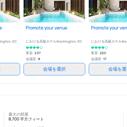
e
Promote your venue
Promote your ve
ington
, DC
における高級ホテル
Washington
, DC
における高級ホテル
Wa
客室
:
237
客室
:
220
会議室
:
8
会議室
:
17
択
会場を選択
会場を選
最大の部屋
8,700 平方フィート