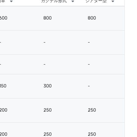
円卓
カクテル形式
シアター型
ス
600
800
800
4
-
-
-
-
-
-
-
-
150
300
-
-
200
250
250
15
200
250
250
15