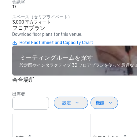
会議室
17
スペース（セミプライベート）
3,000 平方フィート
フロアプラン
Download floor plans for this venue.
Hotel Fact Sheet and Capacity Chart
ミーティングルームを探す
設定図やインタラクティブ 3D フロアプランを使って最適
会合場所
出席者
設定
機能