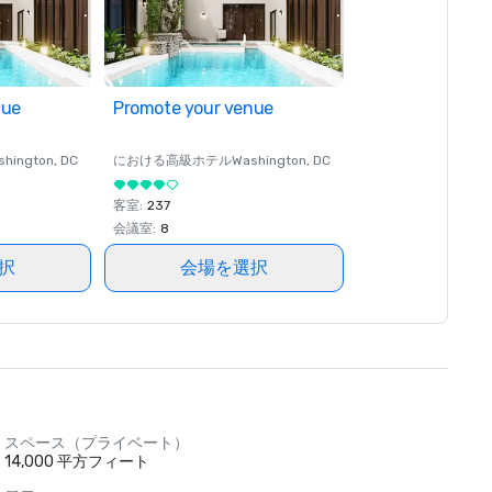
nue
Promote your venue
shington
, DC
における高級ホテル
Washington
, DC
客室
:
237
会議室
:
8
択
会場を選択
スペース（プライベート）
14,000 平方フィート