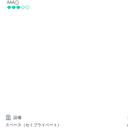
AAA
設備
スペース（セミプライベート）