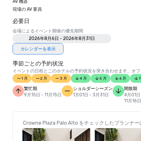
AV 機器
現場の AV 要員
必要日
会場によるイベント開催の優先期間
2026年8月6日 - 2026年8月31日
カレンダーを表示
季節ごとの予約状況
イベントの日程とこのホテルの予約状況を突き合わせます。オフ
1 月
2 月
3 月
4 月
5 月
6 月
7
繁忙期
ショルダーシーズン
閑散期
9月15日 - 11月15日
1月01日 - 3月31日
4月01日 
11月16日
Crowne Plaza Palo Alto をチェックしたプ