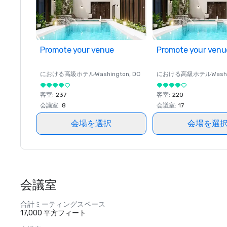
Promote your venue
Promote your venu
における高級ホテル
Washington
, DC
における高級ホテル
Wash
客室
:
237
客室
:
220
会議室
:
8
会議室
:
17
会場を選択
会場を選
会議室
合計ミーティングスペース
17,000 平方フィート