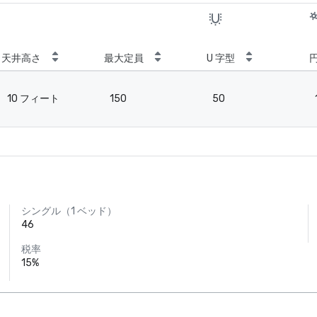
天井高さ
最大定員
U 字型
10 フィート
150
50
シングル（1 ベッド）
46
税率
15%