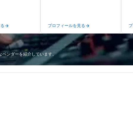
ics, shipping,
Puck founded Wolfgang Puck
ca
mmerce solutions
Catering in 1998, bringing best-in-
ma
class catering and dining services
an
l companies to
to diverse environments. Our
se
見る
プロフィールを見る
プ
 20+ years of
team continues to set the
in
nce and
standard for culinary excellence,
yo
exceptional
bringing Wolfgang’s legendary
han
 set us apart. We
combination of innovative cuisine
we
iable solutions
and refined service to the worlds’
lo
なベンダーを紹介しています。
e the end-user
most renowned and demanding
a 
less from start
corporate, cultural and
yo
entertainment clients.
ac
ty
to
un
m
go