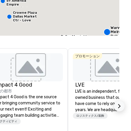
of America
Empire
Central/Dallas
ティングスペース
:
最大の部屋
:
合計ミーティング
Crowne Plaza
 平方フィート
572 平方フィート
4,600 平方フ
Dallas Market
Ctr - Love
Field
Warwick
会場を選択
Melrose -
Dallas
Dallas Marriott
Suites
Medical/Market
Courtyard by
Center
Marriott Dallas
The
Medical/Market
Stonelei
プロモーション
Center
Autogra
Collectio
mpact 4 Good
LVE
の都市
LVE is an independent, family
pact 4 Good is the one source
owned business that our clie
r bringing community service to
have come to rely on for ove
ur next event! Exciting and
years. We are headquartered 
gaging team building activities
Las Vegas and have satellite
ロジスティクス/装飾
e just part of what we offer. Let
クティビティ
offices in Nashville, Denver, Da
 identify the best
and Orlando that offer