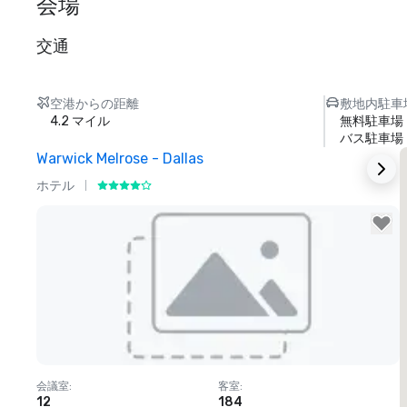
会場
交通
空港からの距離
敷地内駐車
4.2 マイル
無料駐車場
バス駐車場
Warwick Melrose - Dallas
ホテル
Removed from favorites
会議室
:
客室
:
12
184
1