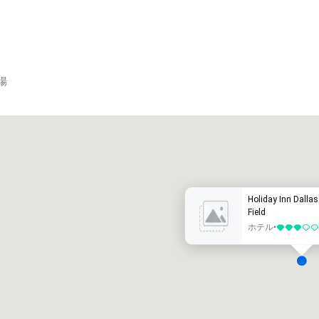
場
Crowne Plaza Dallas Market Ctr - Love Field
ホテル
ホテル
Holiday Inn Dallas
Field
ホテル
•
5 中の 3
Removed from favorites
Remov
会議室
:
客室
:
会議室
:
2
354
2