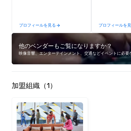
fulfillment, logist
along with e-co
we handle it all. While there are
many promotiona
プロフィールを見る
プロフィールを
choose from, our
industry experie
commitment to 
他のベンダーもご覧になりますか？
customer service
deliver smart, rel
映像音響、エンターテインメント、交通などイベントに必要
designed to mak
experience seam
to finish. We are also a certified
WOSB.
加盟組織（1）