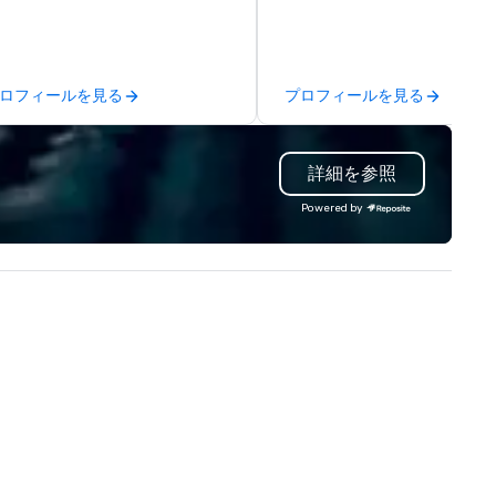
use/beneficiary to support,
comprehensive tradeshow a
nage the donation logistics
exposition services in every 
d bring the spirit of community
North American market. With 
rvice to your group. From your
capabilities in general
ロフィールを見る
プロフィールを見る
itial request through the day of
contracting, custom exhibit
ur event, Impact 4 Good
building, graphic design, detail
dles all the details. Where are
and logistics. We are able to
詳細を参照
? Nationwide and abroad, our
troubleshoot any problem us
cal team’s got you covered. Got
our extensive knowledge and
Powered by
cause you love? Our events put
experience to help you find a
ur philanthropic values into
implement the right solutions
tion. Short on time? Activities
pically range from 30 minutes
 2 hours. Looking for something
ique? We customize events to
eet your
als/objectives/budget.