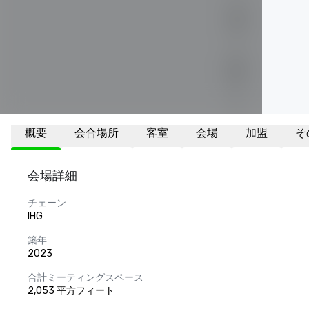
概要
会合場所
客室
会場
加盟
そ
会場詳細
チェーン
IHG
築年
2023
合計ミーティングスペース
2,053 平方フィート