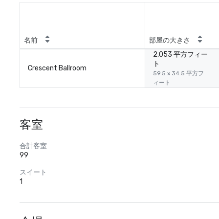
名前
部屋の大きさ
2,053 平方フィー
ト
Crescent Ballroom
59.5 x 34.5 平方フ
ィート
客室
合計客室
99
スイート
1