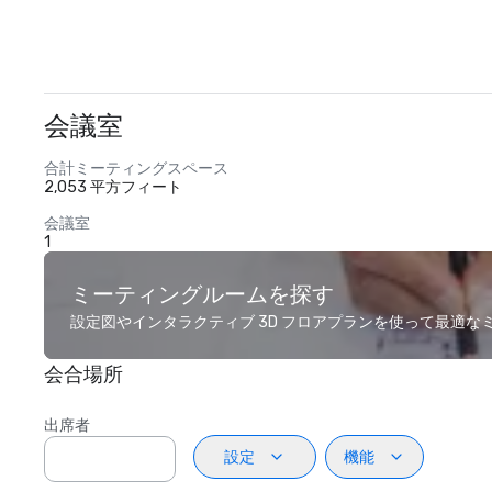
会議室
合計ミーティングスペース
2,053 平方フィート
会議室
1
ミーティングルームを探す
設定図やインタラクティブ 3D フロアプランを使って最適
会合場所
出席者
設定
機能