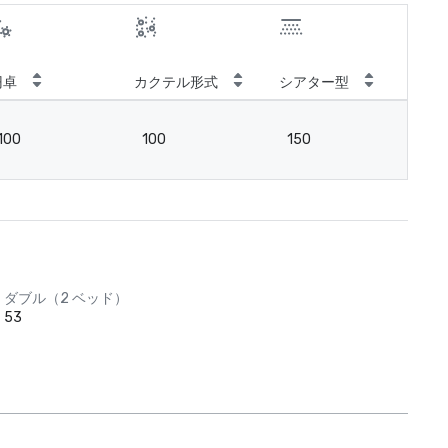
円卓
カクテル形式
シアター型
ス
100
100
150
7
ダブル（2 ベッド）
53