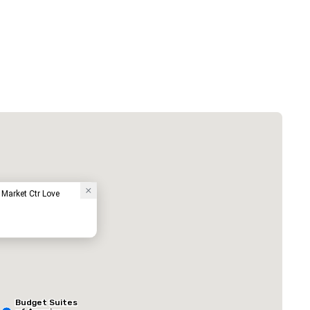
Courtyard by Marriott Dallas Medical/Market Center
ホテル
 Market Ctr Love
ed from favorites
Removed from
客室
:
会議室
:
Budget Suites
184
4