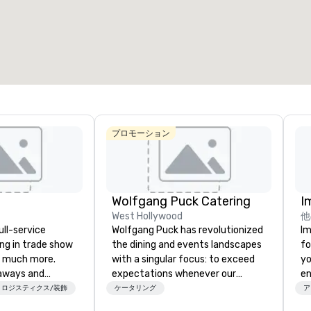
合計ミーティングスペース
:
最大の部屋
:
合計ミー
17,000 平方フィート
7,063 平方フィート
1,144
会場を選択
プロモーション
Wolfgang Puck Catering
I
West Hollywood
他
ull-service
Wolfgang Puck has revolutionized
Im
ing in trade show
the dining and events landscapes
fo
 much more.
with a singular focus: to exceed
yo
aways and
expectations whenever our
en
to executive
guests gather for a meal.
ar
ロジスティクス/装飾
ケータリング
ア
 banners, signage,
Austrian-born Chef Wolfgang
us