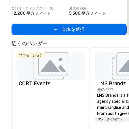
合計ミーティングスペース
:
最大の部屋
:
12,200 平方フィート
5,500 平方フィート
会場を選択
近くのベンダー
プロモーション
CORT Events
LMS Brandz
他の都市
LMS Brandz is a f
agency specializ
merchandise and
From booth give
branded apparel 
アメニティ/ギフト
gifting, displays,