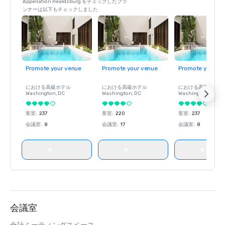
Appellation Healdsburg をチェックしたプラ
ンナーは以下もチェックしました
Promote your venue
Promote your venue
Promote your ve
における高級ホテル
における高級ホテル
における高級ホテル
Washington
, DC
Washington
, DC
Washington
, DC
客室
:
237
客室
:
220
客室
:
237
会議室
:
8
会議室
:
17
会議室
:
8
会議室