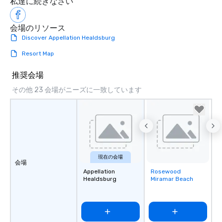
私達に続きなさい
会場のリソース
Discover Appellation Healdsburg
Resort Map
推奨会場
その他 23 会場がニーズに一致しています
現在の会場
会場
Appellation
Rosewood
Removed from
Healdsburg
Miramar Beach
favorites