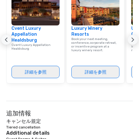
Cvent Luxury
Luxury Winery
Uni
Appellation
Resorts
Ca
Book your next meeting,
Find 
Healdsburg
conference, corporate retreat,
resor
Cvent Luxury Appellation
or incentive program at a
ince
Healdsburg
luxury winery resort.
retre
詳細を参照
詳細を参照
追加情報
キャンセル規定
Tiered cancellation
Additional details