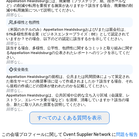
Appellation Healdsburgには、廃棄物（プラスチック、紙、段ボールな
ど）の削減や転用を重視する施策がありますか？該当する場合、廃棄物の削
減や転用施策について説明してください。
回答なし。
多様性と包摂性
（米国のホテルのみ）Appellation Healdsburgおよび/または親会社は、
51%多様性所有企業（ビジネスエンタープライズ：BE）として認定されて
いますか？その場合、以下のどの認定に該当するかを示してください。
回答なし。
該当する場合、多様性、公平性、包摂性に関するコミットと取り組みに関す
るAppellation Healdsburgの公表されたレポートへのリンクを示してくだ
さい。
回答なし。
安全衛生
Appellation Healdsburgの規程は、公共または民間団体によって策定され
た衛生サービスの推奨事項に従って作成されましたか？該当する場合、それ
ら規程の作成にどの団体が使われたのかを記載してください。
回答なし。
Appellation Healdsburgは、公共区域や公的な立ち入り区域（会議室、レ
ストラン、エレベータ乗り場など）を清掃、消毒していますか？該当の場
合、新たに取り入れた措置を説明してください。
回答なし。
すべてのよくある質問を表示
この会場プロフィールに関して Cvent Supplier Network に
問題を報告