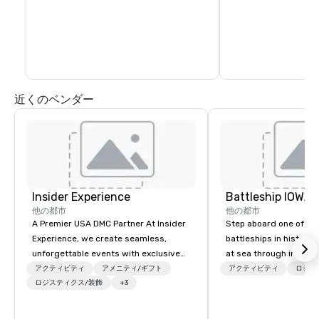
and activities all wit
blocks. In fact, you c
days exploring everyt
of Healdsburg has to 
leaving the central pl
近くのベンダー
Insider Experience
Battleship IOWA
他の都市
他の都市
A Premier USA DMC Partner At Insider
Step aboard one of th
Experience, we create seamless,
battleships in history 
unforgettable events with exclusive
at sea through immers
access to premium venues, world-
designed for all ages.
アクティビティ
アメニティ/ギフト
アクティビティ
ロジス
class entertainment, and VIP sporting
ロジスティクス/装飾
+3
guided tours and sca
experiences. With over 20 years of
with Vicky the Dog to 
expertise, we handle every detail
led journeys through r