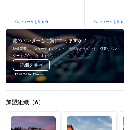
behind the scenes, ensuring a
there’s an adventure f
flawless, five-star experience.
explorer. Whether you’re retracing the
Planners value our quick response
steps of U.S. President
プロフィールを見る
プロフィールを見る
times, all-inclusive budget
massive gun turrets, 
turnarounds, strong industry
the heart of the engin
relationships, and operational
or racing against time
他のベンダーもご覧になりますか？
precision. We operate across the U.S.
ship in a thrilling esc
in key destinations such as Hawaii,
each experience brings 
映像音響、エンターテインメント、交通などイベントに必要なベン
Los Angeles, San Francisco, San
in unforgettable ways.
ダーを紹介しています。
Diego, Orange County, Las Vegas, New
詳細を参照
York, Chicago and Miami. Our global
offices enable us to efficiently serve
Powered by
both U.S. and international clients
across multiple time zones. Let’s craft
something extraordinary together—
contact us today!
加盟組織（6）