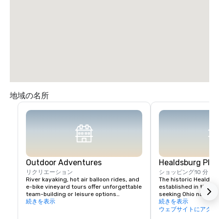
地域の名所
Outdoor Adventures
Healdsburg Plaz
リクリエーション
ショッピング
10 分
River kayaking, hot air balloon rides, and 
The historic Healdsb
e-bike vineyard tours offer unforgettable 
established in the 1
team-building or leisure options

seeking Ohio native 
続きを表示
vital touchpoint for vi
続きを表示
Nearby Lake Sonoma provides hiking and 
immense concentratio
ウェブサイトにアクセ
boating opportunities.
restaurants, wine exp