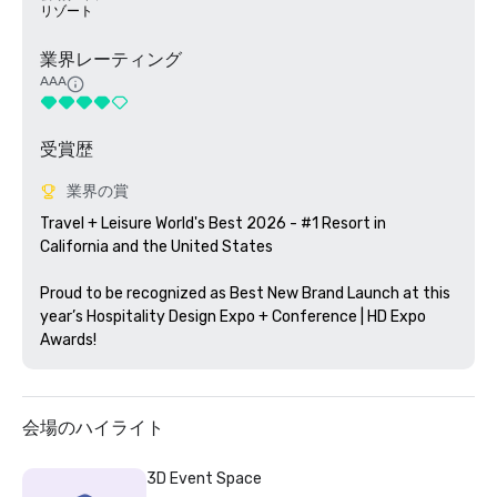
リゾート
業界レーティング
AAA
受賞歴
業界の賞
Travel + Leisure World's Best 2026 - #1 Resort in 
California and the United States

Proud to be recognized as Best New Brand Launch at this 
year’s Hospitality Design Expo + Conference | HD Expo 
Awards!
会場のハイライト
3D Event Space