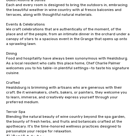
Guest Rooms & Suites

Each and every room is designed to bring the outdoors in, embracing 
the beautiful weather in wine country with al fresco balconies and 
terraces, along with thoughtful natural materials.

Events & Celebrations

We craft celebrations that are authentically of the moment, of the 
place and of the people, from an intimate dinner in the orchard under a 
canopy of stars to a spacious event in the Grange that opens up onto 
a sprawling lawn.

Dining

Food and hospitality have always been synonymous with Healdsburg. 
As a local resident who calls this place home, Chef Charlie Palmer 
welcomes you to his table—in plentiful settings—to taste his signature 
cuisine.

Crafted

Healdsburg is brimming with artisans who are generous with their 
craft. Be it winemakers, chefs, bakers, or painters, they welcome you 
to learn, immerse, and creatively express yourself through your 
preferred medium.

Terroir Spa

Blending the natural beauty of wine country beyond the spa garden, 
the bounty of fresh herbs, and fruits and botanicals crafted at the 
apothecary. It's the time-honored wellness practices designed to 
personalize your recipe for relaxation.