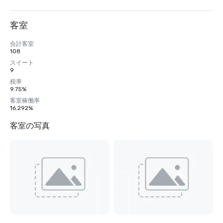
客室
合計客室
108
スイート
9
税率
9.75%
客室稼働率
16.292%
客室の写真
さ
ら
に
9
枚