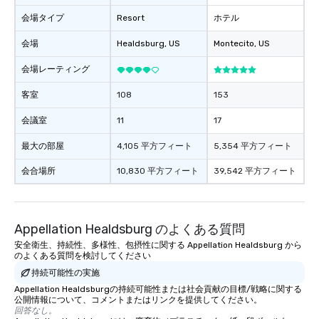
会場タイプ
Resort
ホテル
会場
Healdsburg
, US
Montecito
, US
会場レーティング
客室
108
153
会議室
11
17
最大の部屋
4,105 平方フィート
5,354 平方フィート
会合場所
10,830 平方フィート
39,542 平方フィート
Appellation Healdsburg のよくある質問
安全衛生、持続性、多様性、包摂性に関する Appellation Healdsburg から
のよくある質問を検討してください
持続可能性の実施
Appellation Healdsburgの持続可能性または社会貢献の目標/戦略に関する
公開情報について、コメントまたはリンクを提供してください。
回答なし。