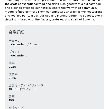
hospitality—one that’s deeply connected to the land, the seasons, and 
the craft of exceptional food and drink. Designed with a culinary soul 
and a sense of place, our hotel is where the warmth of community 
meets refined comfort. From our signature Charlie Palmer restaurant 
and rooftop bar to a tranquil spa and inviting gathering spaces, every 
detail is infused with the flavors, textures, and spirit of Sonoma.
会場詳細
チェーン
Independent / Other
ブランド
Independent
築年
2025
改装年
2025
合計ミーティングスペース
10,830 平方フィート
客室
108
会場タイプ