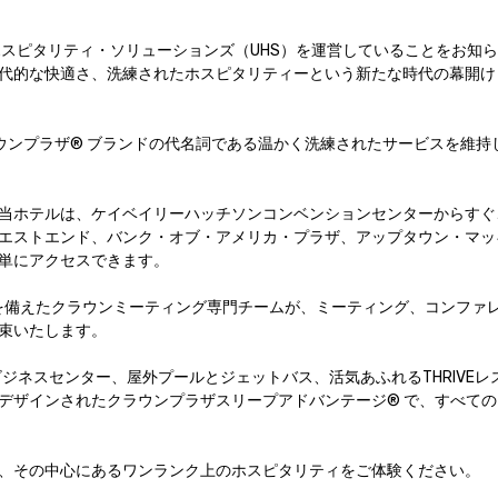
ル・ホスピタリティ・ソリューションズ（UHS）を運営していることをお知
代的な快適さ、洗練されたホスピタリティーという新たな時代の幕開け
ラウンプラザ® ブランドの代名詞である温かく洗練されたサービスを維持
当ホテルは、ケイベイリーハッチソンコンベンションセンターからすぐ
エストエンド、バンク・オブ・アメリカ・プラザ、アップタウン・マッ
アクセスできます。

スを備えたクラウンミーティング専門チームが、ミーティング、コンファ
たします。

ジネスセンター、屋外プールとジェットバス、活気あふれるTHRIVEレ
デザインされたクラウンプラザスリープアドバンテージ® で、すべての
、その中心にあるワンランク上のホスピタリティをご体験ください。