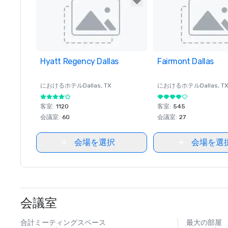
Hyatt Regency Dallas
Removed from favorites
Fairmont Dallas
Removed from favor
におけるホテル
Dallas
, TX
におけるホテル
Dallas
, T
客室
:
1120
客室
:
545
会議室
:
60
会議室
:
27
会場を選択
会場を選
会議室
合計ミーティングスペース
最大の部屋