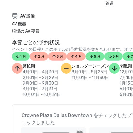
鉄道
AV 設備
AV 機器
現場の AV 要員
季節ごとの予約状況
イベントの日程とこのホテルの予約状況を突き合わせます。オフ
1 月
2 月
3 月
4 月
5 月
6 月
7
繁忙期
ショルダーシーズン
閑散期
4月01日 - 4月30日
8月01日 - 8月25日
12月01
2月01日 - 2月29日
11月01日 - 11月30日
7月10日
9月01日 - 9月30日
1月13日
3月01日 - 3月31日
6月01
10月01日 - 10月31日
5月01日
Crowne Plaza Dallas Downtown をチェッ
ェックしました