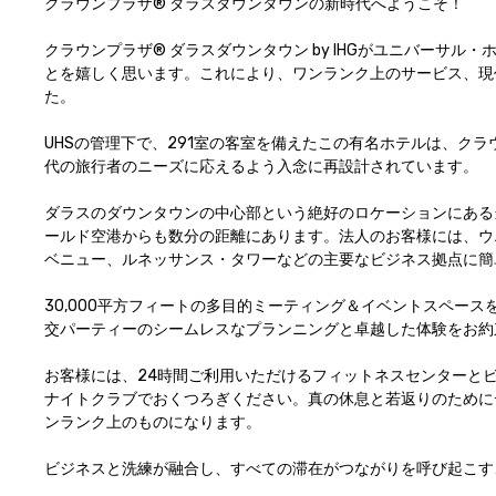
クラウンプラザ® ダラスダウンタウンの新時代へようこそ！

クラウンプラザ® ダラスダウンタウン by IHGがユニバーサ
とを嬉しく思います。これにより、ワンランク上のサービス、現
た。

UHSの管理下で、291室の客室を備えたこの有名ホテルは、ク
代の旅行者のニーズに応えるよう入念に再設計されています。

ダラスのダウンタウンの中心部という絶好のロケーションにある
ールド空港からも数分の距離にあります。法人のお客様には、ウ
ベニュー、ルネッサンス・タワーなどの主要なビジネス拠点に簡単に
30,000平方フィートの多目的ミーティング＆イベントスペー
交パーティーのシームレスなプランニングと卓越した体験をお約束い
お客様には、24時間ご利用いただけるフィットネスセンターとビ
ナイトクラブでおくつろぎください。真の休息と若返りのために
ンランク上のものになります。

ビジネスと洗練が融合し、すべての滞在がつながりを呼び起こす