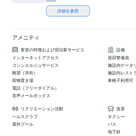
detail.
詳細を参照
アメニティ
客室の特徴および宿泊客サービス
設備
インターネットアクセス
巡回警備員
コンシエルジュサービス
施設内ケータ
眺望（市街）
施設内レスト
荷物置き場
車椅子利用可
電話（フリーダイアル）
音声メールボックス
リクリエーション活動
送迎
ヘルスクラブ
タクシー
屋外プール
バス
地下鉄