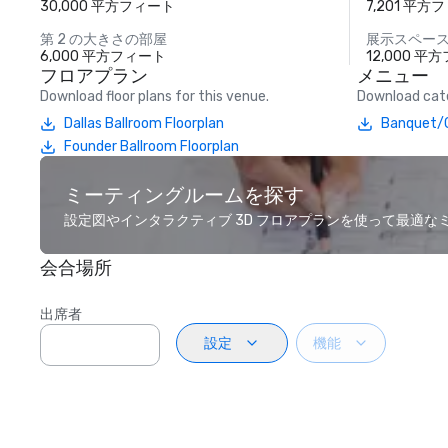
30,000 平方フィート
7,201 平方
第 2 の大きさの部屋
展示スペー
6,000 平方フィート
12,000 平
フロアプラン
メニュー
Download floor plans for this venue.
Download cate
Dallas Ballroom Floorplan
Banquet/C
Founder Ballroom Floorplan
ミーティングルームを探す
設定図やインタラクティブ 3D フロアプランを使って最適
会合場所
出席者
設定
機能