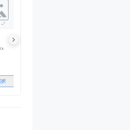
orites
Hilton Anatole
Removed from favorites
Sheraton Dallas
Removed from fa
 TX
におけるホテル
Dallas
, TX
におけるホテル
Dalla
客室
:
1617
客室
:
1841
会議室
:
65
会議室
:
53
選択
会場を選択
会場を