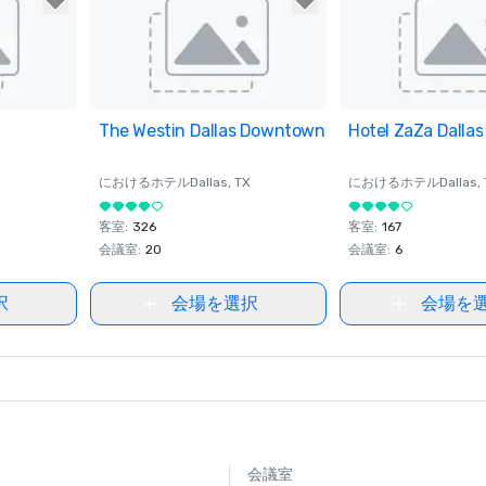
ites
The Westin Dallas Downtown
Removed from favorites
Hotel ZaZa Dallas
Removed from fav
X
におけるホテル
Dallas
, TX
におけるホテル
Dallas
,
客室
:
326
客室
:
167
会議室
:
20
会議室
:
6
択
会場を選択
会場を
会議室