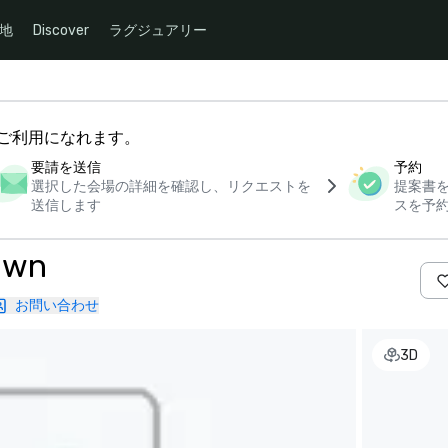
地
Discover
ラグジュアリー
下からご利用になれます。
要請を送信
予約
選択した会場の詳細を確認し、リクエストを
提案書
送信します
スを予
own
お問い合わせ
3D