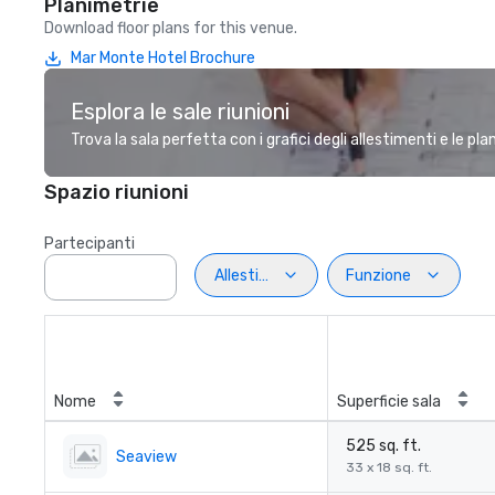
Planimetrie
Download floor plans for this venue.
Mar Monte Hotel Brochure
Esplora le sale riunioni
Trova la sala perfetta con i grafici degli allestimenti e le pl
Spazio riunioni
Partecipanti
Allestimento
Funzione
Nome
Superficie sala
525 sq. ft.
Seaview
33 x 18 sq. ft.