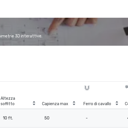
animetrie 3D interattive.
Altezza
soffitto
Capienza max
Ferro di cavallo
C
10 ft.
50
-