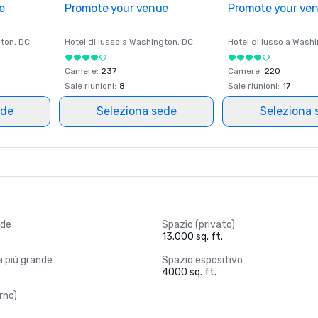
e
Promote your venue
Promote your ve
ton
, DC
Hotel di lusso a
Washington
, DC
Hotel di lusso a
Washi
Camere
:
237
Camere
:
220
Sale riunioni
:
8
Sale riunioni
:
17
ede
Seleziona sede
Seleziona 
nde
Spazio (privato)
13.000 sq. ft.
 più grande
Spazio espositivo
4000 sq. ft.
rno)