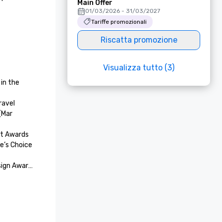
Main Offer
01/03/2026 - 31/03/2027
Tariffe promozionali
Riscatta promozione
Visualizza tutto (3)
in the 
avel 
Mar 
t Awards 
e’s Choice 
sign Awards 
ality 
rant

e mention 
rds for 