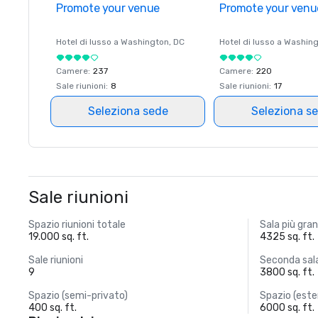
Promote your venue
Promote your venu
Hotel di lusso a
Washington
, DC
Hotel di lusso a
Washing
Camere
:
237
Camere
:
220
Sale riunioni
:
8
Sale riunioni
:
17
Seleziona sede
Seleziona s
Sale riunioni
Spazio riunioni totale
Sala più gra
19.000 sq. ft.
4325 sq. ft.
Sale riunioni
Seconda sala
9
3800 sq. ft.
Spazio (semi-privato)
Spazio (este
400 sq. ft.
6000 sq. ft.