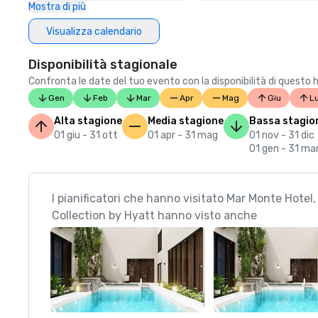
Mostra di più
Visualizza calendario
Disponibilità stagionale
Confronta le date del tuo evento con la disponibilità di questo 
Gen
Feb
Mar
Apr
Mag
Giu
L
Alta stagione
Media stagione
Bassa stagio
01 giu - 31 ott
01 apr - 31 mag
01 nov - 31 dic
01 gen - 31 ma
I pianificatori che hanno visitato Mar Monte Hote
Collection by Hyatt hanno visto anche