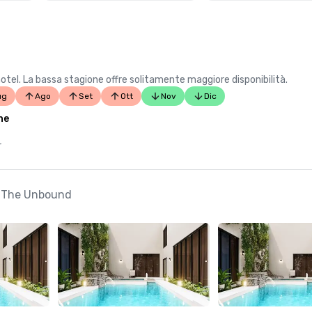
hotel. La bassa stagione offre solitamente maggiore disponibilità.
ug
Ago
Set
Ott
Nov
Dic
ne
r
l, The Unbound