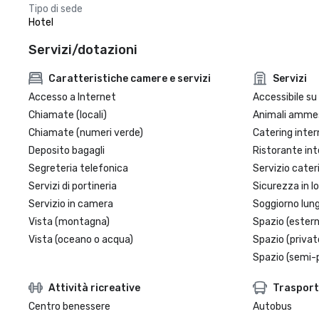
Tipo di sede
Hotel
Servizi/dotazioni
Caratteristiche camere e servizi
Servizi
Accesso a Internet
Accessibile su 
Chiamate (locali)
Animali amme
Chiamate (numeri verde)
Catering inter
Deposito bagagli
Ristorante int
Segreteria telefonica
Servizio cater
Servizi di portineria
Sicurezza in l
Servizio in camera
Soggiorno lun
Vista (montagna)
Spazio (estern
Vista (oceano o acqua)
Spazio (privat
Spazio (semi-p
Attività ricreative
Trasport
Centro benessere
Autobus