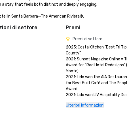
a stay that feels both distinct and deeply engaging.

Hotel in Santa Barbara—The American Riviera®.
zioni di settore
Premi
Premi di settore
2023: Costa Kitchen "Best Tri Tip 
County".

2021: Sunset Magazine Online = Tr
Award for “Rad Hotel Redesigns” (
Monte)

2021: Lido won the AIA Restauran
for Best Built Café and The Peopl
Award

2021: Lido won LIV Hospitality De
for Best Casual Café

Ulteriori informazioni
2021: Lido was a finalist for Hospit
Design Award’s Best Casual Restau
2021: Costa received an honorabl
for the LIV Hospitality Design Awa