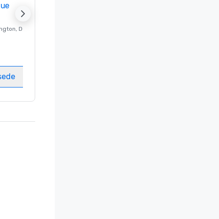
nue
Promote your venue
ngton
, DC
Hotel di lusso a
Washington
, DC
Camere
:
237
Sale riunioni
:
8
sede
Seleziona sede