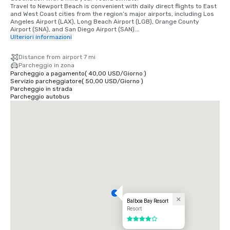
Travel to Newport Beach is convenient with daily direct flights to East 
and West Coast cities from the region’s major airports, including Los 
Angeles Airport (LAX), Long Beach Airport (LGB), Orange County 
Airport (SNA), and San Diego Airport (SAN).

Ulteriori informazioni
•	Orange County Airport 7 miles/15 minutes

•	Long Beach Airport 14 miles/30 minutes

Distance from airport 7 mi
•	Los Angeles Airport 50 miles/60 minutes

Parcheggio in zona
•	San Diego Airport 87 miles/90 minutes

Parcheggio a pagamento
(
40,00 USD
/
Giorno
)
•	Anaheim Convention Center 16 miles/35 minutes
Servizio parcheggiatore
(
50,00 USD
/
Giorno
)
Parcheggio in strada
Parcheggio autobus
Balboa Bay Resort
Resort
4 su 5