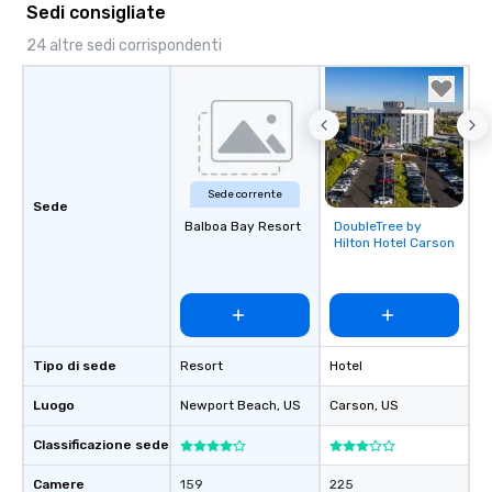
creating a swinging vibe for cocktail
Sedi consigliate
hour, to providing some sultry sounds
24 altre sedi corrispondenti
for dinner which lead right into an
unforgettable all night dance party!
Pop Nouveau will be there every step
of the way to make planning your
wedding day a breeze. We have many
options available for every size venue
and every budget.
Sede corrente
Sede
Balboa Bay Resort
DoubleTree by
Removed from
Hilton Hotel Carson
favorites
Tipo di sede
Resort
Hotel
Luogo
Newport Beach
, US
Carson
, US
Classificazione sede
Camere
159
225