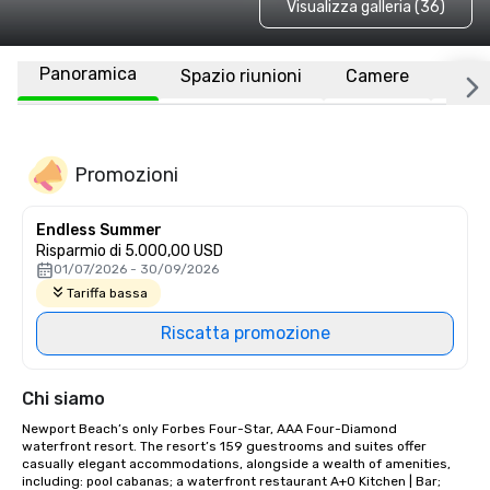
Visualizza galleria (36)
Panoramica
Spazio riunioni
Camere
Luo
Promozioni
Endless Summer
Risparmio di 5.000,00 USD
01/07/2026 - 30/09/2026
Tariffa bassa
Riscatta promozione
Chi siamo
Newport Beach’s only Forbes Four-Star, AAA Four-Diamond 
waterfront resort. The resort’s 159 guestrooms and suites offer 
casually elegant accommodations, alongside a wealth of amenities, 
including: pool cabanas; a waterfront restaurant A+O Kitchen | Bar; 