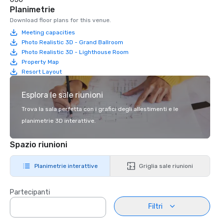
Planimetrie
Download floor plans for this venue.
Meeting capacities
Photo Realistic 3D - Grand Ballroom
Photo Realistic 3D - Lighthouse Room
Property Map
Resort Layout
Esplora le sale riunioni
Trova la sala perfetta con i grafici degli allestimenti e le
planimetrie 3D interattive.
Spazio riunioni
Planimetrie interattive
Griglia sale riunioni
Partecipanti
Filtri