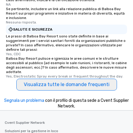
caso affermativo, indicare la certificazione ottenuta:
NA
Se pertinente, includere un link alla relazione pubblica di Balboa Bay
Resort sui propri programmi e iniziative in materia di diversità, equità
e inclusione.
Nessuna risposta.
SALUTE E SICUREZZA
Le prassi di Balboa Bay Resort sono state definite in base ai
suggerimenti per i servizi sanitari forniti da organizzazioni pubbliche o
private? In caso affermativo, elencare le organizzazioni utilizzate per
definire tali prassi:
Yes, CDC
Balboa Bay Resort pulisce e igienizza le aree comuni e le strutture
accessibili al pubblico (ad esempio le sale riunioni, i ristoranti, le cabine
degli ascensori, ecc.)? In caso affermativo, descrivere le nuove misure
adottate.
Yes, Electrostatic Spray every break or frequent throughout the day.
Visualizza tutte le domande frequenti
Segnala un problema
con il profilo di questa sede a Cvent Supplier
Network.
Cvent Supplier Network
Soluzioni per la gestione in loco