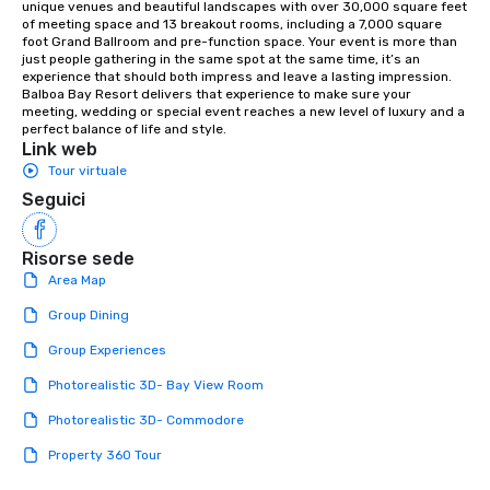
unique venues and beautiful landscapes with over 30,000 square feet 
library of hundreds of modern hits
of meeting space and 13 breakout rooms, including a 7,000 square 
rearranged with syncopation, swing,
foot Grand Ballroom and pre-function space. Your event is more than 
and soul. ► Visual Sophistication: Our
just people gathering in the same spot at the same time, it’s an 
experience that should both impress and leave a lasting impression. 
performers reflect the "Nouveau"
Balboa Bay Resort delivers that experience to make sure your 
aesthetic—classic elegance with a
meeting, wedding or special event reaches a new level of luxury and a 
modern edge. By choosing Pop
perfect balance of life and style.
Link web
Nouveau Jazz, you aren't just booking
Tour virtuale
a band; you are securing an
immersive experience. We specialize
Seguici
in that "golden hour" energy—where
the music is sophisticated enough for
Risorse sede
cocktails and conversation, yet
Area Map
infectious enough to keep guests
engaged and energized throughout
Group Dining
the night. ► Pop Nouveau has
Group Experiences
decades of experience performing at
weddings all over the planet! We are
Photorealistic 3D- Bay View Room
ready to provide you with the perfect
Photorealistic 3D- Commodore
soundtrack to enhance every moment
of your special day! From setting the
Property 360 Tour
mood for your "I do" moment, to