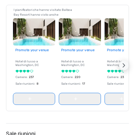
I pianificatori che hanno visitato Balboa
Bay Resort hanno visto anche
Promote your venue
Promote your venue
Promote your ve
Hotel di lusso a
Hotel di lusso a
Hotel di lusso a
Washington
, DC
Washington
, DC
Washington
, DC
Camere
:
237
Camere
:
220
Camere
:
237
Sale riunioni
:
8
Sale riunioni
:
17
Sale riunioni
:
8
Sale riunioni