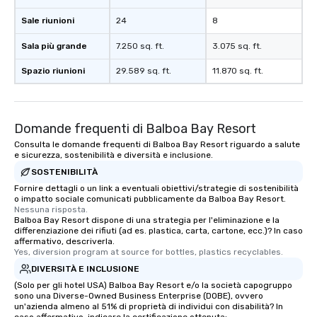
Sale riunioni
24
8
Sala più grande
7.250 sq. ft.
3.075 sq. ft.
Spazio riunioni
29.589 sq. ft.
11.870 sq. ft.
Domande frequenti di Balboa Bay Resort
Consulta le domande frequenti di Balboa Bay Resort riguardo a salute
e sicurezza, sostenibilità e diversità e inclusione.
SOSTENIBILITÀ
Fornire dettagli o un link a eventuali obiettivi/strategie di sostenibilità
o impatto sociale comunicati pubblicamente da Balboa Bay Resort.
Nessuna risposta.
Balboa Bay Resort dispone di una strategia per l'eliminazione e la
differenziazione dei rifiuti (ad es. plastica, carta, cartone, ecc.)? In caso
affermativo, descriverla.
Yes, diversion program at source for bottles, plastics recyclables.
DIVERSITÀ E INCLUSIONE
(Solo per gli hotel USA) Balboa Bay Resort e/o la società capogruppo
sono una Diverse-Owned Business Enterprise (DOBE), ovvero
un'azienda almeno al 51% di proprietà di individui con disabilità? In