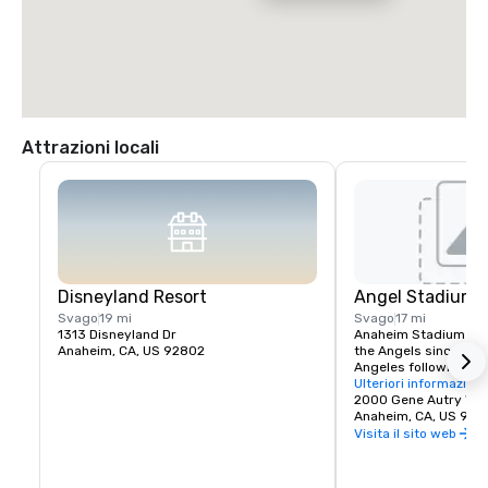
Attrazioni locali
Disneyland Resort
Angel Stadium 
Svago
19 mi
Svago
17 mi
1313 Disneyland Dr
Anaheim Stadium had
Anaheim, CA, US 92802
the Angels since thei
Angeles following the
stadium opened April 
Ulteriori informazioni
California Angels hos
2000 Gene Autry Wa
Francisco Giants in a
Anaheim, CA, US 928
The franchise's first
Visita il sito web
game was April 19, 19
White Sox. The Los A
played at Wrigley Fiel