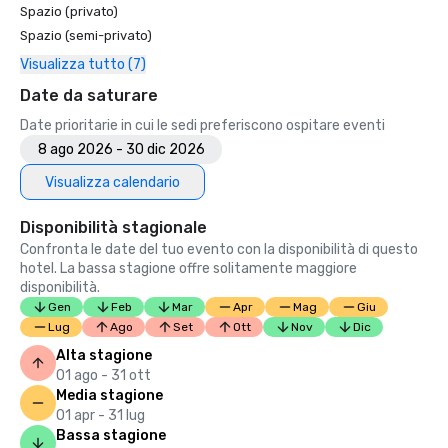
Spazio (privato)
Spazio (semi-privato)
Visualizza tutto (7)
Date da saturare
Date prioritarie in cui le sedi preferiscono ospitare eventi
8 ago 2026 - 30 dic 2026
Visualizza calendario
Disponibilità stagionale
Confronta le date del tuo evento con la disponibilità di questo
hotel. La bassa stagione offre solitamente maggiore
disponibilità.
Gen
Feb
Mar
Apr
Mag
Giu
Lug
Ago
Set
Ott
Nov
Dic
Alta stagione
01 ago - 31 ott
Media stagione
01 apr - 31 lug
Bassa stagione