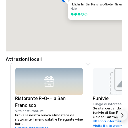
Holiday Inn San Francisco-Golden Gateway
Hotel
3 su 5
Attrazioni locali
Ristorante R-O-H a San
Funivie
Luogo di interesse st
Francisco
Se stai cercando un ho
Vita notturna
0 mi
funivie di San Francisc
Prova la nostra nuova atmosfera da 
Golden Gateway è let
ristorante, i menu salati e l'elegante wine 
passi da California St
Ulteriori informazioni
bar!

offrono un facile acces
Visita il sito web