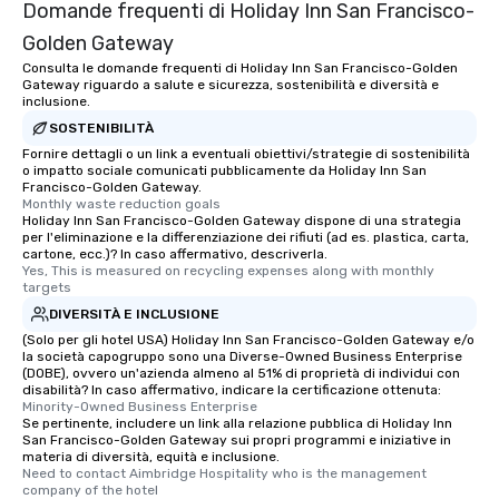
Domande frequenti di Holiday Inn San Francisco-
Golden Gateway
Consulta le domande frequenti di Holiday Inn San Francisco-Golden
Gateway riguardo a salute e sicurezza, sostenibilità e diversità e
inclusione.
SOSTENIBILITÀ
Fornire dettagli o un link a eventuali obiettivi/strategie di sostenibilità
o impatto sociale comunicati pubblicamente da Holiday Inn San
Francisco-Golden Gateway.
Monthly waste reduction goals
Holiday Inn San Francisco-Golden Gateway dispone di una strategia
per l'eliminazione e la differenziazione dei rifiuti (ad es. plastica, carta,
cartone, ecc.)? In caso affermativo, descriverla.
Yes, This is measured on recycling expenses along with monthly 
targets
DIVERSITÀ E INCLUSIONE
(Solo per gli hotel USA) Holiday Inn San Francisco-Golden Gateway e/o
la società capogruppo sono una Diverse-Owned Business Enterprise
(DOBE), ovvero un'azienda almeno al 51% di proprietà di individui con
disabilità? In caso affermativo, indicare la certificazione ottenuta:
Minority-Owned Business Enterprise
Se pertinente, includere un link alla relazione pubblica di Holiday Inn
San Francisco-Golden Gateway sui propri programmi e iniziative in
materia di diversità, equità e inclusione.
Need to contact Aimbridge Hospitality who is the management 
company of the hotel