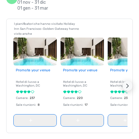
01 nov - 31 dic
01 gen - 31 mar
I pianificatori che hanno visitato Holiday
Inn San Francisco-Golden Gateway hanno
visto anche
Promote your venue
Promote your venue
Promote your ve
Hotel di lusso a
Hotel di lusso a
Hotel di lusso a
Washington
, DC
Washington
, DC
Washington
, DC
Camere
:
237
Camere
:
220
Camere
:
237
Sale riunioni
:
8
Sale riunioni
:
17
Sale riunioni
:
8