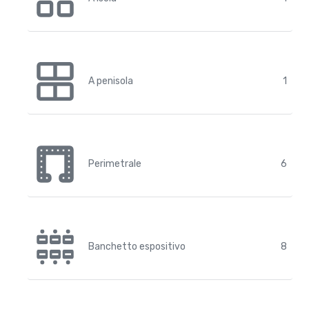
A penisola
1
Perimetrale
6
Banchetto espositivo
8