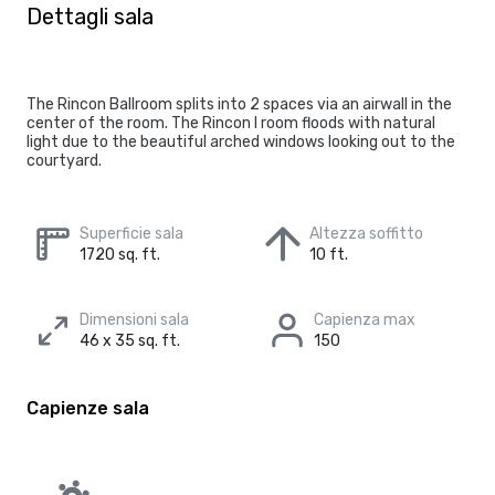
Dettagli sala
The Rincon Ballroom splits into 2 spaces via an airwall in the
center of the room. The Rincon I room floods with natural
light due to the beautiful arched windows looking out to the
courtyard.
Superficie sala
Altezza soffitto
1720 sq. ft.
10 ft.
Dimensioni sala
Capienza max
46 x 35 sq. ft.
150
Capienze sala