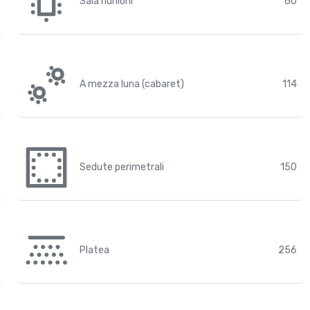
Sala riunioni
60
A mezza luna (cabaret)
114
Sedute perimetrali
150
Platea
256