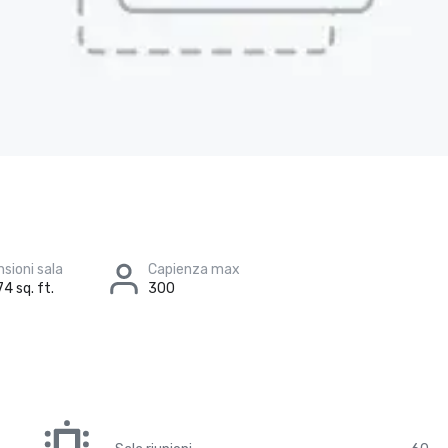
sioni sala
Capienza max
4 sq. ft.
300