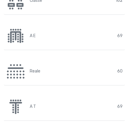
Classe
162
A E
69
Reale
60
A T
69