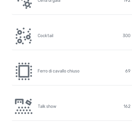
Cena di gala
192
Cocktail
300
Ferro di cavallo chiuso
69
Talk show
162