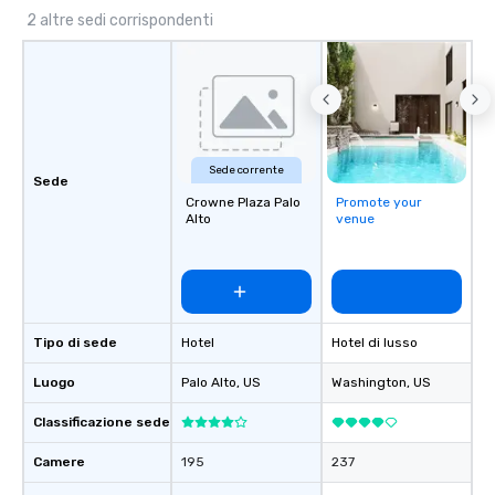
2 altre sedi corrispondenti
Sede corrente
Sede
Crowne Plaza Palo
Promote your
Alto
venue
Tipo di sede
Hotel
Hotel di lusso
Luogo
Palo Alto
, US
Washington
, US
Classificazione sede
Camere
195
237