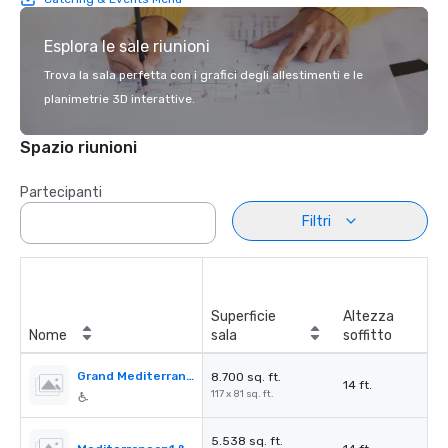
Esplora le sale riunioni
Trova la sala perfetta con i grafici degli allestimenti e le
planimetrie 3D interattive.
Spazio riunioni
Partecipanti
Filtri
Superficie
Altezza
Nome
sala
soffitto
Grand Mediterranean Ballroom
8.700 sq. ft.
14 ft.
117 x 81 sq. ft.
5.538 sq. ft.