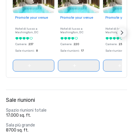
Promote your venue
Promote your venue
Promote your ve
Hotel di lusso a
Hotel di lusso a
Hotel di lusso a
Washington
, DC
Washington
, DC
Washington
, DC
Camere
:
237
Camere
:
220
Camere
:
237
Sale riunioni
:
8
Sale riunioni
:
17
Sale riunioni
:
8
Sale riunioni
Spazio riunioni totale
17.000 sq. ft.
Sala più grande
8700 sq. ft.