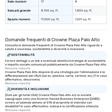
Sale riunioni
17
8
Sala più grande
8.700 sq. ft.
1.800 sq. ft.
Spazio riunioni
17.000 sq. ft.
7.201 sq. ft.
Domande frequenti di Crowne Plaza Palo Alto
Consulta le domande frequenti di Crowne Plaza Palo Alto riguardo a
salute e sicurezza, sostenibilità e diversità e inclusione.
SOSTENIBILITÀ
Fornire dettagli o un link a eventuali obiettivi/strategie di sostenibilità
o impatto sociale comunicati pubblicamente da Crowne Plaza Palo Alto.
Nessuna risposta.
Crowne Plaza Palo Alto dispone di una strategia per l'eliminazione e la
differenziazione dei rifiuti (ad es. plastica, carta, cartone, ecc.)? In caso
affermativo, descriverla.
Nessuna risposta.
DIVERSITÀ E INCLUSIONE
(Solo per gli hotel USA) Crowne Plaza Palo Alto e/o la società
capogruppo sono una Diverse-Owned Business Enterprise (DOBE),
ovvero un'azienda almeno al 51% di proprietà di individui con
disabilità? In caso affermativo, indicare la certificazione ottenuta:
Nessuna risposta.