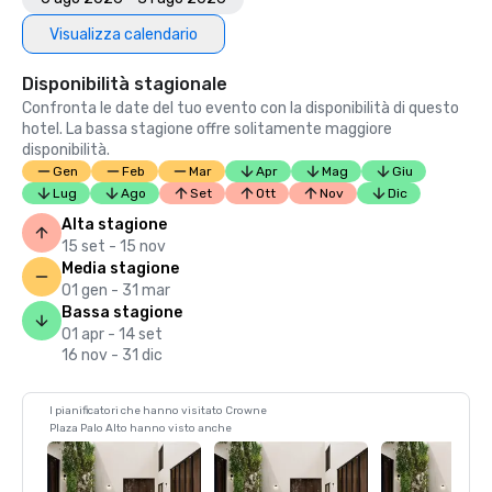
Visualizza calendario
Disponibilità stagionale
Confronta le date del tuo evento con la disponibilità di questo
hotel. La bassa stagione offre solitamente maggiore
disponibilità.
Gen
Feb
Mar
Apr
Mag
Giu
Lug
Ago
Set
Ott
Nov
Dic
Alta stagione
15 set - 15 nov
Media stagione
01 gen - 31 mar
Bassa stagione
01 apr - 14 set
16 nov - 31 dic
I pianificatori che hanno visitato Crowne
Plaza Palo Alto hanno visto anche