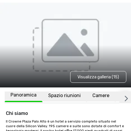
Visualizza galleria (15)
Panoramica
Spazio riunioni
Camere
Luo
Chi siamo
Il Crowne Plaza Palo Alto è un hotel a servizio completo situato nel 
cuore della Silicon Valley. 195 camere e suite sono dotate di comfort e 
tecnologia moderni. Il nostro hotel offre 17.000 piedi quadrati di spazi 