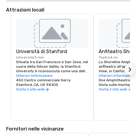
Attrazioni locali
Università di Stanford
Anfiteatro Shore
Università
3 min
Teatro
4 mi
Situata tra San Francisco e San Jose, nel 
Lo Shoreline Amphithe
cuore della Silicon Valley, la Stanford 
anfiteatro all'aperto 
University è riconosciuta come una delle 
View, in California, ne
principali istituzioni di ricerca e 
Ulteriori informazioni
San Francisco. La sed
Ulteriori informazioni
insegnamento al mondo.
450 Centro commerciale Serra
di 22.500 persone.
One Amphitheatre P
Stanford, CA, US 94305
Vista sulle montagne
Visita il sito web
Visita il sito web
Fornitori nelle vicinanze