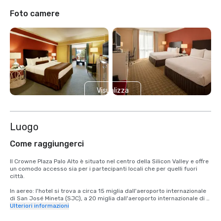
Foto camere
Visualizza
2 altre
Luogo
Come raggiungerci
Il Crowne Plaza Palo Alto è situato nel centro della Silicon Valley e offre 
un comodo accesso sia per i partecipanti locali che per quelli fuori 
città.

In aereo: l'hotel si trova a circa 15 miglia dall'aeroporto internazionale 
di San José Mineta (SJC), a 20 miglia dall'aeroporto internazionale di 
San Francisco (SFO) e a 40 miglia dall'aeroporto internazionale di 
Ulteriori informazioni
Oakland (OAK). Tutti gli aeroporti offrono una varietà di opzioni di 
trasporto via terra, tra cui servizi di ridesharing, taxi e auto a noleggio.
