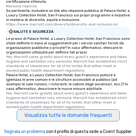
certificazione ottenuta:
Nessuna risposta.
Se pertinente, includere un link alla relazione pubblica di Palace Hotel, a
Luxury Collection Hotel, San Francisco sui propri programmi e iniziative
in materia di diversità, equità e inclusione.
https://www.marriott.com/diversity/diversity-and-inclusion.mi
SALUTE E SICUREZZA
Le prassi di Palace Hotel, a Luxury Collection Hotel, San Francisco sono
state definite in base ai suggerimenti per i servizi sanitari forniti da
organizzazioni pubbliche o private? In caso affermativo, elencare le
organizzazioni utilizzate per definire tali prassi:
Yes, Marriott cares greatly about every guest's experience and takes 
hygiene and sanitation very seriously. Marriott has established strict 
standards of cleanliness for all of its hotels that either meet or 
exceed public health department regulations. 
Palace Hotel, a Luxury Collection Hotel, San Francisco pulisce e
igienizza le aree comuni e le strutture accessibili al pubblico (ad
esempio le sale riunioni, i ristoranti, le cabine degli ascensori, ecc.)? In
caso affermativo, descrivere le nuove misure adottate.
Yes, Marriott cares greatly about every guest's experience and takes 
hygiene and sanitation very seriously. Marriott has established strict 
standards of cleanliness for all of its hotels that either meet or 
exceed public health department regulations. 
Visualizza tutte le domande frequenti
Segnala un problema
con il profilo di questa sede a Cvent Supplier