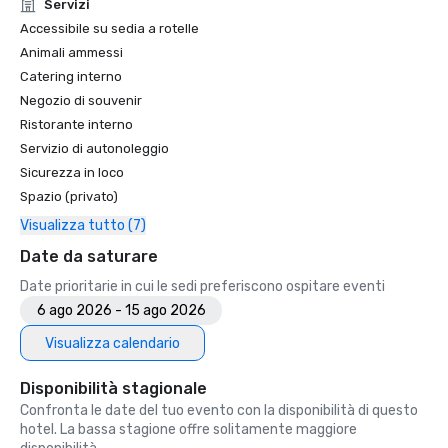
Unforgettable Caviar Experiences

Servizi
•	SF Gate – Best of the Bay Area – 5 Top Best Hotels 

Accessibile su sedia a rotelle
•	OpenTable – One of the 12 most beautiful restaurants in 
Animali ammessi
SF

Catering interno
•	Travelers’ Choice Awards -  Best of the Best

Negozio di souvenir
•	Destination I Do – One of the 6 Best LGBTQ+ Wedding 
Ristorante interno
Destinations in US (top listing)

•	Insidehook – Best Hotel Bar in SF

Servizio di autonoleggio
•	SF Travel – Top Rated Luxury Hotels in SF

Sicurezza in loco
•	Timeout – One of the Best Luxury Hotels in SF

Spazio (privato)
Visualizza tutto (7)
2023

•	Conde Nast Traveller Top Hotel

Date da saturare
•	Travel and Leisure Magazine - Best Hotel in SF

Date prioritarie in cui le sedi preferiscono ospitare eventi
6 ago 2026 - 15 ago 2026
Visualizza calendario
Disponibilità stagionale
Confronta le date del tuo evento con la disponibilità di questo
hotel. La bassa stagione offre solitamente maggiore