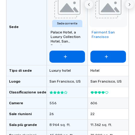
Sede corrente
Sede
Palace Hotel, a
Fairmont San
Removed from
Luxury Collection
Francisco
favorites
Hotel, San
Francisco
Tipo di sede
Luxury hotel
Hotel
Luogo
San Francisco
, US
San Francisco
, US
Classificazione sede
Camere
556
606
Sale riunioni
26
22
Sala più grande
8.964 sq. ft.
11.362 sq. ft.