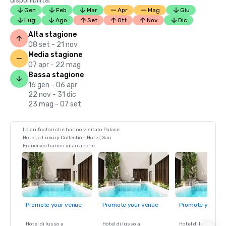
disponibilità.
Gen
Feb
Mar
Apr
Mag
Giu
Lug
Ago
Set
Ott
Nov
Dic
Alta stagione
08 set - 21 nov
Media stagione
07 apr - 22 mag
Bassa stagione
16 gen - 06 apr
22 nov - 31 dic
23 mag - 07 set
I pianificatori che hanno visitato Palace
Hotel, a Luxury Collection Hotel, San
Francisco hanno visto anche
Promote your venue
Promote your venue
Promote your ve
Hotel di lusso a
Hotel di lusso a
Hotel di lusso a