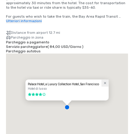
approximately 30 minutes from the hotel. The cost for transportation 
to the hotel via taxi or ride share is typically $35-60.

For guests who wish to take the train, the Bay Area Rapid Transit 
(BART) train runs between SFO and San Francisco every 15-20 
Ulteriori informazioni
minutes. Simply board any San Francisco bound train at the BART 
station located in the international terminal. Exit the train at the 
Distance from airport 12.7 mi
Montgomery Street Station. The Palace Hotel is located at the corner 
Parcheggio in zona
of Market and New Montgomery Street, directly across from the train 
Parcheggio a pagamento
station. The total cost is $8.65. Travel time is approximately 45 
Servizio parcheggiatore
(
84,00 USD
/
Giorno
)
minutes.
Parcheggio autobus
Palace Hotel, a Luxury Collection Hotel, San Francisco
Hotel di lusso
4 su 5