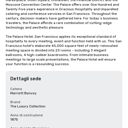
Marketplace, Union Square, Chinatown, the Financial District and the 
Moscone Convention Center. The Palace offers over One Hundred and 
Twenty Five years experience in Gracious Hospitality and Unparelled 
catering and conference services in San Francisco. Throughout the 
century, decision-makers have gathered here. For today`s business 
travelers, the Palace affords a rare combination of cutting-edge 
technology and aesthetic pleasure.

The Palace Hotel, San Francisco applies its exceptional standard of 
hospitality to every meeting, event and function held with us. This San 
Francisco hotel's elaborate 45,000 square feet of newly-renovated 
meeting space is divided into 23 rooms - including 3 elegant 
ballrooms, 4 high-caliber boardrooms. From intimate business 
meetings to large scale presentations, the Palace Hotel will ensure 
your function is a resounding success.
Dettagli sede
Catena
Marriott Bonvoy
Brand
The Luxury Collection
Anno di costruzione
1875