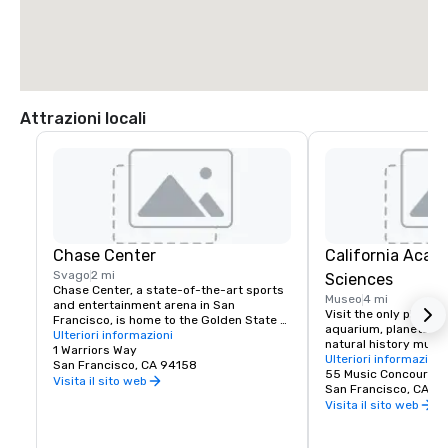
Attrazioni locali
Chase Center
California Acad
Svago
2 mi
Sciences
Chase Center, a state-of-the-art sports 
Museo
4 mi
and entertainment arena in San 
Visit the only place o
Francisco, is home to the Golden State 
aquarium, planetarium
Warriors and nearly 200 events per year.
Ulteriori informazioni
natural history muse
1 Warriors Way
living roof.
Ulteriori informazioni
San Francisco, CA 94158
55 Music Concourse 
Visita il sito web
San Francisco, CA 94
Visita il sito web