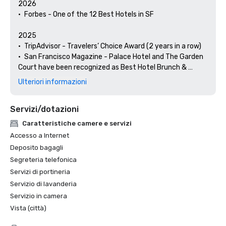
2026

•	Forbes - One of the 12 Best Hotels in SF

2025

•	TripAdvisor - Travelers’ Choice Award (2 years in a row)

•	San Francisco Magazine - Palace Hotel and The Garden 
Court have been recognized as Best Hotel Brunch & 
Setting 

Ulteriori informazioni
•	Hospitality Net - The 27 Best Places to Visit in 
California at Least Once in Your Lifetime

Servizi/dotazioni
•	Thrillist - Best Things to Do in San Francisco for an Arts 
and Culture Lover

Caratteristiche camere e servizi
•	Local Getaways - The Palace Hotel’s Concierge 
Accesso a Internet
Spotlights San Francisco’s Arts & Culture

Deposito bagagli
•	Haute Living San Francisco - San Francisco’s Palace 
Segreteria telefonica
Hotel Celebrates 150 Years

Servizi di portineria
2024

Servizio di lavanderia
•	Travel + Leisure - Best Hotels in SF - Hotel with the Best 
Servizio in camera
Amenities

Vista (città)
•	Forbes Travel Guide – 1 of the 15 Hotels with 