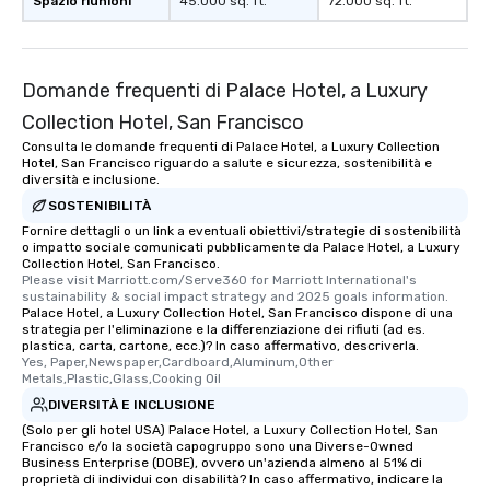
Spazio riunioni
45.000 sq. ft.
72.000 sq. ft.
Domande frequenti di Palace Hotel, a Luxury
Collection Hotel, San Francisco
Consulta le domande frequenti di Palace Hotel, a Luxury Collection
Hotel, San Francisco riguardo a salute e sicurezza, sostenibilità e
diversità e inclusione.
SOSTENIBILITÀ
Fornire dettagli o un link a eventuali obiettivi/strategie di sostenibilità
o impatto sociale comunicati pubblicamente da Palace Hotel, a Luxury
Collection Hotel, San Francisco.
Please visit Marriott.com/Serve360 for Marriott International's 
sustainability & social impact strategy and 2025 goals information.
Palace Hotel, a Luxury Collection Hotel, San Francisco dispone di una
strategia per l'eliminazione e la differenziazione dei rifiuti (ad es.
plastica, carta, cartone, ecc.)? In caso affermativo, descriverla.
Yes, Paper,Newspaper,Cardboard,Aluminum,Other 
Metals,Plastic,Glass,Cooking Oil
DIVERSITÀ E INCLUSIONE
(Solo per gli hotel USA) Palace Hotel, a Luxury Collection Hotel, San
Francisco e/o la società capogruppo sono una Diverse-Owned
Business Enterprise (DOBE), ovvero un'azienda almeno al 51% di
proprietà di individui con disabilità? In caso affermativo, indicare la