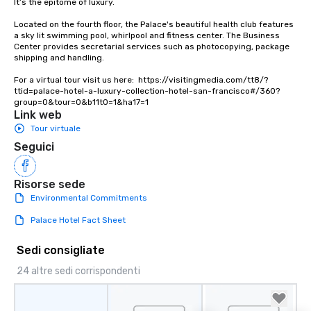
It’s the epitome of luxury. 

way to do so. Large Groups Welcome
Lip Smacking Foodie To
Located on the fourth floor, the Palace's beautiful health club features 
groups, small or large.
a sky lit swimming pool, whirlpool and fitness center. The Business 
Center provides secretarial services such as photocopying, package 
experiences can acc
shipping and handling.

groups from as few as
as 500 guests, making
For a virtual tour visit us here:  https://visitingmedia.com/tt8/?
ttid=palace-hotel-a-luxury-collection-hotel-san-francisco#/360?
choice for any corpora
group=0&tour=0&b11t0=1&ha17=1
Stress-Free Booking 
Link web
a tour is stress-free a
Tour virtuale
enjoy the company of 
Seguici
more easily. You’ll tak
knowing that everythin
of from the moment the
Risorse sede
booked to the minute i
Environmental Commitments
Since the menu is alre
Palace Hotel Fact Sheet
have nothing to worry 
remember to submit ah
Sedi consigliate
date any dietary restr
allergies for anyone in
24 altre sedi corrispondenti
Feel Like a VIP at Each
Smacking Foodie Tours
group members never 