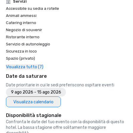
Unforgettable Caviar Experiences

Servizi
•	SF Gate – Best of the Bay Area – 5 Top Best Hotels 

Accessibile su sedia a rotelle
•	OpenTable – One of the 12 most beautiful restaurants in 
Animali ammessi
SF

Catering interno
•	Travelers’ Choice Awards -  Best of the Best

Negozio di souvenir
•	Destination I Do – One of the 6 Best LGBTQ+ Wedding 
Ristorante interno
Destinations in US (top listing)

•	Insidehook – Best Hotel Bar in SF

Servizio di autonoleggio
•	SF Travel – Top Rated Luxury Hotels in SF

Sicurezza in loco
•	Timeout – One of the Best Luxury Hotels in SF

Spazio (privato)
Visualizza tutto (7)
2023

•	Conde Nast Traveller Top Hotel

Date da saturare
•	Travel and Leisure Magazine - Best Hotel in SF

Date prioritarie in cui le sedi preferiscono ospitare eventi
9 ago 2026 - 15 ago 2026
Visualizza calendario
Disponibilità stagionale
Confronta le date del tuo evento con la disponibilità di questo
hotel. La bassa stagione offre solitamente maggiore