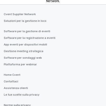
Network.
you to provide options 
needs. Go for as Long or as Short as
Cvent Supplier Network
You Like Along with fle
scheduling, Lip Smack
Soluzioni per la gestione in loco
Tours also provides a 
durations. Our shortes
Software per la gestione di eventi
2.5 hours; our longest 
Software per la registrazione a eventi
hours, with optional 
App eventi per dispositivi mobili
incentives.
Gestione meeting strategica
Software per sondaggi web
Piattaforma per webinar
Home Cvent
Contattaci
Assistenza clienti
Le tue scelte sulla privacy
Norme sulla privacy