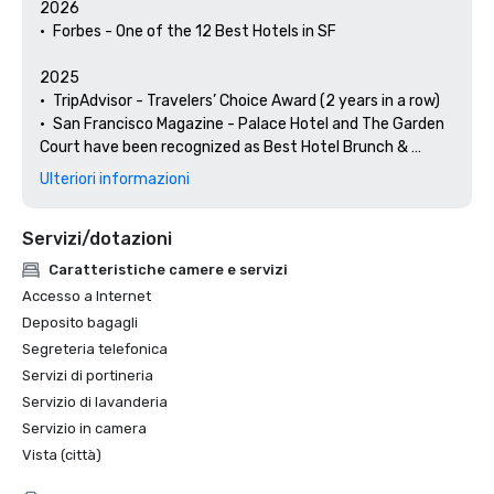
2026

•	Forbes - One of the 12 Best Hotels in SF

2025

•	TripAdvisor - Travelers’ Choice Award (2 years in a row)

•	San Francisco Magazine - Palace Hotel and The Garden 
Court have been recognized as Best Hotel Brunch & 
Setting 

Ulteriori informazioni
•	Hospitality Net - The 27 Best Places to Visit in 
California at Least Once in Your Lifetime

Servizi/dotazioni
•	Thrillist - Best Things to Do in San Francisco for an Arts 
and Culture Lover

Caratteristiche camere e servizi
•	Local Getaways - The Palace Hotel’s Concierge 
Accesso a Internet
Spotlights San Francisco’s Arts & Culture

Deposito bagagli
•	Haute Living San Francisco - San Francisco’s Palace 
Segreteria telefonica
Hotel Celebrates 150 Years

Servizi di portineria
2024

Servizio di lavanderia
•	Travel + Leisure - Best Hotels in SF - Hotel with the Best 
Servizio in camera
Amenities

Vista (città)
•	Forbes Travel Guide – 1 of the 15 Hotels with 