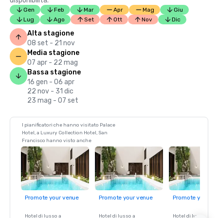
disponibilità.
Gen
Feb
Mar
Apr
Mag
Giu
Lug
Ago
Set
Ott
Nov
Dic
Alta stagione
08 set - 21 nov
Media stagione
07 apr - 22 mag
Bassa stagione
16 gen - 06 apr
22 nov - 31 dic
23 mag - 07 set
I pianificatori che hanno visitato Palace
Hotel, a Luxury Collection Hotel, San
Francisco hanno visto anche
Promote your venue
Promote your venue
Promote your ve
Hotel di lusso a
Hotel di lusso a
Hotel di lusso a