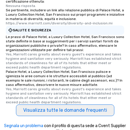
certificazione ottenuta:
fascinating stories. S
Nessuna risposta.
interactive experience
Se pertinente, includere un link alla relazione pubblica di Palace Hotel, a
along the way exclusive
Luxury Collection Hotel, San Francisco sui propri programmi e iniziative
in materia di diversità, equità e inclusione.
ensuring there is neve
https://www.marriott.com/diversity/diversity-and-inclusion.mi
Different Types of Cuis
SALUTE E SICUREZZA
experiences offer the a
Le prassi di Palace Hotel, a Luxury Collection Hotel, San Francisco sono
several renowned rest
state definite in base ai suggerimenti per i servizi sanitari forniti da
convenient outing, inc
organizzazioni pubbliche o private? In caso affermativo, elencare le
organizzazioni utilizzate per definire tali prassi:
and your guests might
Yes, Marriott cares greatly about every guest's experience and takes 
discovered otherwise 
hygiene and sanitation very seriously. Marriott has established strict 
at a typical corporate 
standards of cleanliness for all of its hotels that either meet or 
exceed public health department regulations. 
a way to try some of t
Palace Hotel, a Luxury Collection Hotel, San Francisco pulisce e
in the city and dive in
igienizza le aree comuni e le strutture accessibili al pubblico (ad
esempio le sale riunioni, i ristoranti, le cabine degli ascensori, ecc.)? In
cuisines and dishes. Al
caso affermativo, descrivere le nuove misure adottate.
selected dishes are cu
Yes, Marriott cares greatly about every guest's experience and takes 
high standards to ensu
hygiene and sanitation very seriously. Marriott has established strict 
standards of cleanliness for all of its hotels that either meet or 
delight any palate. Tours Available
exceed public health department regulations. 
from Day to Night With
Visualizza tutte le domande frequenti
group experience, bookin
key. Whether you desir
business hours or earl
Segnala un problema
con il profilo di questa sede a Cvent Supplier
after work, we can coo