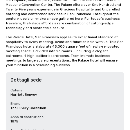
Marketplace, Union Square, Chinatown, the Financial District and the 
Moscone Convention Center. The Palace offers over One Hundred and 
Twenty Five years experience in Gracious Hospitality and Unparelled 
catering and conference services in San Francisco. Throughout the 
century, decision-makers have gathered here. For today`s business 
travelers, the Palace affords a rare combination of cutting-edge 
technology and aesthetic pleasure.

The Palace Hotel, San Francisco applies its exceptional standard of 
hospitality to every meeting, event and function held with us. This San 
Francisco hotel's elaborate 45,000 square feet of newly-renovated 
meeting space is divided into 23 rooms - including 3 elegant 
ballrooms, 4 high-caliber boardrooms. From intimate business 
meetings to large scale presentations, the Palace Hotel will ensure 
your function is a resounding success.
Dettagli sede
Catena
Marriott Bonvoy
Brand
The Luxury Collection
Anno di costruzione
1875