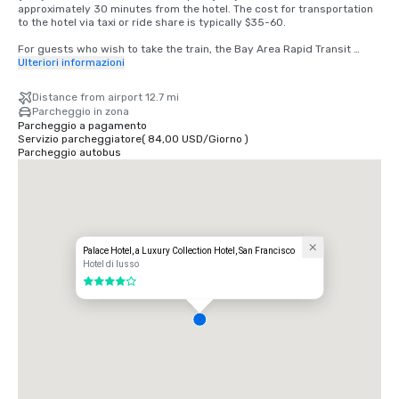
approximately 30 minutes from the hotel. The cost for transportation 
to the hotel via taxi or ride share is typically $35-60.

For guests who wish to take the train, the Bay Area Rapid Transit 
(BART) train runs between SFO and San Francisco every 15-20 
Ulteriori informazioni
minutes. Simply board any San Francisco bound train at the BART 
station located in the international terminal. Exit the train at the 
Distance from airport 12.7 mi
Montgomery Street Station. The Palace Hotel is located at the corner 
Parcheggio in zona
of Market and New Montgomery Street, directly across from the train 
Parcheggio a pagamento
station. The total cost is $8.65. Travel time is approximately 45 
Servizio parcheggiatore
(
84,00 USD
/
Giorno
)
minutes.
Parcheggio autobus
Palace Hotel, a Luxury Collection Hotel, San Francisco
Hotel di lusso
4 su 5