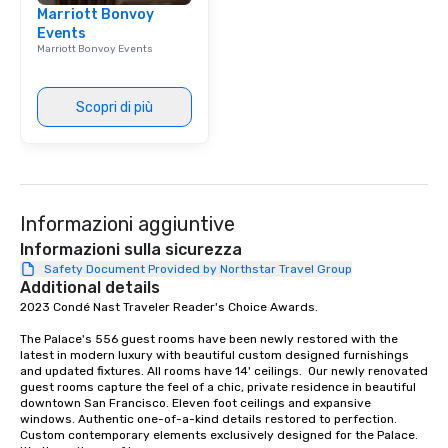
Marriott Bonvoy
signature dishes at ea
Events
Our affordable tours a
Marriott Bonvoy Events
person with tax and gr
included. The only thi
are drinks. However, 
Scopri di più
package upgrade is ava
provides guests a sign
at various stops. Build Your Network
Our exclusive experien
ultimate networking op
Informazioni aggiuntive
a typical sit-down dinn
to engage the person t
Informazioni sulla sicurezza
right of you. Because 
Safety Document Provided by Northstar Travel Group
Additional details
place at multiple resta
2023 Condé Nast Traveler Reader's Choice Awards. 

walking in between, th
countless opportunitie
The Palace's 556 guest rooms have been newly restored with the 
with different people 
latest in modern luxury with beautiful custom designed furnishings 
down at each venue a
and updated fixtures. All rooms have 14' ceilings.  Our newly renovated 
guest rooms capture the feel of a chic, private residence in beautiful 
traverse along the way
downtown San Francisco. Eleven foot ceilings and expansive 
experiences not only 
windows. Authentic one-of-a-kind details restored to perfection. 
ways to network, but a
Custom contemporary elements exclusively designed for the Palace. 