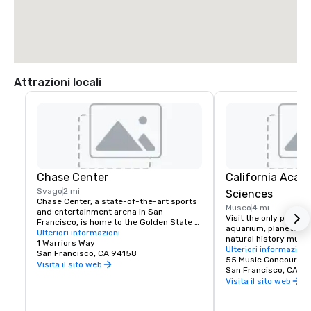
Attrazioni locali
Chase Center
California Acad
Svago
2 mi
Sciences
Chase Center, a state-of-the-art sports 
Museo
4 mi
and entertainment arena in San 
Visit the only place o
Francisco, is home to the Golden State 
aquarium, planetarium
Warriors and nearly 200 events per year.
Ulteriori informazioni
natural history muse
1 Warriors Way
living roof.
Ulteriori informazioni
San Francisco, CA 94158
55 Music Concourse 
Visita il sito web
San Francisco, CA 94
Visita il sito web