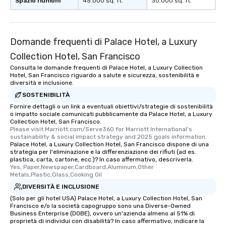
Spazio riunioni
45.000 sq. ft.
30.000 sq. ft.
experienced, and all ar
remember. Our one-of-
are special, from the fi
last. It’s an experienc
Domande frequenti di Palace Hotel, a Luxury
will reminisce about lo
Collection Hotel, San Francisco
leave. Location, Location, Location
Consulta le domande frequenti di Palace Hotel, a Luxury Collection
One of the best reason
Hotel, San Francisco riguardo a salute e sicurezza, sostenibilità e
convenient and efficie
diversità e inclusione.
experience is designed
SOSTENIBILITÀ
restaurants are within
Fornire dettagli o un link a eventuali obiettivi/strategie di sostenibilità
walking distance of ea
o impatto sociale comunicati pubblicamente da Palace Hotel, a Luxury
Collection Hotel, San Francisco.
short stroll allows you
Please visit Marriott.com/Serve360 for Marriott International's 
members a chance to 
sustainability & social impact strategy and 2025 goals information.
Palace Hotel, a Luxury Collection Hotel, San Francisco dispone di una
networking opportunit
strategia per l'eliminazione e la differenziazione dei rifiuti (ad es.
heading to the next pl
plastica, carta, cartone, ecc.)? In caso affermativo, descriverla.
itinerary. You Get a Dinner and a Show
Yes, Paper,Newspaper,Cardboard,Aluminum,Other 
Metals,Plastic,Glass,Cooking Oil
Our tours offer an exqu
DIVERSITÀ E INCLUSIONE
entertainment. All tour
knowledgeable, profes
(Solo per gli hotel USA) Palace Hotel, a Luxury Collection Hotel, San
Francisco e/o la società capogruppo sono una Diverse-Owned
who leads the group on
Business Enterprise (DOBE), ovvero un'azienda almeno al 51% di
offering engaging tidb
proprietà di individui con disabilità? In caso affermativo, indicare la