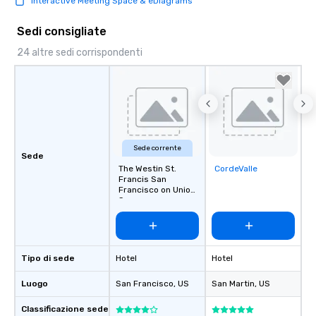
Interactive Meeting Space & eDiagrams
Sedi consigliate
24 altre sedi corrispondenti
Sede corrente
Sede
The Westin St.
CordeValle
Removed from
Francis San
favorites
Francisco on Union
Square
Tipo di sede
Hotel
Hotel
Luogo
San Francisco
, US
San Martin
, US
Classificazione sede