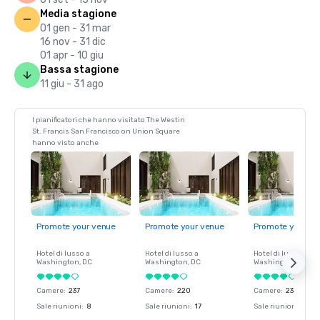
Media stagione
01 gen - 31 mar
16 nov - 31 dic
01 apr - 10 giu
Bassa stagione
11 giu - 31 ago
I pianificatori che hanno visitato The Westin
St. Francis San Francisco on Union Square
hanno visto anche
Promote your venue
Promote your venue
Promote your ve
Hotel di lusso a
Hotel di lusso a
Hotel di lusso a
Washington
, DC
Washington
, DC
Washington
, DC
Camere
:
237
Camere
:
220
Camere
:
237
Sale riunioni
:
8
Sale riunioni
:
17
Sale riunioni
:
8