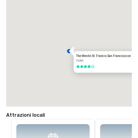
children and Seniors.  Operating hours vary by line.

•	Cable Car – operating hours are 6am to 12 midnight.  $7 per person.

•	BART – from Powell Street to Oakland Airport $10.05 each way or 
$20.10 roundtrip; from Powell Street to SFO $8.95 each way or $17.90 
round trip.

•	Shuttle Service - Service on Geary Street - All services are by 
reservation only.  Rate: $17.00 (to SFO)
The Westin St. Francis San Francisco on Uni
Hotel
4 su 5
Attrazioni locali