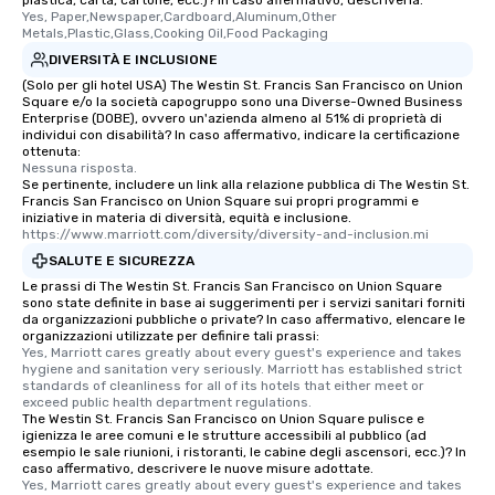
plastica, carta, cartone, ecc.)? In caso affermativo, descriverla.
Yes, Paper,Newspaper,Cardboard,Aluminum,Other 
Metals,Plastic,Glass,Cooking Oil,Food Packaging
DIVERSITÀ E INCLUSIONE
(Solo per gli hotel USA) The Westin St. Francis San Francisco on Union
Square e/o la società capogruppo sono una Diverse-Owned Business
Enterprise (DOBE), ovvero un'azienda almeno al 51% di proprietà di
individui con disabilità? In caso affermativo, indicare la certificazione
ottenuta:
Nessuna risposta.
Se pertinente, includere un link alla relazione pubblica di The Westin St.
Francis San Francisco on Union Square sui propri programmi e
iniziative in materia di diversità, equità e inclusione.
https://www.marriott.com/diversity/diversity-and-inclusion.mi
SALUTE E SICUREZZA
Le prassi di The Westin St. Francis San Francisco on Union Square
sono state definite in base ai suggerimenti per i servizi sanitari forniti
da organizzazioni pubbliche o private? In caso affermativo, elencare le
organizzazioni utilizzate per definire tali prassi:
Yes, Marriott cares greatly about every guest's experience and takes 
hygiene and sanitation very seriously. Marriott has established strict 
standards of cleanliness for all of its hotels that either meet or 
exceed public health department regulations. 
The Westin St. Francis San Francisco on Union Square pulisce e
igienizza le aree comuni e le strutture accessibili al pubblico (ad
esempio le sale riunioni, i ristoranti, le cabine degli ascensori, ecc.)? In
caso affermativo, descrivere le nuove misure adottate.
Yes, Marriott cares greatly about every guest's experience and takes 