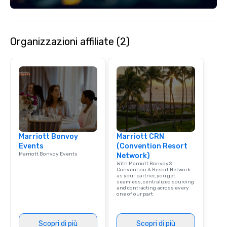
Organizzazioni affiliate (2)
Marriott Bonvoy
Marriott CRN
Events
(Convention Resort
Marriott Bonvoy Events
Network)
With Marriott Bonvoy®
Convention & Resort Network
as your partner, you get
seamless, centralized sourcing
and contracting across every
one of our part
Scopri di più
Scopri di più