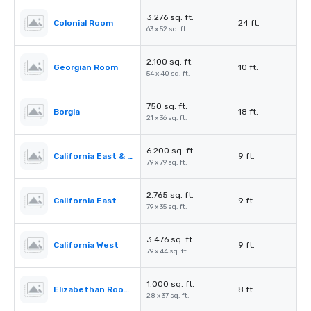
3.276 sq. ft.
Colonial Room
24 ft.
63 x 52 sq. ft.
2.100 sq. ft.
Georgian Room
10 ft.
54 x 40 sq. ft.
750 sq. ft.
Borgia
18 ft.
21 x 36 sq. ft.
6.200 sq. ft.
California East & West
9 ft.
79 x 79 sq. ft.
2.765 sq. ft.
California East
9 ft.
79 x 35 sq. ft.
3.476 sq. ft.
California West
9 ft.
79 x 44 sq. ft.
1.000 sq. ft.
Elizabethan Room A
8 ft.
28 x 37 sq. ft.