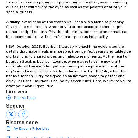
themselves on preparing and presenting innovative, award-winning 
cuisine that will delight the eyes as well as the palates of all of your 
special guests.

A dining experience at The Westin St. Francis is a blend of pleasing 
flavors and sensations, whether you prefer elaborate candlelight 
dinners or light snacks. Private gatherings, both large and small, can 
be accommodated with comfort and gracious hospitality

NEW:  October 2025, Bourbon Steak by Michael Mina celebrates the 
details that make meals memorable, from perfect sears and tableside 
old fashions to shared sides and milestone moments. At the heart of 
Bourbon Steak is Bourbon Lounge, where guests can enjoy craft 
cocktails and an elevated yet welcoming atmosphere in one of the 
city’s most iconic landmarks. Introducing The Eighth Rule, a bourbon 
bar by Stephen Curry designed as an intimate space to gather and 
enjoy libations. Bourbon is bound by seven rules. Here, we invite you to 
craft your own Eighth Rule
Link web
Tour virtuale
Seguici
Risorse sede
AV Encore Price List