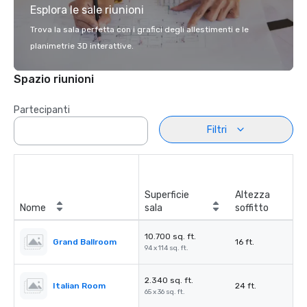
Esplora le sale riunioni
Trova la sala perfetta con i grafici degli allestimenti e le
planimetrie 3D interattive.
Spazio riunioni
Partecipanti
Filtri
Superficie
Altezza
Nome
sala
soffitto
10.700 sq. ft.
Grand Ballroom
16 ft.
94 x 114 sq. ft.
2.340 sq. ft.
Italian Room
24 ft.
65 x 36 sq. ft.