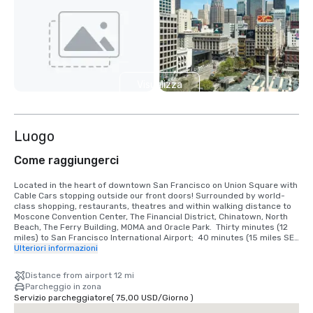
Visualizza
4 altre
Luogo
Come raggiungerci
Located in the heart of downtown San Francisco on Union Square with 
Cable Cars stopping outside our front doors! Surrounded by world-
class shopping, restaurants, theatres and within walking distance to 
Moscone Convention Center, The Financial District, Chinatown, North 
Beach, The Ferry Building, MOMA and Oracle Park.  Thirty minutes (12 
miles) to San Francisco International Airport;  40 minutes (15 miles SE) 
to Oakland International Airport.

Ulteriori informazioni
TRANSPORTATION INFORMATION

Distance from airport 12 mi
•	Taxis are available at the Airport Cab Stand, or outside the Powell 
Parcheggio in zona
Street entrance. Approximate charge, one-way: $50-55 excluding 
Servizio parcheggiatore
(
75,00 USD
/
Giorno
)
gratuity, for up to four people. Allow 30-45 minutes total travel time.

•	MUNI – Public transportation at $2.00 per person and $ 0.75 for 