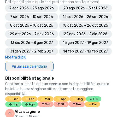
Date prioritarie in cui le sedi preferiscono ospitare eventi
7 ago 2026 - 23 ago 2026
28 ago 2026 - 3 set 2026
7 set 2026 - 10 set 2026
12 set 2026 - 26 set 2026
8 ott 2026 - 10 ott 2026
18 ott 2026 - 26 ott 2026
29 ott 2026 - 7 nov 2026
22 nov 2026 - 2 dic 2026
13 dic 2026 - 8 gen 2027
15 gen 2027 - 19 gen 2027
31 gen 2027 - 2 feb 2027
14 feb 2027 - 18 feb 2027
Mostra di più
Visualizza calendario
Disponibilità stagionale
Confronta le date del tuo evento con la disponibilità di questo
hotel. La bassa stagione offre solitamente maggiore
disponibilità.
Gen
Feb
Mar
Apr
Mag
Giu
Lug
Ago
Set
Ott
Nov
Dic
Alta stagione
01 set - 15 nov