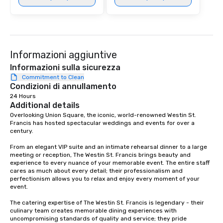
ultimate networking op
a typical sit-down dinn
to engage the person t
right of you. Because 
place at multiple resta
Informazioni aggiuntive
walking in between, th
Informazioni sulla sicurezza
countless opportunitie
Commitment to Clean
with different people 
Condizioni di annullamento
down at each venue a
24 Hours
traverse along the way
Additional details
experiences not only 
Overlooking Union Square, the iconic, world-renowned Westin St. 
ways to network, but a
Francis has hosted spectacular weddings and events for over a 
way to do so. Large Groups Welcome
century.   

Lip Smacking Foodie To
From an elegant VIP suite and an intimate rehearsal dinner to a large 
groups, small or large.
meeting or reception, The Westin St. Francis brings beauty and 
experiences can acc
experience to every nuance of your memorable event. The entire staff 
cares as much about every detail; their professionalism and 
groups from as few as
perfectionism allows you to relax and enjoy every moment of your 
as 500 guests, making
event. 

choice for any corpora
The catering expertise of The Westin St. Francis is legendary - their 
Stress-Free Booking 
culinary team creates memorable dining experiences with 
a tour is stress-free a
uncompromising standards of quality and service; they pride 