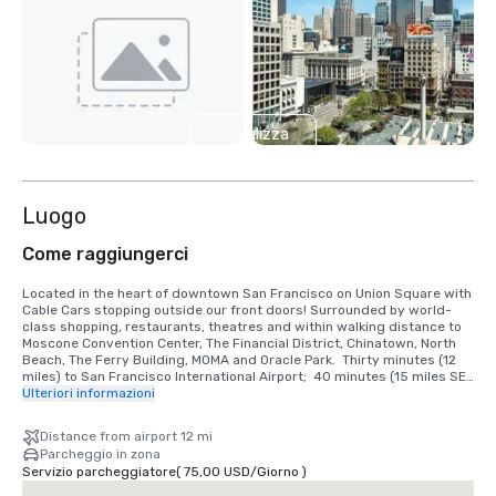
Visualizza
4 altre
Luogo
Come raggiungerci
Located in the heart of downtown San Francisco on Union Square with 
Cable Cars stopping outside our front doors! Surrounded by world-
class shopping, restaurants, theatres and within walking distance to 
Moscone Convention Center, The Financial District, Chinatown, North 
Beach, The Ferry Building, MOMA and Oracle Park.  Thirty minutes (12 
miles) to San Francisco International Airport;  40 minutes (15 miles SE) 
to Oakland International Airport.

Ulteriori informazioni
TRANSPORTATION INFORMATION

Distance from airport 12 mi
•	Taxis are available at the Airport Cab Stand, or outside the Powell 
Parcheggio in zona
Street entrance. Approximate charge, one-way: $50-55 excluding 
Servizio parcheggiatore
(
75,00 USD
/
Giorno
)
gratuity, for up to four people. Allow 30-45 minutes total travel time.

•	MUNI – Public transportation at $2.00 per person and $ 0.75 for 