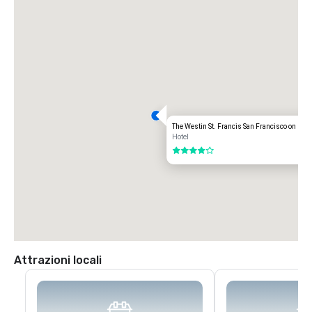
children and Seniors.  Operating hours vary by line.

•	Cable Car – operating hours are 6am to 12 midnight.  $7 per person.

•	BART – from Powell Street to Oakland Airport $10.05 each way or 
$20.10 roundtrip; from Powell Street to SFO $8.95 each way or $17.90 
round trip.

•	Shuttle Service - Service on Geary Street - All services are by 
reservation only.  Rate: $17.00 (to SFO)
The Westin St. Francis San Francisco on Uni
Hotel
4 su 5
Attrazioni locali