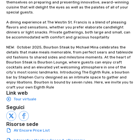
enjoy the company of 
themselves on preparing and presenting innovative, award-winning 
cuisine that will delight the eyes as well as the palates of all of your 
more easily. You’ll tak
special guests.

knowing that everythin
of from the moment the
A dining experience at The Westin St. Francis is a blend of pleasing 
booked to the minute i
flavors and sensations, whether you prefer elaborate candlelight 
dinners or light snacks. Private gatherings, both large and small, can 
Since the menu is alre
be accommodated with comfort and gracious hospitality

have nothing to worry 
remember to submit ah
NEW:  October 2025, Bourbon Steak by Michael Mina celebrates the 
details that make meals memorable, from perfect sears and tableside 
date any dietary restr
old fashions to shared sides and milestone moments. At the heart of 
allergies for anyone in
Bourbon Steak is Bourbon Lounge, where guests can enjoy craft 
Feel Like a VIP at Each
cocktails and an elevated yet welcoming atmosphere in one of the 
city’s most iconic landmarks. Introducing The Eighth Rule, a bourbon 
Smacking Foodie Tours
bar by Stephen Curry designed as an intimate space to gather and 
group members never 
enjoy libations. Bourbon is bound by seven rules. Here, we invite you to 
about waiting in line to
craft your own Eighth Rule
Link web
restaurant or being sh
Tour virtuale
than desirable table. O
everyone is treated lik
Seguici
immediate seating upon
What’s more, your gro
Risorse sede
a special warm welcom
AV Encore Price List
from the restaurant c
be printed featuring yo