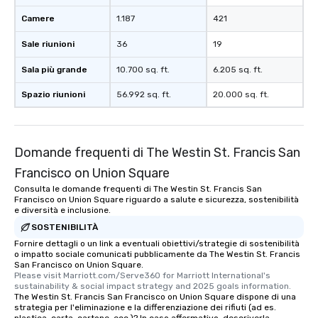
restaurants are within
Camere
1.187
421
walking distance of ea
short stroll allows you
Sale riunioni
36
19
members a chance to 
networking opportunit
Sala più grande
10.700 sq. ft.
6.205 sq. ft.
heading to the next pl
Spazio riunioni
56.992 sq. ft.
20.000 sq. ft.
itinerary. You Get a Dinner and a Show
Our tours offer an exqu
entertainment. All tour
knowledgeable, profes
Domande frequenti di The Westin St. Francis San
who leads the group on
Francisco on Union Square
offering engaging tidb
fascinating stories. S
Consulta le domande frequenti di The Westin St. Francis San
Francisco on Union Square riguardo a salute e sicurezza, sostenibilità
interactive experience
e diversità e inclusione.
along the way exclusive
SOSTENIBILITÀ
ensuring there is neve
Fornire dettagli o un link a eventuali obiettivi/strategie di sostenibilità
Different Types of Cuis
o impatto sociale comunicati pubblicamente da The Westin St. Francis
experiences offer the a
San Francisco on Union Square.
several renowned rest
Please visit Marriott.com/Serve360 for Marriott International's 
sustainability & social impact strategy and 2025 goals information.
convenient outing, inc
The Westin St. Francis San Francisco on Union Square dispone di una
and your guests might
strategia per l'eliminazione e la differenziazione dei rifiuti (ad es.