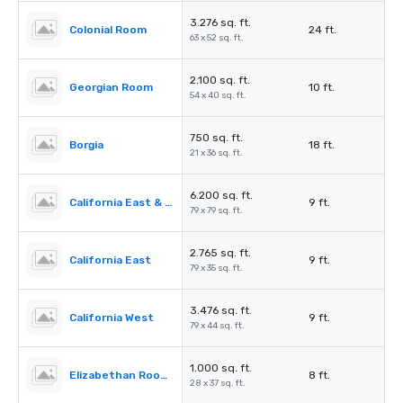
3.276 sq. ft.
Colonial Room
24 ft.
63 x 52 sq. ft.
2.100 sq. ft.
Georgian Room
10 ft.
54 x 40 sq. ft.
750 sq. ft.
Borgia
18 ft.
21 x 36 sq. ft.
6.200 sq. ft.
California East & West
9 ft.
79 x 79 sq. ft.
2.765 sq. ft.
California East
9 ft.
79 x 35 sq. ft.
3.476 sq. ft.
California West
9 ft.
79 x 44 sq. ft.
1.000 sq. ft.
Elizabethan Room A
8 ft.
28 x 37 sq. ft.