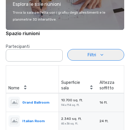
Esplora le sale riunioni
Trova la sala perfetta con i grafici degli allestimenti e le
planimetrie 3D interattive.
Spazio riunioni
Partecipanti
Filtri
Superficie
Altezza
Nome
sala
soffitto
10.700 sq. ft.
Grand Ballroom
16 ft.
94 x 114 sq. ft.
2.340 sq. ft.
Italian Room
24 ft.
65 x 36 sq. ft.