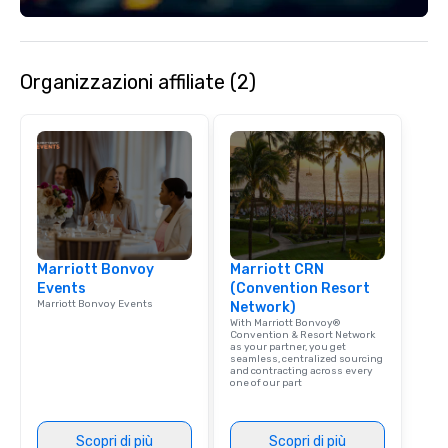
engaging information 
Lip Smacking Foodie T
entertaining activity 
Organizzazioni affiliate (2)
dining experience meld
that are sure to add ne
meeting events, from 
team building. All-Inclusive Group
Dining When meeting p
corporate group event
Smacking Foodie Tours,
group is assured a top
experience with three 
Marriott Bonvoy
Marriott CRN
signature dishes at ea
Events
(Convention Resort
Our affordable tours a
Marriott Bonvoy Events
Network)
person with tax and gr
With Marriott Bonvoy®
included. The only thi
Convention & Resort Network
as your partner, you get
are drinks. However, 
seamless, centralized sourcing
and contracting across every
package upgrade is ava
one of our part
provides guests a sign
at various stops. Build Your Network
Our exclusive experien
Scopri di più
Scopri di più