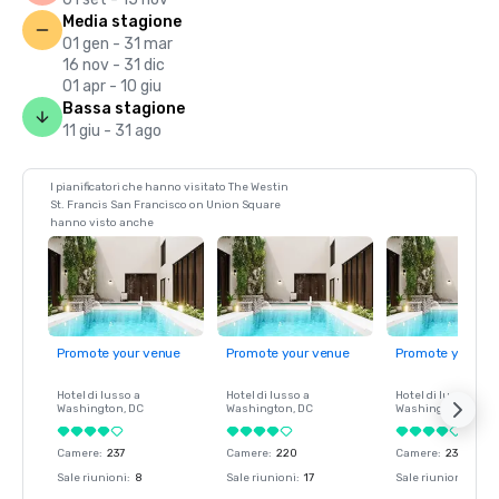
Media stagione
01 gen - 31 mar
16 nov - 31 dic
01 apr - 10 giu
Bassa stagione
11 giu - 31 ago
I pianificatori che hanno visitato The Westin
St. Francis San Francisco on Union Square
hanno visto anche
Promote your venue
Promote your venue
Promote your ve
Hotel di lusso a
Hotel di lusso a
Hotel di lusso a
Washington
, DC
Washington
, DC
Washington
, DC
Camere
:
237
Camere
:
220
Camere
:
237
Sale riunioni
:
8
Sale riunioni
:
17
Sale riunioni
:
8