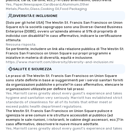
plastica, carta, cartone, ecc.)? In caso affermativo, descriverla.
discovered otherwise 
Yes, Paper,Newspaper,Cardboard,Aluminum,Other 
at a typical corporate 
Metals,Plastic,Glass,Cooking Oil,Food Packaging
a way to try some of t
DIVERSITÀ E INCLUSIONE
in the city and dive in
(Solo per gli hotel USA) The Westin St. Francis San Francisco on Union
cuisines and dishes. Al
Square e/o la società capogruppo sono una Diverse-Owned Business
Enterprise (DOBE), ovvero un'azienda almeno al 51% di proprietà di
selected dishes are cu
individui con disabilità? In caso affermativo, indicare la certificazione
high standards to ensu
ottenuta:
delight any palate. Tours Available
Nessuna risposta.
Se pertinente, includere un link alla relazione pubblica di The Westin St.
from Day to Night With
Francis San Francisco on Union Square sui propri programmi e
group experience, bookin
iniziative in materia di diversità, equità e inclusione.
https://www.marriott.com/diversity/diversity-and-inclusion.mi
key. Whether you desir
business hours or earl
SALUTE E SICUREZZA
after work, we can coo
Le prassi di The Westin St. Francis San Francisco on Union Square
sono state definite in base ai suggerimenti per i servizi sanitari forniti
you to provide options 
da organizzazioni pubbliche o private? In caso affermativo, elencare le
needs. Go for as Long or as Short as
organizzazioni utilizzate per definire tali prassi:
You Like Along with fle
Yes, Marriott cares greatly about every guest's experience and takes 
hygiene and sanitation very seriously. Marriott has established strict 
scheduling, Lip Smack
standards of cleanliness for all of its hotels that either meet or 
Tours also provides a 
exceed public health department regulations. 
The Westin St. Francis San Francisco on Union Square pulisce e
durations. Our shortes
igienizza le aree comuni e le strutture accessibili al pubblico (ad
2.5 hours; our longest 
esempio le sale riunioni, i ristoranti, le cabine degli ascensori, ecc.)? In
hours, with optional 
caso affermativo, descrivere le nuove misure adottate.
Yes, Marriott cares greatly about every guest's experience and takes 
incentives.